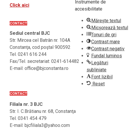
Instrumente de
Click aici
accesibilitate
Mărește textul
CONTACT
Micșorează textul
Sediul central BJC
Tonuri de gri
Str. Mircea cel Batrân nr. 104A
Contrast mare
Constanţa, cod poştal 900592
Contrast negativ
Tel. 0241 616 244
Fundal luminos
Fax/Tel. secretariat: 0241-614482
Legături
E-mail: office@bjconstanta.ro
subliniate
Font lizibil
Reset
CONTACT
Filiala nr. 3 BJC
Str. I. C.Brătianu nr. 68, Constanţa
Tel. 0341 454 479
E-mail: bjcfiliala3@yahoo.com