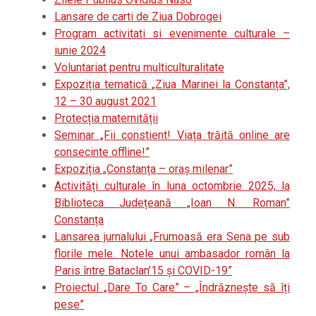
Lansare de carti de Ziua Dobrogei
Program activitati si evenimente culturale –
iunie 2024
Voluntariat pentru multiculturalitate
Expoziția tematică „Ziua Marinei la Constanța”,
12 – 30 august 2021
Protecția maternității
Seminar „Fii constient! Viața trăită online are
consecinte offline!”
Expoziția „Constanța – oraș milenar”
Activități culturale în luna octombrie 2025, la
Biblioteca Județeană „Ioan N. Roman”
Constanța
Lansarea jurnalului „Frumoasă era Sena pe sub
florile mele. Notele unui ambasador român la
Paris între Bataclan’15 și COVID-19”
Proiectul „Dare To Care” – „Îndrăznește să îți
pese”