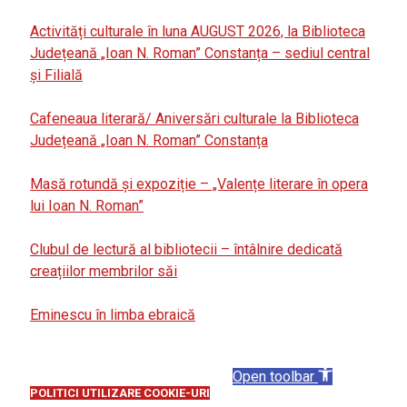
Activități culturale în luna AUGUST 2026, la Biblioteca
Județeană „Ioan N. Roman” Constanța – sediul central
și Filială
Cafeneaua literară/ Aniversări culturale la Biblioteca
Județeană „Ioan N. Roman” Constanța
Masă rotundă și expoziție – „Valențe literare în opera
lui Ioan N. Roman”
Clubul de lectură al bibliotecii – întâlnire dedicată
creațiilor membrilor săi
Eminescu în limba ebraică
Open toolbar
POLITICI UTILIZARE COOKIE-URI