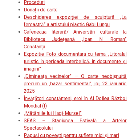
Proceduri
Donații de carte
Deschiderea expoziției de sculptură „La
fereastră” a artistului plastic Gabi Lungu
Cafeneaua literară/ Aniversări culturale la
Biblioteca Județeană „Ioan N. Roman”
Constanța
Expozitie Foto documentara cu tema „Litoralul
turistic în perioada interbelică, în documente şi
imagini”
„Dimineața vecinelor” – O carte neobișnuită
precum un „bazar sentimental”, joi, 23 ianuarie
2025
Învățători constănțeni, eroi în Al Doilea Război
Mondial (I)
„Mătăniile lui Hagi-Mursel”
SEAS – Stagiunea Estivală a Artelor
Spectacolului
Păpuși cu povești pentru suflete mici și mari