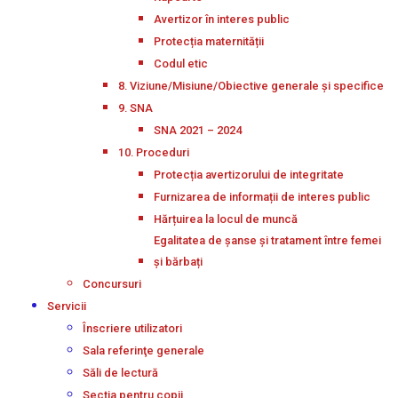
Avertizor în interes public
Protecția maternității
Codul etic
8. Viziune/Misiune/Obiective generale și specifice
9. SNA
SNA 2021 – 2024
10. Proceduri
Protecția avertizorului de integritate
Furnizarea de informații de interes public
Hărțuirea la locul de muncă
Egalitatea de șanse și tratament între femei
și bărbați
Concursuri
Servicii
Înscriere utilizatori
Sala referinţe generale
Săli de lectură
Secţia pentru copii