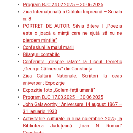
Program BJC 24.02.2025 – 30.06.2025
Ziua Internațională a Cititului Împreună – Scoala
nr. 8
PORTRET DE AUTOR: Silvia Bitere | „Poezia
este o joacă a minții care ne ajută să nu ne
pierdem mințile”
Confesiuni la malul mării
Bilanțuri contabile
Conferință „despre ratare” la Liceul Teoretic
„George Călinescu” din Constanța
Ziua Culturii Naționale. Scriitori la ceas
aniversar : Expoziție
Expoziție foto „Golem-față umană”
Program BJC 17.03.2025 – 30.06.2025
John Galsworthy : Aniversare 14 august 1867 –
31 ianuarie 1933
Activitățile culturale în luna noiembrie 2025, la
Biblioteca Județeană „Ioan N. Roman”
Constanța