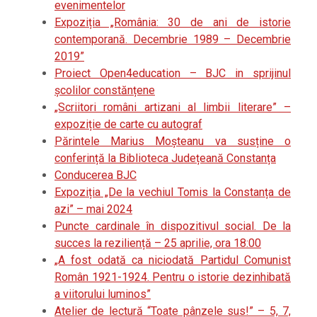
evenimentelor
Expoziția „România: 30 de ani de istorie
contemporană. Decembrie 1989 – Decembrie
2019”
Proiect Open4education – BJC in sprijinul
școlilor constănțene
„Scriitori români artizani al limbii literare” –
expoziție de carte cu autograf
Părintele Marius Moșteanu va susține o
conferință la Biblioteca Județeană Constanța
Conducerea BJC
Expoziția „De la vechiul Tomis la Constanța de
azi” – mai 2024
Puncte cardinale în dispozitivul social. De la
succes la reziliență – 25 aprilie, ora 18:00
„A fost odată ca niciodată Partidul Comunist
Român 1921-1924. Pentru o istorie dezinhibată
a viitorului luminos”
Atelier de lectură “Toate pânzele sus!” – 5, 7,