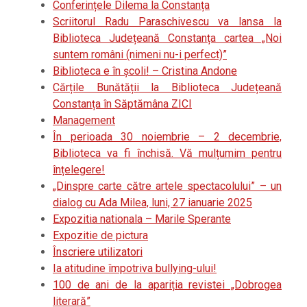
Conferințele Dilema la Constanța
Scriitorul Radu Paraschivescu va lansa la
Biblioteca Județeană Constanța cartea „Noi
suntem români (nimeni nu-i perfect)”
Biblioteca e în școli! – Cristina Andone
Cărțile Bunătății la Biblioteca Județeană
Constanța în Săptămâna ZICI
Management
În perioada 30 noiembrie – 2 decembrie,
Biblioteca va fi închisă. Vă mulțumim pentru
înțelegere!
„Dinspre carte către artele spectacolului” – un
dialog cu Ada Milea, luni, 27 ianuarie 2025
Expozitia nationala – Marile Sperante
Expozitie de pictura
Înscriere utilizatori
Ia atitudine împotriva bullying-ului!
100 de ani de la apariția revistei „Dobrogea
literară”