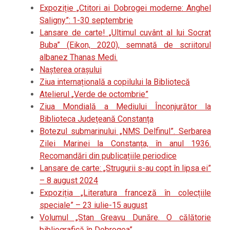
Expoziție „Ctitori ai Dobrogei moderne: Anghel
Saligny”: 1-30 septembrie
Lansare de carte! „Ultimul cuvânt al lui Socrat
Buba” (Eikon, 2020), semnată de scriitorul
albanez Thanas Medi.
Nașterea orașului
Ziua internațională a copilului la Bibliotecă
Atelierul „Verde de octombrie”
Ziua Mondială a Mediului Înconjurător la
Biblioteca Județeană Constanța
Botezul submarinului „NMS Delfinul”. Serbarea
Zilei Marinei la Constanța, în anul 1936.
Recomandări din publicațiile periodice
Lansare de carte: „Strugurii s-au copt în lipsa ei”
– 8 august 2024
Expoziția „Literatura franceză în colecțiile
speciale” – 23 iulie-15 august
Volumul „Stan Greavu Dunăre. O călătorie
bibliografică în Dobrogea”