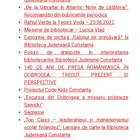
„De la Gibraltar în Atlantic. Note de călătorie”.
Recomandări din publicațiile periodice
Raftul Verde la Țepes Voda – 20.06.2022
Meserie de bibliotecar – Lucica Vlad
Expoziţia de pictură „Salonul de primăvară” la
Biblioteca Județeană Constanța
Poezii de dragoste în interpretarea
bibliotecarilor Bibliotecii Județene Constanța
140 DE ANI DE PRESĂ ROMÂNEASCĂ ÎN
DOBROGEA. TRECUT, PREZENT ȘI
PERSPECTIVE
Proiectul Code Kids Constanta
„Escursia din Dobrogea a misiunii poloneze
Sawicki”
Sacnasie
„Top Class – leadershipul și managementul
școlar finlandez”. Lansare de carte la Biblioteca
Județeană Constanța