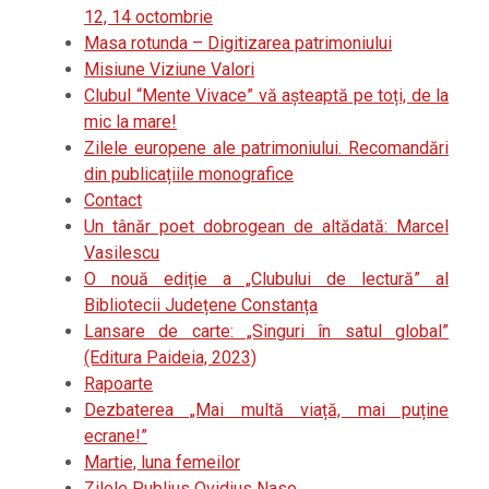
12, 14 octombrie
Masa rotunda – Digitizarea patrimoniului
Misiune Viziune Valori
Clubul “Mente Vivace” vă așteaptă pe toți, de la
mic la mare!
Zilele europene ale patrimoniului. Recomandări
din publicațiile monografice
Contact
Un tânăr poet dobrogean de altădată: Marcel
Vasilescu
O nouă ediție a „Clubului de lectură” al
Bibliotecii Județene Constanța
Lansare de carte: „Singuri în satul global”
(Editura Paideia, 2023)
Rapoarte
Dezbaterea „Mai multă viață, mai puține
ecrane!”
Martie, luna femeilor
Zilele Publius Ovidius Naso