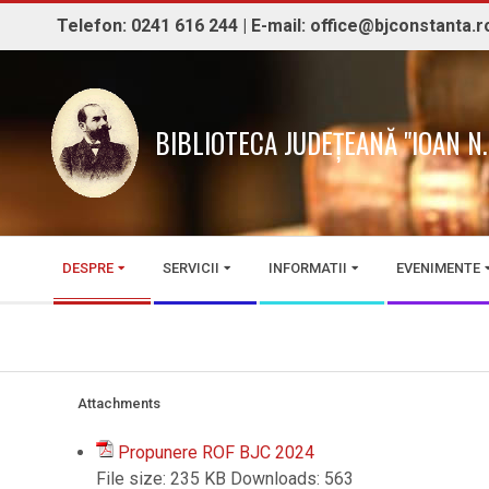
Skip
Telefon: 0241 616 244 | E-mail: office@bjconstanta.r
to
content
BIBLIOTECA JUDEȚEANĂ "IOAN 
Secondary
DESPRE
SERVICII
INFORMATII
EVENIMENTE
Navigation
Menu
Attachments
Propunere ROF BJC 2024
File size:
235 KB
Downloads:
563