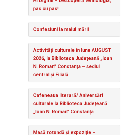
Hi Digital – Descoperă tehnologia,
pas cu pas!
Confesiuni la malul mării
Activități culturale în luna AUGUST
2026, la Biblioteca Județeană „Ioan
N. Roman” Constanța – sediul
central și Filială
Cafeneaua literară/ Aniversări
culturale la Biblioteca Județeană
„Ioan N. Roman” Constanța
Masă rotundă și expoziție –