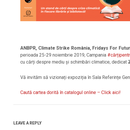
ANBPR, Climate Strike România, Fridays For Futur
perioada 25-29 noiembrie 2019, Campania
#cărțipentr
cu cărți despre mediu și schimbări climatice, dedicat
Vă invităm să vizionați expoziția în Sala Referințe Gen
Caută cartea dorită în catalogul online – Click aici!
2019-
11-
26
LEAVE A REPLY