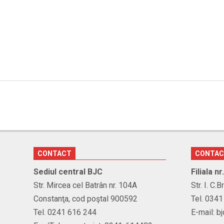
CONTACT
CONTA
Sediul central BJC
Filiala n
Str. Mircea cel Batrân nr. 104A
Str. I. C.
Constanţa, cod poştal 900592
Tel. 034
Tel. 0241 616 244
E-mail: b