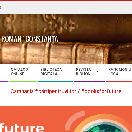
o
N. ROMAN" CONSTANȚA
CATALOG
BIBLIOTECA
REVISTA
PATRIMONIU
ONLINE
DIGITALA
BIBLION
LOCAL
Campania #cărțipentruviitor / #booksforfuture