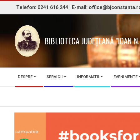
Skip
Telefon: 0241 616 244 | E-mail: office@bjconstanta.r
to
content
BIBLIOTECA JUDEȚEANĂ "IOAN 
Secondary
DESPRE
SERVICII
INFORMATII
EVENIMENTE
Navigation
Menu