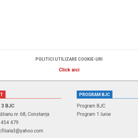
POLITICI UTILIZARE COOKIE-URI
Click aici
CT
PROGRAM BJC
r. 3 BJC
Program BJC
Brătianu nr. 68, Constanţa
Program 1 Iunie
1 454 479
jcfiliala3@yahoo.com