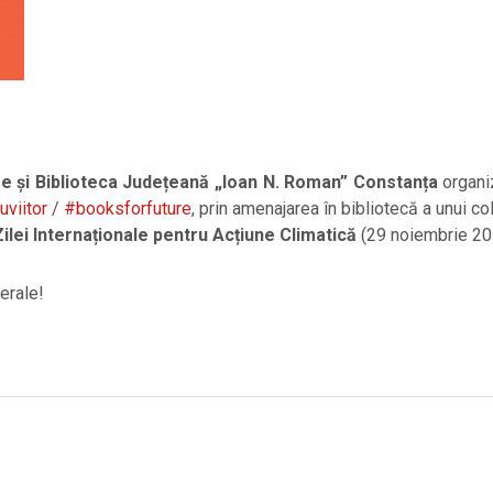
e și Biblioteca Județeană „Ioan N. Roman” Constan
ța
organi
uviitor
/
#booksforfuture
, prin amenajarea în bibliotecă a unui co
Zilei Internaționale pentru Acțiune Climatică
(29 noiembrie 20
erale!