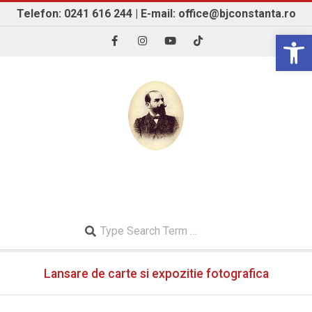
Skip
Telefon: 0241 616 244 | E-mail: office@bjconstanta.ro
to
Open 
content
BIBLIOTECA JUDEȚEANĂ "IOAN N. ROMAN"
CONSTANȚA
Search
Secondary
Lansare de carte si expozitie fotografica
Navigation
Menu