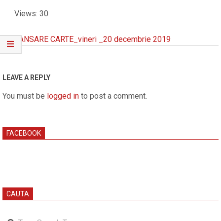
Views: 30
LANSARE CARTE_vineri _20 decembrie 2019
2019-
12-
19
LEAVE A REPLY
You must be
logged in
to post a comment.
FACEBOOK
CAUTA
Search