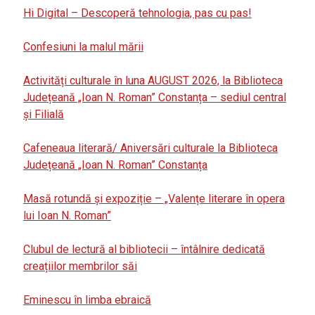
Hi Digital – Descoperă tehnologia, pas cu pas!
Confesiuni la malul mării
Activități culturale în luna AUGUST 2026, la Biblioteca
Județeană „Ioan N. Roman” Constanța – sediul central
și Filială
Cafeneaua literară/ Aniversări culturale la Biblioteca
Județeană „Ioan N. Roman” Constanța
Masă rotundă și expoziție – „Valențe literare în opera
lui Ioan N. Roman”
Clubul de lectură al bibliotecii – întâlnire dedicată
creațiilor membrilor săi
Eminescu în limba ebraică