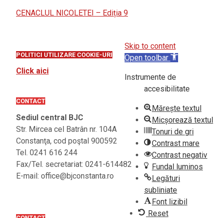
CENACLUL NICOLETEI – Ediția 9
Skip to content
POLITICI UTILIZARE COOKIE-URI
Open toolbar
Click aici
Instrumente de
accesibilitate
CONTACT
Mărește textul
Sediul central BJC
Micșorează textul
Str. Mircea cel Batrân nr. 104A
Tonuri de gri
Constanţa, cod poştal 900592
Contrast mare
Tel. 0241 616 244
Contrast negativ
Fax/Tel. secretariat: 0241-614482
Fundal luminos
E-mail: office@bjconstanta.ro
Legături
subliniate
Font lizibil
Reset
CONTACT