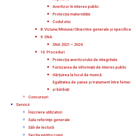
Avertizor în interes public
Protecția maternității
Codul etic
8. Viziune/Misiune/Obiective generale și specifice
9. SNA
SNA 2021 – 2024
10. Proceduri
Protecția avertizorului de integritate
Furnizarea de informații de interes public
Hărțuirea la locul de muncă
Egalitatea de șanse și tratament între femei
și bărbați
Concursuri
Servicii
Înscriere utilizatori
Sala referinţe generale
Săli de lectură
Secţia pentru copii