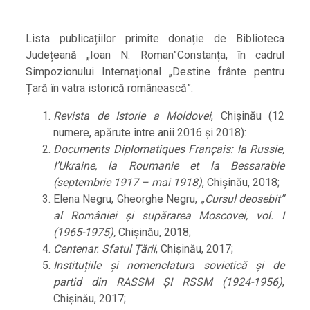
Lista publicațiilor primite donație de Biblioteca
Județeană „Ioan N. Roman”Constanța, în cadrul
Simpozionului Internațional „Destine frânte pentru
Țară în vatra istorică românească”:
Revista de Istorie a Moldovei
, Chișinău (12
numere, apărute între anii 2016 și 2018):
Documents Diplomatiques Franҫais: la Russie,
I’Ukraine, la Roumanie et la Bessarabie
(septembrie 1917 – mai 1918)
, Chișinău, 2018;
Elena Negru, Gheorghe Negru,
„Cursul deosebit”
al României și supărarea Moscovei, vol. I
(1965-1975),
Chișinău, 2018;
Centenar. Sfatul Țării
, Chișinău, 2017;
Instituțiile și nomenclatura sovietică și de
partid din RASSM ȘI RSSM (1924-1956)
,
Chișinău, 2017;