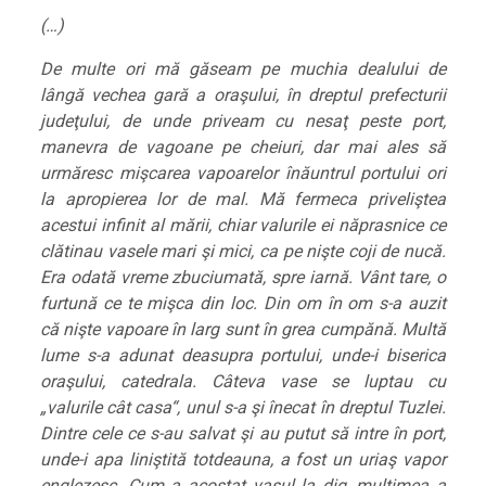
(…)
De multe ori mă găseam pe muchia dealului de
lângă vechea gară a oraşului, în dreptul prefecturii
judeţului, de unde priveam cu nesaţ peste port,
manevra de vagoane pe cheiuri, dar mai ales să
urmăresc mişcarea vapoarelor înăuntrul portului ori
la apropierea lor de mal. Mă fermeca priveliştea
acestui infinit al mării, chiar valurile ei năprasnice ce
clătinau vasele mari şi mici, ca pe nişte coji de nucă.
Era odată vreme zbuciumată, spre iarnă. Vânt tare, o
furtună ce te mişca din loc. Din om în om s-a auzit
că nişte vapoare în larg sunt în grea cumpănă. Multă
lume s-a adunat deasupra portului, unde-i biserica
oraşului, catedrala. Câteva vase se luptau cu
„valurile cât casa“, unul s-a şi înecat în dreptul Tuzlei.
Dintre cele ce s-au salvat şi au putut să intre în port,
unde-i apa liniştită totdeauna, a fost un uriaş vapor
englezesc. Cum a acostat vasul la dig, mulţimea a