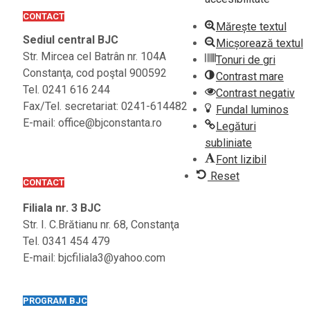
CONTACT
Mărește textul
Sediul central BJC
Micșorează textul
Str. Mircea cel Batrân nr. 104A
Tonuri de gri
Constanţa, cod poştal 900592
Contrast mare
Tel. 0241 616 244
Contrast negativ
Fax/Tel. secretariat: 0241-614482
Fundal luminos
E-mail: office@bjconstanta.ro
Legături
subliniate
Font lizibil
Reset
CONTACT
Filiala nr. 3 BJC
Str. I. C.Brătianu nr. 68, Constanţa
Tel. 0341 454 479
E-mail: bjcfiliala3@yahoo.com
PROGRAM BJC