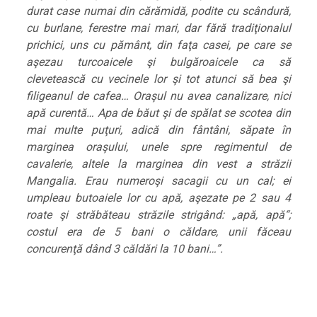
durat case numai din cărămidă, podite cu scândură,
cu burlane, ferestre mai mari, dar fără tradiţionalul
prichici, uns cu pământ, din faţa casei, pe care se
aşezau turcoaicele şi bulgăroaicele ca să
clevetească cu vecinele lor şi tot atunci să bea şi
filigeanul de cafea… Oraşul nu avea canalizare, nici
apă curentă… Apa de băut şi de spălat se scotea din
mai multe puţuri, adică din fântâni, săpate în
marginea oraşului, unele spre regimentul de
cavalerie, altele la marginea din vest a străzii
Mangalia. Erau numeroşi sacagii cu un cal; ei
umpleau butoaiele lor cu apă, aşezate pe 2 sau 4
roate şi străbăteau străzile strigând: „apă, apă“;
costul era de 5 bani o căldare, unii făceau
concurenţă dând 3 căldări la 10 bani…”.