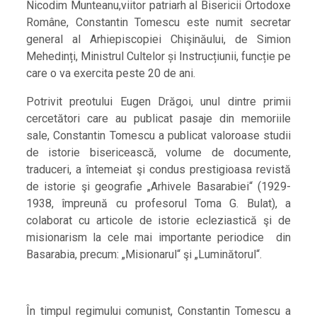
Nicodim Munteanu,viitor patriarh al Bisericii Ortodoxe
Române, Constantin Tomescu este numit secretar
general al Arhiepiscopiei Chişinăului, de Simion
Mehedinți, Ministrul Cultelor și Instrucțiunii, funcție pe
care o va exercita peste 20 de ani.
Potrivit preotului Eugen Drăgoi, unul dintre primii
cercetători care au publicat pasaje din memoriile
sale, Constantin Tomescu a publicat valoroase studii
de istorie bisericească, volume de documente,
traduceri, a întemeiat şi condus prestigioasa revistă
de istorie şi geografie „Arhivele Basarabiei“ (1929-
1938, împreună cu profesorul Toma G. Bulat), a
colaborat cu articole de istorie ecleziastică şi de
misionarism la cele mai importante periodice din
Basarabia, precum: „Misionarul“ şi „Luminătorul“.
În timpul regimului comunist, Constantin Tomescu a