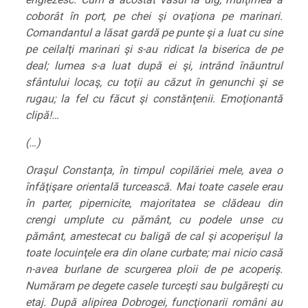
coborât în port, pe chei şi ovaţiona pe marinari.
Comandantul a lăsat gardă pe punte şi a luat cu sine
pe ceilalţi marinari şi s-au ridicat la biserica de pe
deal; lumea s-a luat după ei şi, intrând înăuntrul
sfântului locaş, cu toţii au căzut în genunchi şi se
rugau; la fel cu făcut şi constănţenii. Emoţionantă
clipă!…
(…)
Oraşul Constanţa, în timpul copilăriei mele, avea o
înfăţişare orientală turcească. Mai toate casele erau
în parter, pipernicite, majoritatea se clădeau din
crengi umplute cu pământ, cu podele unse cu
pământ, amestecat cu baligă de cal şi acoperişul la
toate locuinţele era din olane curbate; mai nicio casă
n-avea burlane de scurgerea ploii de pe acoperiş.
Număram pe degete casele turceşti sau bulgăreşti cu
etaj. După alipirea Dobrogei, funcţionarii români au