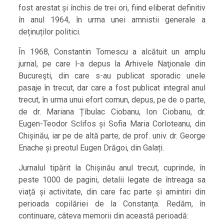
fost arestat și închis de trei ori, fiind eliberat definitiv
în anul 1964, în urma unei amnistii generale a
deținuților politici.
În 1968, Constantin Tomescu a alcătuit un amplu
jurnal, pe care l-a depus la Arhivele Naţionale din
Bucureşti, din care s-au publicat sporadic unele
pasaje în trecut, dar care a fost publicat integral anul
trecut, în urma unui efort comun, depus, pe de o parte,
de dr. Mariana Țîbulac Ciobanu, Ion Ciobanu, dr.
Eugen-Teodor Sclifos și Sofia Maria Corloteanu, din
Chișinău, iar pe de altă parte, de prof. univ. dr. George
Enache și preotul Eugen Drăgoi, din Galați.
Jurnalul tipărit la Chișinău anul trecut, cuprinde, în
peste 1000 de pagini, detalii legate de întreaga sa
viață și activitate, din care fac parte și amintiri din
perioada copilăriei de la Constanța. Redăm, în
continuare, câteva memorii din această perioadă: