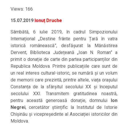
Views: 166
15.07.2019
Ionuț Druche
Sâmbătă, 6 iulie 2019, în cadrul Simpozionului
Internațional „Destine frânte pentru Țară în vatra
istorică românească”, desfășurat la Mănăstirea
Dervent, Biblioteca Județeană „Ioan N. Roman” a
primit o donație de carte din partea participanților din
Republica Moldova. Printre publicațiile care sunt de
un real interes cultural-istoric, se numără și un volum
de memorii care prezintă, printre altele, viața orașului
Constanța de la sfârșitul secolului XX și începutul
secolului XXI. Transmitem gratitudinea noastră,
pentru această generoasă donație, domnului
Ion
Negrei
, cercetător științific la Institutul de Istorie
Chișinău și vicepreședinte al Asociației istoricilor din
Moldova.