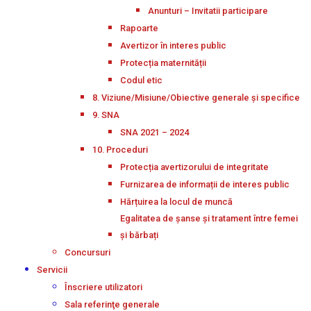
Anunturi – Invitatii participare
Rapoarte
Avertizor în interes public
Protecția maternității
Codul etic
8. Viziune/Misiune/Obiective generale și specifice
9. SNA
SNA 2021 – 2024
10. Proceduri
Protecția avertizorului de integritate
Furnizarea de informații de interes public
Hărțuirea la locul de muncă
Egalitatea de șanse și tratament între femei
și bărbați
Concursuri
Servicii
Înscriere utilizatori
Sala referinţe generale