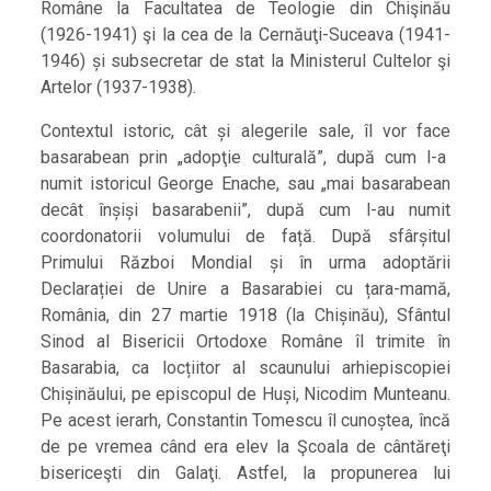
Române la Facultatea de Teologie din Chişinău
(1926-1941) şi la cea de la Cernăuţi-Suceava (1941-
1946) și subsecretar de stat la Ministerul Cultelor şi
Artelor (1937-1938).
Contextul istoric, cât și alegerile sale, îl vor face
basarabean prin „adopţie culturală”, după cum l-a
numit istoricul George Enache, sau „mai basarabean
decât înșiși basarabenii”, după cum l-au numit
coordonatorii volumului de față. După sfârșitul
Primului Război Mondial și în urma adoptării
Declarației de Unire a Basarabiei cu țara-mamă,
România, din 27 martie 1918 (la Chișinău), Sfântul
Sinod al Bisericii Ortodoxe Române îl trimite în
Basarabia, ca locțiitor al scaunului arhiepiscopiei
Chișinăului, pe episcopul de Huși, Nicodim Munteanu.
Pe acest ierarh, Constantin Tomescu îl cunoștea, încă
de pe vremea când era elev la Şcoala de cântăreţi
bisericeşti din Galaţi. Astfel, la propunerea lui