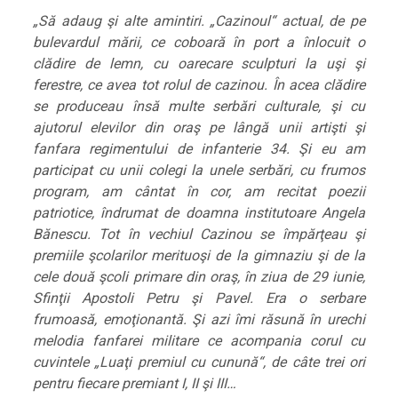
„Să adaug şi alte amintiri. „Cazinoul“ actual, de pe
bulevardul mării, ce coboară în port a înlocuit o
clădire de lemn, cu oarecare sculpturi la uşi şi
ferestre, ce avea tot rolul de cazinou. În acea clădire
se produceau însă multe serbări culturale, şi cu
ajutorul elevilor din oraş pe lângă unii artişti şi
fanfara regimentului de infanterie 34. Şi eu am
participat cu unii colegi la unele serbări, cu frumos
program, am cântat în cor, am recitat poezii
patriotice, îndrumat de doamna institutoare Angela
Bănescu. Tot în vechiul Cazinou se împărţeau şi
premiile şcolarilor merituoşi de la gimnaziu şi de la
cele două şcoli primare din oraş, în ziua de 29 iunie,
Sfinţii Apostoli Petru şi Pavel. Era o serbare
frumoasă, emoţionantă. Şi azi îmi răsună în urechi
melodia fanfarei militare ce acompania corul cu
cuvintele „Luaţi premiul cu cunună“, de câte trei ori
pentru fiecare premiant I, II şi III…