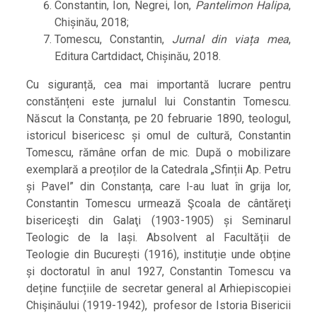
Constantin, Ion, Negrei, Ion,
Pantelimon Halipa
,
Chișinău, 2018;
Tomescu, Constantin,
Jurnal din viața mea
,
Editura Cartdidact, Chișinău, 2018.
Cu siguranță, cea mai importantă lucrare pentru
constănțeni este jurnalul lui Constantin Tomescu.
Născut la Constanța, pe 20 februarie 1890, teologul,
istoricul bisericesc și omul de cultură, Constantin
Tomescu, rămâne orfan de mic. După o mobilizare
exemplară a preoților de la Catedrala „Sfinții Ap. Petru
și Pavel” din Constanța, care l-au luat în grija lor,
Constantin Tomescu urmează Şcoala de cântăreţi
bisericeşti din Galaţi (1903-1905) și Seminarul
Teologic de la Iași. Absolvent al Facultății de
Teologie din București (1916), instituție unde obține
și doctoratul în anul 1927, Constantin Tomescu va
deține funcțiile de secretar general al Arhiepiscopiei
Chişinăului (1919-1942), profesor de Istoria Bisericii