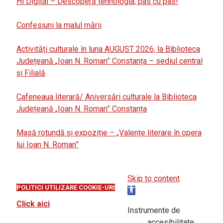
Hi Digital – Descoperă tehnologia, pas cu pas!
Confesiuni la malul mării
Activități culturale în luna AUGUST 2026, la Biblioteca
Județeană „Ioan N. Roman” Constanța – sediul central
și Filială
Cafeneaua literară/ Aniversări culturale la Biblioteca
Județeană „Ioan N. Roman” Constanța
Masă rotundă și expoziție – „Valențe literare în opera
lui Ioan N. Roman”
Skip to content
POLITICI UTILIZARE COOKIE-URI
Open
toolbar
Click aici
Instrumente de
accesibilitate