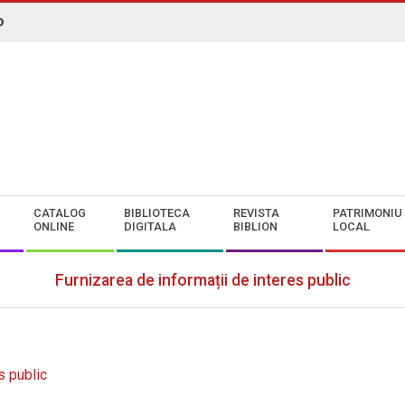
o
N. ROMAN" CONSTANȚA
CATALOG
BIBLIOTECA
REVISTA
PATRIMONIU
ONLINE
DIGITALA
BIBLION
LOCAL
Furnizarea de informații de interes public
s public