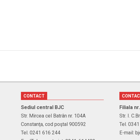
CONTACT
CONTA
Sediul central BJC
Filiala n
Str. Mircea cel Batrân nr. 104A
Str. I. C.
Constanţa, cod poştal 900592
Tel. 034
Tel. 0241 616 244
E-mail: b