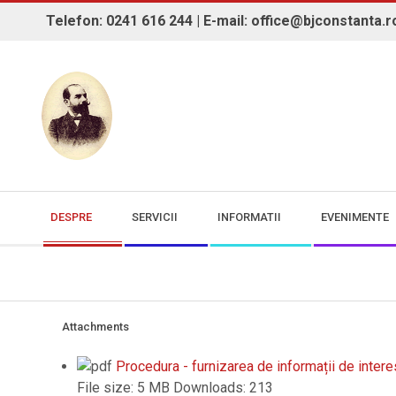
Skip
Telefon: 0241 616 244 | E-mail: office@bjconstanta.r
to
content
BIBLIOTECA JUDEȚEANĂ "IOAN 
Secondary
DESPRE
SERVICII
INFORMATII
EVENIMENTE
Navigation
Menu
Attachments
Procedura - furnizarea de informații de intere
File size:
5 MB
Downloads:
213