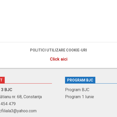
POLITICI UTILIZARE COOKIE-URI
Click aici
CT
PROGRAM BJC
r. 3 BJC
Program BJC
Brătianu nr. 68, Constanţa
Program 1 Iunie
1 454 479
jcfiliala3@yahoo.com