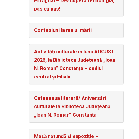
Hi Digital – Descoperă tehnologia,
pas cu pas!
Confesiuni la malul mării
Activități culturale în luna AUGUST
2026, la Biblioteca Județeană „Ioan
N. Roman” Constanța – sediul
central și Filială
Cafeneaua literară/ Aniversări
culturale la Biblioteca Județeană
„Ioan N. Roman” Constanța
Masă rotundă și expoziție –