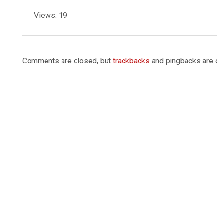
Views: 19
2026-
03-
Comments are closed, but
trackbacks
and pingbacks are 
02