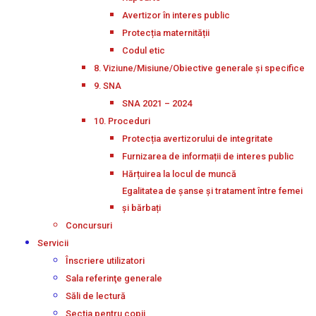
Avertizor în interes public
Protecția maternității
Codul etic
8. Viziune/Misiune/Obiective generale și specifice
9. SNA
SNA 2021 – 2024
10. Proceduri
Protecția avertizorului de integritate
Furnizarea de informații de interes public
Hărțuirea la locul de muncă
Egalitatea de șanse și tratament între femei
și bărbați
Concursuri
Servicii
Înscriere utilizatori
Sala referinţe generale
Săli de lectură
Secţia pentru copii