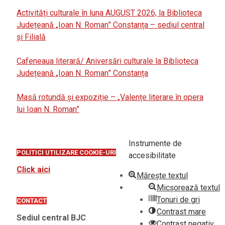
Activități culturale în luna AUGUST 2026, la Biblioteca
Județeană „Ioan N. Roman” Constanța – sediul central
și Filială
Cafeneaua literară/ Aniversări culturale la Biblioteca
Județeană „Ioan N. Roman” Constanța
Masă rotundă și expoziție – „Valențe literare în opera
lui Ioan N. Roman”
Instrumente de
POLITICI UTILIZARE COOKIE-URI
accesibilitate
Click aici
Mărește textul
Micșorează textul
Tonuri de gri
CONTACT
Contrast mare
Sediul central BJC
Contrast negativ