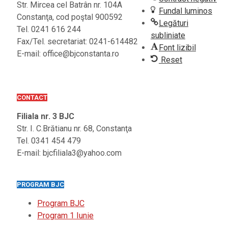
Str. Mircea cel Batrân nr. 104A
Fundal luminos
Constanţa, cod poştal 900592
Legături
Tel. 0241 616 244
subliniate
Fax/Tel. secretariat: 0241-614482
Font lizibil
E-mail: office@bjconstanta.ro
Reset
CONTACT
Filiala nr. 3 BJC
Str. I. C.Brătianu nr. 68, Constanţa
Tel. 0341 454 479
E-mail: bjcfiliala3@yahoo.com
PROGRAM BJC
Program BJC
Program 1 Iunie