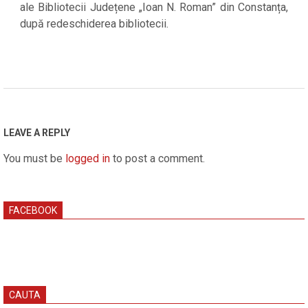
ale Bibliotecii Județene „Ioan N. Roman” din Constanța,
după redeschiderea bibliotecii.
2020-
04-
07
LEAVE A REPLY
You must be
logged in
to post a comment.
FACEBOOK
CAUTA