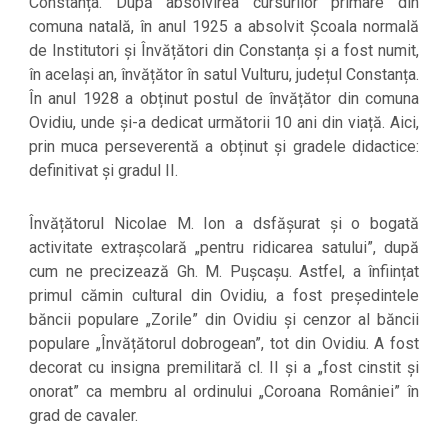
Constanța. După absolvirea cursurilor primare din
comuna natală, în anul 1925 a absolvit Școala normală
de Institutori și Învățători din Constanța și a fost numit,
în același an, învățător în satul Vulturu, județul Constanța.
În anul 1928 a obținut postul de învățător din comuna
Ovidiu, unde și-a dedicat următorii 10 ani din viață. Aici,
prin muca perseverentă a obținut și gradele didactice:
definitivat și gradul II.
Învățătorul Nicolae M. Ion a dsfășurat și o bogată
activitate extrașcolară „pentru ridicarea satului”, după
cum ne precizează Gh. M. Pușcașu. Astfel, a înființat
primul cămin cultural din Ovidiu, a fost președintele
băncii populare „Zorile” din Ovidiu și cenzor al băncii
populare „Învățătorul dobrogean”, tot din Ovidiu. A fost
decorat cu insigna premilitară cl. II și a „fost cinstit și
onorat” ca membru al ordinului „Coroana României” în
grad de cavaler.