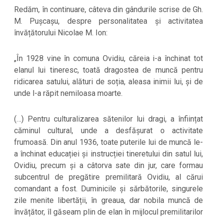
Redăm, în continuare, câteva din gândurile scrise de Gh.
M. Pușcașu, despre personalitatea și activitatea
învățătorului Nicolae M. Ion:
„În 1928 vine în comuna Ovidiu, căreia i-a închinat tot
elanul lui tineresc, toată dragostea de muncă pentru
ridicarea satului, alături de soția, aleasa inimii lui, și de
unde l-a răpit nemiloasa moarte.
(…) Pentru culturalizarea sătenilor lui dragi, a înființat
căminul cultural, unde a desfășurat o activitate
frumoasă. Din anul 1936, toate puterile lui de muncă le-
a închinat educației și instrucției tineretului din satul lui,
Ovidiu, precum și a câtorva sate din jur, care formau
subcentrul de pregătire premilitară Ovidiu, al cărui
comandant a fost. Duminicile și sărbătorile, singurele
zile menite libertății, în greaua, dar nobila muncă de
învățător, îl găseam plin de elan în mijlocul premilitarilor