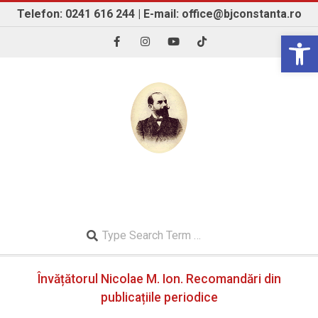
Skip
Telefon: 0241 616 244 | E-mail: office@bjconstanta.ro
to
Open 
content
BIBLIOTECA JUDEȚEANĂ "IOAN N. ROMAN"
CONSTANȚA
Search
Secondary
Învățătorul Nicolae M. Ion. Recomandări din
Navigation
Menu
publicațiile periodice