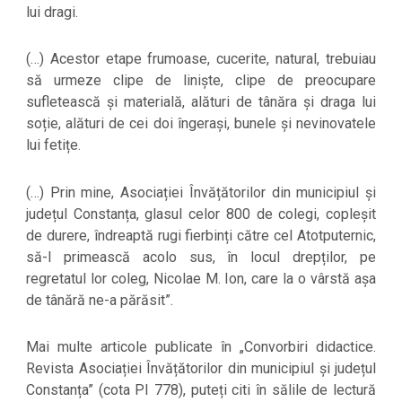
lui dragi.
(…) Acestor etape frumoase, cucerite, natural, trebuiau
să urmeze clipe de liniște, clipe de preocupare
sufletească și materială, alături de tânăra și draga lui
soție, alături de cei doi îngerași, bunele și nevinovatele
lui fetițe.
(…) Prin mine, Asociației Învățătorilor din municipiul și
județul Constanța, glasul celor 800 de colegi, copleșit
de durere, îndreaptă rugi fierbinți către cel Atotputernic,
să-l primească acolo sus, în locul drepților, pe
regretatul lor coleg, Nicolae M. Ion, care la o vârstă așa
de tânără ne-a părăsit”.
Mai multe articole publicate în „Convorbiri didactice.
Revista Asociației Învățătorilor din municipiul și județul
Constanța” (cota PI 778), puteți citi în sălile de lectură