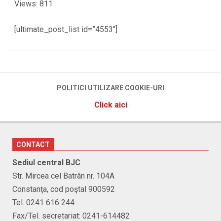
Views: 811
[ultimate_post_list id=”4553″]
2021-
07-
14
POLITICI UTILIZARE COOKIE-URI
Click aici
CONTACT
Sediul central BJC
Str. Mircea cel Batrân nr. 104A
Constanţa, cod poştal 900592
Tel. 0241 616 244
Fax/Tel. secretariat: 0241-614482