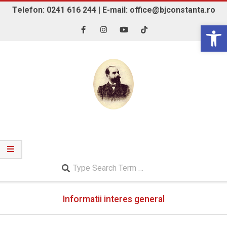
Skip
Telefon: 0241 616 244 | E-mail: office@bjconstanta.ro
to
Open 
content
BIBLIOTECA JUDEȚEANĂ "IOAN N. ROMAN"
CONSTANȚA
Search
Secondary
Informatii interes general
Navigation
Menu