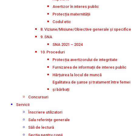
Avertizor în interes public
Protecția maternității
Codul etic
8. Viziune/Misiune/Obiective generale și specifice
9. SNA
SNA 2021 – 2024
10. Proceduri
Protecția avertizorului de integritate
Furnizarea de informații de interes public
Hărțuirea la locul de muncă
Egalitatea de șanse și tratament între femei
și bărbați
Concursuri
Servicii
Înscriere utilizatori
Sala referinţe generale
Săli de lectură
Secţia pentru copii