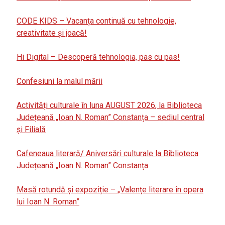
CODE KIDS – Vacanța continuă cu tehnologie,
creativitate și joacă!
Hi Digital – Descoperă tehnologia, pas cu pas!
Confesiuni la malul mării
Activități culturale în luna AUGUST 2026, la Biblioteca
Județeană „Ioan N. Roman” Constanța – sediul central
și Filială
Cafeneaua literară/ Aniversări culturale la Biblioteca
Județeană „Ioan N. Roman” Constanța
Masă rotundă și expoziție – „Valențe literare în opera
lui Ioan N. Roman”