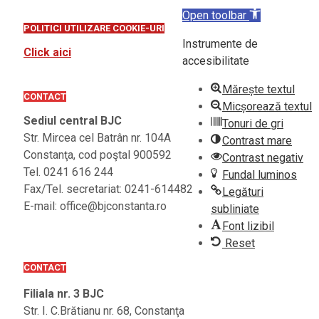
Open toolbar
POLITICI UTILIZARE COOKIE-URI
Instrumente de
Click aici
accesibilitate
Mărește textul
CONTACT
Micșorează textul
Sediul central BJC
Tonuri de gri
Str. Mircea cel Batrân nr. 104A
Contrast mare
Constanţa, cod poştal 900592
Contrast negativ
Tel. 0241 616 244
Fundal luminos
Fax/Tel. secretariat: 0241-614482
Legături
E-mail: office@bjconstanta.ro
subliniate
Font lizibil
Reset
CONTACT
Filiala nr. 3 BJC
Str. I. C.Brătianu nr. 68, Constanţa