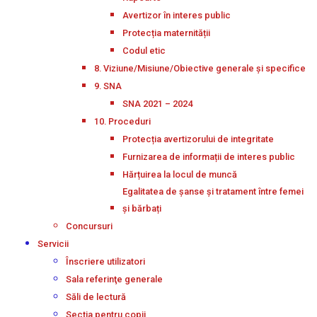
Avertizor în interes public
Protecția maternității
Codul etic
8. Viziune/Misiune/Obiective generale și specifice
9. SNA
SNA 2021 – 2024
10. Proceduri
Protecția avertizorului de integritate
Furnizarea de informații de interes public
Hărțuirea la locul de muncă
Egalitatea de șanse și tratament între femei
și bărbați
Concursuri
Servicii
Înscriere utilizatori
Sala referinţe generale
Săli de lectură
Secţia pentru copii