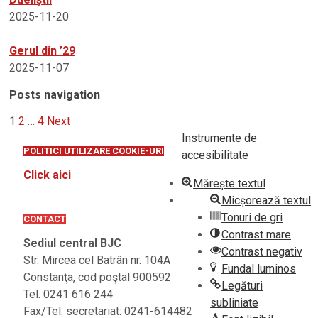
2025-11-20
Gerul din ’29
2025-11-07
Posts navigation
1
2
…
4
Next
Instrumente de
POLITICI UTILIZARE COOKIE-URI
accesibilitate
Click aici
Mărește textul
Micșorează textul
Tonuri de gri
CONTACT
Contrast mare
Sediul central BJC
Contrast negativ
Str. Mircea cel Batrân nr. 104A
Fundal luminos
Constanţa, cod poştal 900592
Legături
Tel. 0241 616 244
subliniate
Fax/Tel. secretariat: 0241-614482