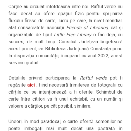
Cărțile au circulat întotdeauna între noi. Raftul verde nu
face decât să ofere spațiul fizic pentru sprijinirea
fluxului firesc de carte, lucru pe care, la nivel mondial,
atât consacratele asociații
Friends of Libraries,
cât și
organizațiile de tipul
Little Free Library
o fac deja, cu
succes, de mult timp
.
Consiliul Județean bugetează
acest proiect, iar Biblioteca Județeană Constanța pune
la dispoziția comunității, începând cu anul 2022, acest
serviciu gratuit.
Detaliile privind participarea la
Raftul verde
pot fi
regăsite
aici
, fiind necesară trimiterea de fotografii cu
cărțile ce se intenționează a fi oferite. Schimbul de
carte între cititori va fi unul echitabil, cu un număr și
valoare a cărților, pe cât posibil, similare.
Uneori, în mod paradoxal, o carte oferită semenilor ne
poate îmbogăți mai mult decât una păstrată în