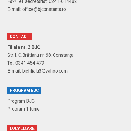
Fax/Tel. secretariat: 0241-614482
E-mail: office@bjconstanta.ro
CONTACT
Filiala nr. 3 BJC
Str. I. C.Brătianu nr. 68, Constanţa
Tel. 0341 454 479
E-mail: bjcfiliala3@yahoo.com
PROGRAM BJC
Program BJC
Program 1 Iunie
LOCALIZARE