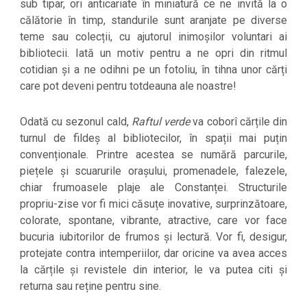
sub tipar, ori anticariate în miniatură ce ne invită la o
călătorie în timp, standurile sunt aranjate pe diverse
teme sau colecții, cu ajutorul inimoșilor voluntari ai
bibliotecii. Iată un motiv pentru a ne opri din ritmul
cotidian și a ne odihni pe un fotoliu, în tihna unor cărți
care pot deveni pentru totdeauna ale noastre!
Odată cu sezonul cald,
Raftul verde
va coborî cărțile din
turnul de fildeș al bibliotecilor, în spații mai puțin
convenționale. Printre acestea se numără parcurile,
piețele și scuarurile orașului, promenadele, falezele,
chiar frumoasele plaje ale Constanței. Structurile
propriu-zise vor fi mici căsuțe inovative, surprinzătoare,
colorate, spontane, vibrante, atractive, care vor face
bucuria iubitorilor de frumos și lectură. Vor fi, desigur,
protejate contra intemperiilor, dar oricine va avea acces
la cărțile și revistele din interior, le va putea citi și
returna sau reține pentru sine.