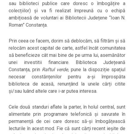
sau biblioteci publice care doresc o îmbogățire a
colecțiilor) și va fi realizat împreună cu o echipă
ambițioasă de voluntari ai Bibliotecii Județene “Ioan N.
Roman” Constanța.
Prin ceea ce facem, dorim să deblocăm, să filtrăm și să
relocăm acest capital de carte, astfel încât comunitatea
să beneficieze cât mai bine de pe urma lui, asemănător
unei investitii financiare. Biblioteca Județeană
Constanța, prin
Raftul verde,
pune la dispoziție spațiul
necesar constănțenilor pentru a-și împrospăta
biblioteca de acasă, renunțând la unele cărți citite
și/sau luând altele care i-ar putea interesa.
Cele două standuri aflate la parter, în holul central, sunt
alimentate prin programare telefonică și savurate în
permanență de cei care doresc să-și îmbogățească
lecturile în acest mod. Fie că sunt cărți recent ieșite de