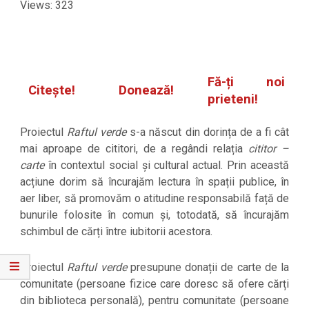
Views: 323
Fă-ți noi
Citește!
Donează!
prieteni!
Proiectul
Raftul verde
s-a născut din dorința de a fi cât
mai aproape de cititori, de a regândi relația
cititor –
carte
în contextul social și cultural actual. Prin această
acțiune dorim să încurajăm lectura în spații publice, în
aer liber, să promovăm o atitudine responsabilă față de
bunurile folosite în comun și, totodată, să încurajăm
schimbul de cărți între iubitorii acestora.
Proiectul
Raftul verde
presupune donații de carte de la
comunitate (persoane fizice care doresc să ofere cărți
din biblioteca personală), pentru comunitate (persoane