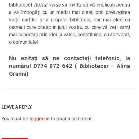
bibliotecă!
Raftul verde
vă invită să vă implicați pentru
a vă îmbogăți cu un mediu mai curat, prin prelungirea
vieții cărților și a propriei biblioteci, dar mai ales cu
oameni care citesc în jurul vostru, cu care vă veți simți
mai conectați prin idei și valori, constituind, cu adevărat,
o comunitate!
Nu ezitați să ne contactați telefonic, la
numărul 0774 972 642 ( Bibliotecar – Alina
Grama)
2022-
11-
09
LEAVE A REPLY
You must be
logged in
to post a comment.