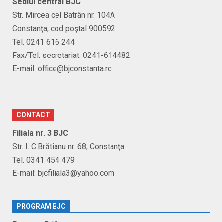
Sediul central BJC
Str. Mircea cel Batrân nr. 104A
Constanţa, cod poştal 900592
Tel. 0241 616 244
Fax/Tel. secretariat: 0241-614482
E-mail: office@bjconstanta.ro
CONTACT
Filiala nr. 3 BJC
Str. I. C.Brătianu nr. 68, Constanţa
Tel. 0341 454 479
E-mail: bjcfiliala3@yahoo.com
PROGRAM BJC