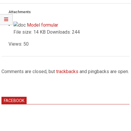
Menu
Attachments
Model formular
File size:
14 KB
Downloads:
244
Views: 50
2025-
07-
Comments are closed, but
trackbacks
and pingbacks are open.
08
FACEBOOK