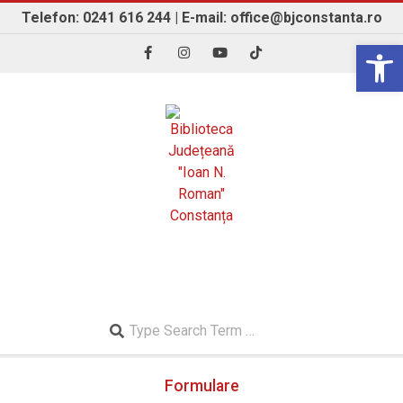
Skip
Telefon: 0241 616 244 | E-mail: office@bjconstanta.ro
to
Open 
content
BIBLIOTECA JUDEȚEANĂ "IOAN N. ROMAN"
CONSTANȚA
Search
Secondary
Formulare
Navigation