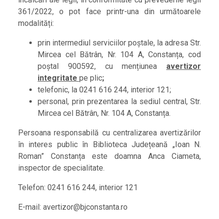
361/2022, o pot face printr-una din următoarele
modalități:
prin intermediul serviciilor poștale, la adresa Str.
Mircea cel Bătrân, Nr. 104 A, Constanța, cod
poștal 900592, cu mențiunea
avertizor
integritate
pe plic
;
telefonic, la 0241 616 244, interior 121;
personal, prin prezentarea la sediul central, Str.
Mircea cel Bătrân, Nr. 104 A, Constanța.
Persoana responsabilă cu centralizarea avertizărilor
în interes public în Biblioteca Județeană „Ioan N.
Roman” Constanța este doamna Anca Ciameta,
inspector de specialitate.
Telefon: 0241 616 244, interior 121
E-mail: avertizor@bjconstanta.ro