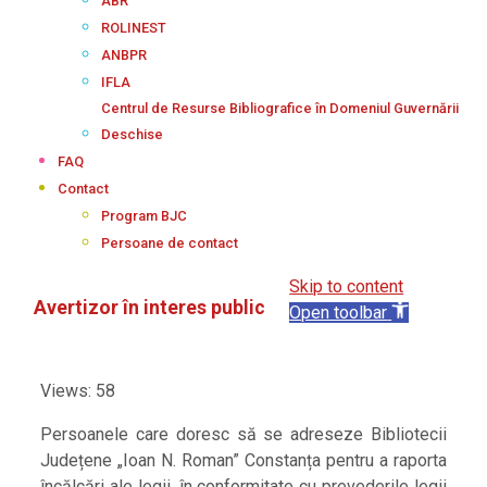
ABR
ROLINEST
ANBPR
IFLA
Centrul de Resurse Bibliografice în Domeniul Guvernării
Deschise
FAQ
Contact
Program BJC
Persoane de contact
Skip to content
Avertizor în interes public
Open toolbar
Views: 58
Persoanele care doresc să se adreseze Bibliotecii
Județene „Ioan N. Roman” Constanța pentru a raporta
încălcări ale legii, în conformitate cu prevederile legii