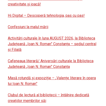
creativitate și joacă!
Hi Digital – Descoperă tehnologia, pas cu pas!
Confesiuni la malul mării
Activități culturale în luna AUGUST 2026, la Biblioteca
Județeană „Ioan N. Roman” Constanța – sediul central
și Filială
Cafeneaua literară/ Aniversări culturale la Biblioteca
Județeană „Ioan N. Roman” Constanța
Masă rotundă și expoziție – „Valențe literare în opera
lui Ioan N. Roman”
Clubul de lectură al bibliotecii – întâlnire dedicată
creațiilor membrilor săi