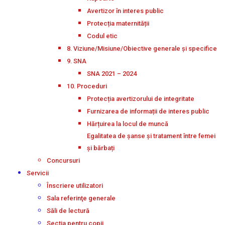
Avertizor în interes public
Protecția maternității
Codul etic
8. Viziune/Misiune/Obiective generale și specifice
9. SNA
SNA 2021 – 2024
10. Proceduri
Protecția avertizorului de integritate
Furnizarea de informații de interes public
Hărțuirea la locul de muncă
Egalitatea de șanse și tratament între femei
și bărbați
Concursuri
Servicii
Înscriere utilizatori
Sala referinţe generale
Săli de lectură
Secţia pentru copii