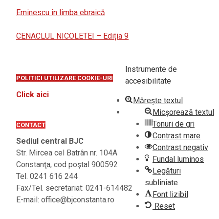
Eminescu în limba ebraică
CENACLUL NICOLETEI – Ediția 9
Instrumente de
POLITICI UTILIZARE COOKIE-URI
accesibilitate
Click aici
Mărește textul
Micșorează textul
Tonuri de gri
CONTACT
Contrast mare
Sediul central BJC
Contrast negativ
Str. Mircea cel Batrân nr. 104A
Fundal luminos
Constanţa, cod poştal 900592
Legături
Tel. 0241 616 244
subliniate
Fax/Tel. secretariat: 0241-614482
Font lizibil
E-mail: office@bjconstanta.ro
Reset