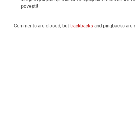
povești!
2025-
02-
Comments are closed, but
trackbacks
and pingbacks are 
21