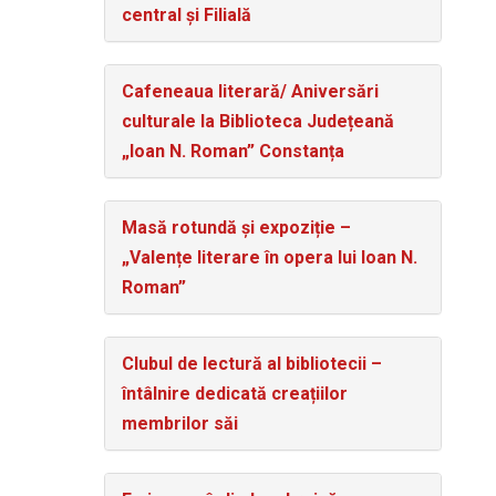
central și Filială
Cafeneaua literară/ Aniversări
culturale la Biblioteca Județeană
„Ioan N. Roman” Constanța
Masă rotundă și expoziție –
„Valențe literare în opera lui Ioan N.
Roman”
Clubul de lectură al bibliotecii –
întâlnire dedicată creațiilor
membrilor săi