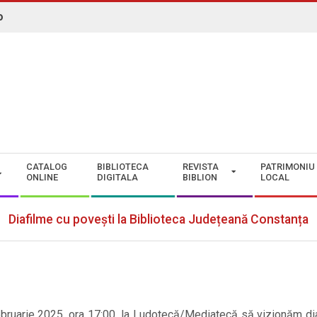
o
N. ROMAN" CONSTANȚA
CATALOG
BIBLIOTECA
REVISTA
PATRIMONIU
ONLINE
DIGITALA
BIBLION
LOCAL
Diafilme cu povești la Biblioteca Județeană Constanța
 februarie 2025, ora 17:00, la Ludotecă/Mediatecă să vizionăm di