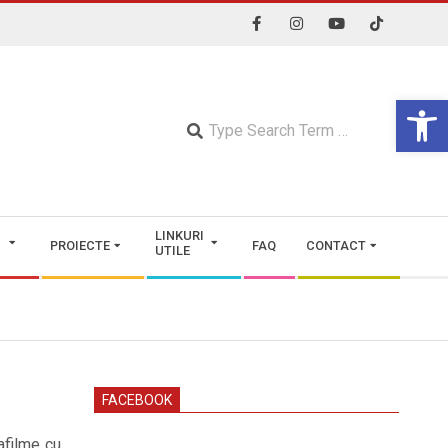
Open 
Searc
LINKURI
PROIECTE
FAQ
CONTACT
UTILE
FACEBOOK
afilme cu