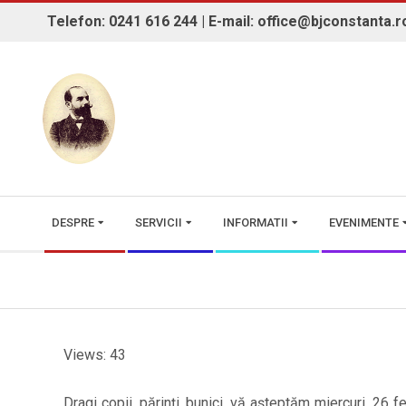
Skip
Telefon: 0241 616 244 | E-mail: office@bjconstanta.r
to
content
BIBLIOTECA JUDEȚEANĂ "IOAN 
Secondary
DESPRE
SERVICII
INFORMATII
EVENIMENTE
Navigation
Menu
Views: 43
Dragi copii, părinți, bunici, vă așteptăm miercuri, 26