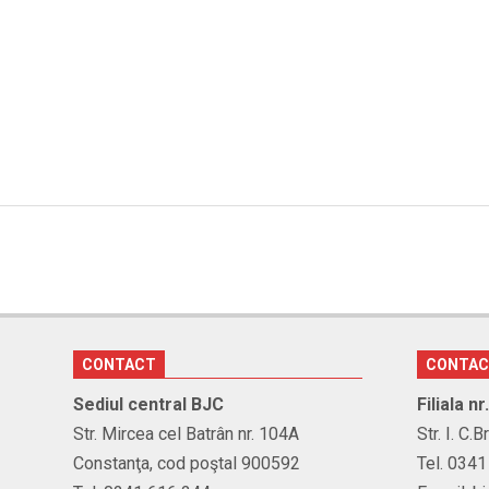
CONTACT
CONTA
Sediul central BJC
Filiala n
Str. Mircea cel Batrân nr. 104A
Str. I. C.
Constanţa, cod poştal 900592
Tel. 034