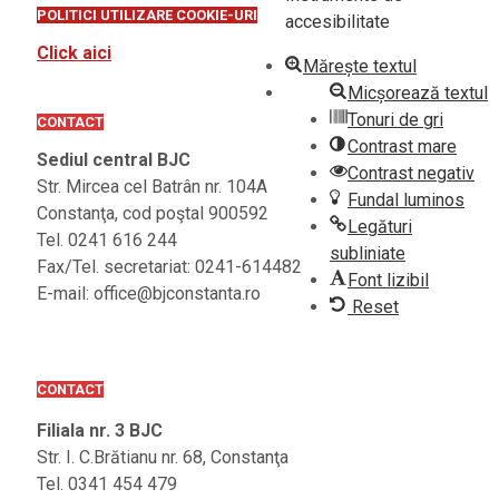
POLITICI UTILIZARE COOKIE-URI
accesibilitate
Click aici
Mărește textul
Micșorează textul
Tonuri de gri
CONTACT
Contrast mare
Sediul central BJC
Contrast negativ
Str. Mircea cel Batrân nr. 104A
Fundal luminos
Constanţa, cod poştal 900592
Legături
Tel. 0241 616 244
subliniate
Fax/Tel. secretariat: 0241-614482
Font lizibil
E-mail: office@bjconstanta.ro
Reset
CONTACT
Filiala nr. 3 BJC
Str. I. C.Brătianu nr. 68, Constanţa
Tel. 0341 454 479