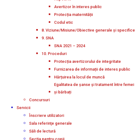
Avertizor în interes public
Protecția maternității
Codul etic
8. Viziune/Misiune/Obiective generale și specifice
9. SNA
SNA 2021 – 2024
10. Proceduri
Protecția avertizorului de integritate
Furnizarea de informații de interes public
Hărțuirea la locul de muncă
Egalitatea de șanse și tratament între femei
și bărbați
Concursuri
Servicii
Înscriere utilizatori
Sala referinţe generale
Săli de lectură
Secţia pentru copii