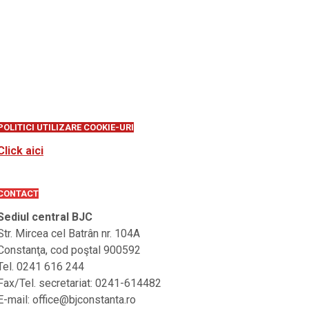
POLITICI UTILIZARE COOKIE-URI
Click aici
CONTACT
Sediul central BJC
Str. Mircea cel Batrân nr. 104A
Constanţa, cod poştal 900592
Tel. 0241 616 244
Fax/Tel. secretariat: 0241-614482
E-mail: office@bjconstanta.ro