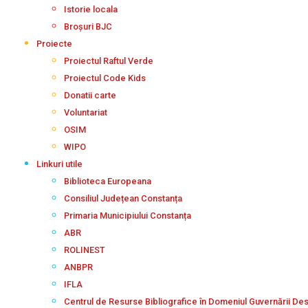
Istorie locala
Broșuri BJC
Proiecte
Proiectul Raftul Verde
Proiectul Code Kids
Donatii carte
Voluntariat
OSIM
WIPO
Linkuri utile
Biblioteca Europeana
Consiliul Județean Constanța
Primaria Municipiului Constanța
ABR
ROLINEST
ANBPR
IFLA
Centrul de Resurse Bibliografice în Domeniul Guvernării De