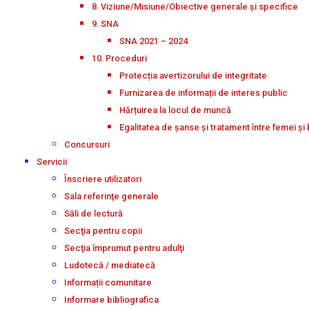
8. Viziune/Misiune/Obiective generale și specifice
9. SNA
SNA 2021 – 2024
10. Proceduri
Protecția avertizorului de integritate
Furnizarea de informații de interes public
Hărțuirea la locul de muncă
Egalitatea de șanse și tratament între femei și 
Concursuri
Servicii
Înscriere utilizatori
Sala referinţe generale
Săli de lectură
Secţia pentru copii
Secţia împrumut pentru adulţi
Ludotecă / mediatecă
Informații comunitare
Informare bibliografica