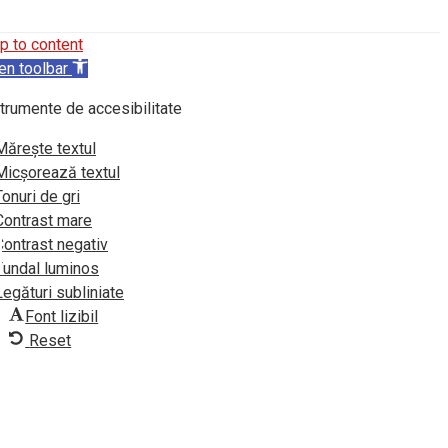
p to content
en toolbar
trumente de accesibilitate
Mărește textul
Micșorează textul
Tonuri de gri
Contrast mare
Contrast negativ
Fundal luminos
Legături subliniate
Font lizibil
Reset