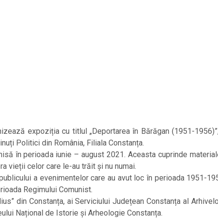
ează expoziția cu titlul „Deportarea în Bărăgan (1951-1956)”, ro
nuți Politici din România, Filiala Constanța.
eschisă în perioada iunie – august 2021. Aceasta cuprinde material
 vieții celor care le-au trăit și nu numai.
 publicului a evenimentelor care au avut loc în perioada 1951-19
Perioada Regimului Comunist.
dius” din Constanța, ai Serviciului Județean Constanța al Arhivelor
eului Național de Istorie și Arheologie Constanța.