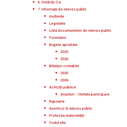
6. Hotărâri CA
7. Informații de interes public
Audiențe
Legislatie
Lista documentelor de interes public
Formulare
Bugete aprobate
2025
2026
Bilanțuri contabile
2025
2026
Achiziții publice
Anunturi – Invitatii participare
Rapoarte
Avertizor în interes public
Protecția maternității
Codul etic