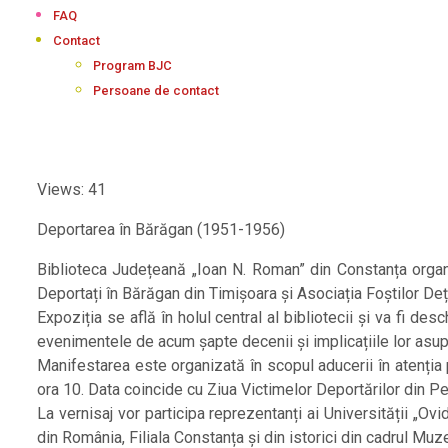
FAQ
Contact
Program BJC
Persoane de contact
Views: 41
Deportarea în Bărăgan (1951-1956)
Biblioteca Județeană „Ioan N. Roman” din Constanța organiz
Deportați în Bărăgan din Timișoara și Asociația Foștilor Deți
Expoziția se află în holul central al bibliotecii și va fi d
evenimentele de acum șapte decenii și implicațiile lor asupra
Manifestarea este organizată în scopul aducerii în atenția
ora 10. Data coincide cu Ziua Victimelor Deportărilor din 
La vernisaj vor participa reprezentanți ai Universității „Ovi
din România, Filiala Constanța și din istorici din cadrul Muz