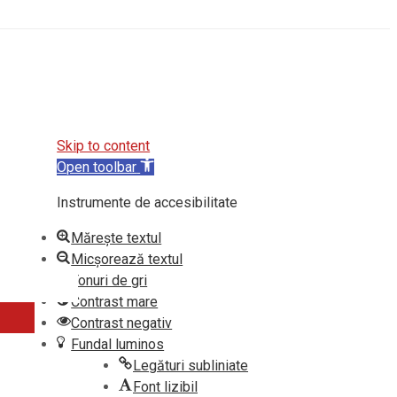
Skip to content
Open toolbar
Instrumente de accesibilitate
TANȚA
Mărește textul
Micșorează textul
Tonuri de gri
Contrast mare
Contrast negativ
Fundal luminos
Legături subliniate
Font lizibil