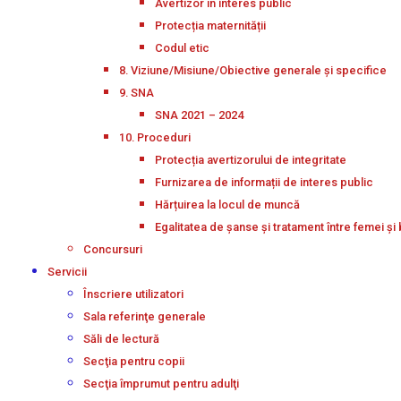
Avertizor în interes public
Protecția maternității
Codul etic
8. Viziune/Misiune/Obiective generale și specifice
9. SNA
SNA 2021 – 2024
10. Proceduri
Protecția avertizorului de integritate
Furnizarea de informații de interes public
Hărțuirea la locul de muncă
Egalitatea de șanse și tratament între femei și 
Concursuri
Servicii
Înscriere utilizatori
Sala referinţe generale
Săli de lectură
Secţia pentru copii
Secţia împrumut pentru adulţi