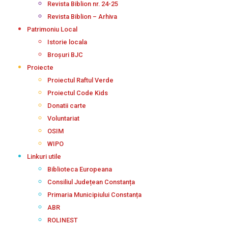
Revista Biblion nr. 24-25
Revista Biblion – Arhiva
Patrimoniu Local
Istorie locala
Broșuri BJC
Proiecte
Proiectul Raftul Verde
Proiectul Code Kids
Donatii carte
Voluntariat
OSIM
WIPO
Linkuri utile
Biblioteca Europeana
Consiliul Județean Constanța
Primaria Municipiului Constanța
ABR
ROLINEST