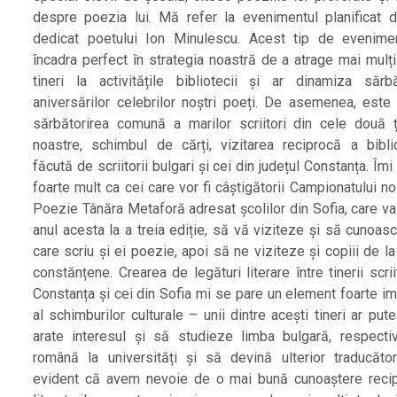
despre poezia lui. Mă refer la evenimentul planificat d
dedicat poetului Ion Minulescu. Acest tip de evenime
încadra perfect în strategia noastră de a atrage mai mulți 
tineri la activitățile bibliotecii și ar dinamiza sărbă
aniversărilor celebrilor noștri poeți. De asemenea, este 
sărbătorirea comună a marilor scriitori din cele două ț
noastre, schimbul de cărți, vizitarea reciprocă a biblio
făcută de scriitorii bulgari și cei din județul Constanța. Îm
foarte mult ca cei care vor fi câștigătorii Campionatului n
Poezie Tânăra Metaforă adresat școlilor din Sofia, care va
anul acesta la a treia ediție, să vă viziteze și să cunoas
care scriu și ei poezie, apoi să ne viziteze și copiii de la
constănțene. Crearea de legături literare între tinerii scrii
Constanța și cei din Sofia mi se pare un element foarte im
al schimburilor culturale – unii dintre acești tineri ar put
arate interesul și să studieze limba bulgară, respecti
română la universități și să devină ulterior traducător
evident că avem nevoie de o mai bună cunoaștere reci