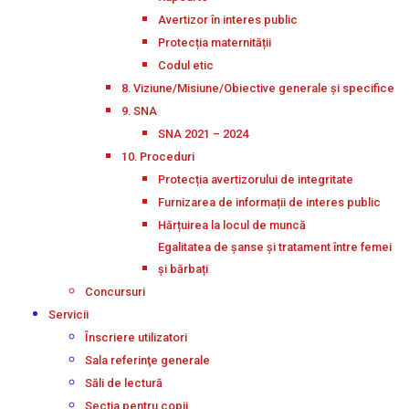
Avertizor în interes public
Protecția maternității
Codul etic
8. Viziune/Misiune/Obiective generale și specifice
9. SNA
SNA 2021 – 2024
10. Proceduri
Protecția avertizorului de integritate
Furnizarea de informații de interes public
Hărțuirea la locul de muncă
Egalitatea de șanse și tratament între femei
și bărbați
Concursuri
Servicii
Înscriere utilizatori
Sala referinţe generale
Săli de lectură
Secţia pentru copii