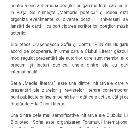
pentru a onora memoria poeților bulgari moderni care nu m
în viață. Se numește „Memorie poetică” și ideea es
organiza evenimente cu diverse ocazii – aniversari, săr
lansări de cărți – cu participarea scriitorilor, poeților, muzic
actorilor.
Biblioteca Orășenească Sofia și Centrul PEN din Bulgari
acord de cooperare, în urma căruia Clubul Literar găzdui
mod regulat prezentări ale autorilor care sunt membri ai c
precum și lecturi publice, unele dintre ele cu part
internațională.
Seria „Media literară” este una dintre inițiativele care 
prezentări ale ziarelor și revistelor literare contempora
sunt publicate online și pe hârtie – atât cele active, cât și c
dispărute – la Clubul literar.
Una dintre cele mai semnificative inițiative ale Clubului Li
Bibliotecii Sofia este organizarea Forumului Internaționa