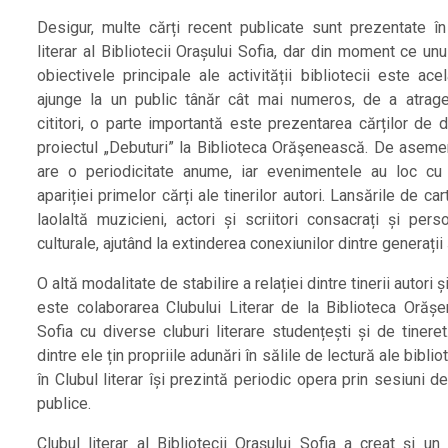
Desigur, multe cărți recent publicate sunt prezentate în
literar al Bibliotecii Orașului Sofia, dar din moment ce unu
obiectivele principale ale activității bibliotecii este ac
ajunge la un public tânăr cât mai numeros, de a atrage 
cititori, o parte importantă este prezentarea cărților de 
proiectul „Debuturi” la Biblioteca Orăşenească. De aseme
are o periodicitate anume, iar evenimentele au loc cu
apariției primelor cărți ale tinerilor autori. Lansările de ca
laolaltă muzicieni, actori și scriitori consacrați și perso
culturale, ajutând la extinderea conexiunilor dintre generații 
O altă modalitate de stabilire a relației dintre tinerii autori și 
este colaborarea Clubului Literar de la Biblioteca Orăș
Sofia cu diverse cluburi literare studențești și de tinere
dintre ele țin propriile adunări în sălile de lectură ale bibliote
în Clubul literar își prezintă periodic opera prin sesiuni de
publice.
Clubul literar al Bibliotecii Orașului Sofia a creat și un