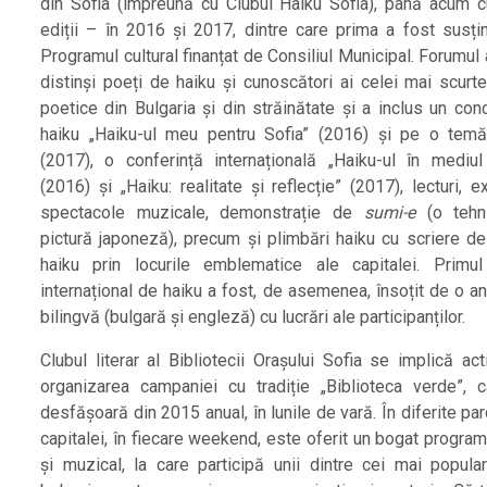
din Sofia (împreună cu Clubul Haiku Sofia), până acum 
ediții – în 2016 și 2017, dintre care prima a fost susți
Programul cultural finanțat de Consiliul Municipal. Forumul 
distinși poeți de haiku și cunoscători ai celei mai scurt
poetice din Bulgaria și din străinătate și a inclus un con
haiku „Haiku-ul meu pentru Sofia” (2016) și pe o temă
(2017), o conferință internațională „Haiku-ul în mediul
(2016) și „Haiku: realitate și reflecție” (2017), lecturi, ex
spectacole muzicale, demonstrație de
sumi-e
(o tehn
pictură japoneză), precum și plimbări haiku cu scriere de
haiku prin locurile emblematice ale capitalei. Primu
internațional de haiku a fost, de asemenea, însoțit de o a
bilingvă (bulgară și engleză) cu lucrări ale participanților.
Clubul literar al Bibliotecii Orașului Sofia se implică act
organizarea campaniei cu tradiție „Biblioteca verde”, 
desfășoară din 2015 anual, în lunile de vară. În diferite par
capitalei, în fiecare weekend, este oferit un bogat progra
și muzical, la care participă unii dintre cei mai popular