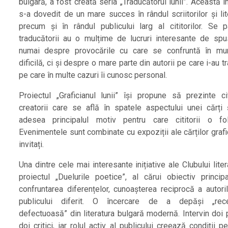
bulgară, a fost creată seria „Traducătorul lunii”. Această in
s-a dovedit de un mare succes în rândul scriitorilor și lite
precum și în rândul publicului larg al cititorilor. Se 
traducătorii au o mulțime de lucruri interesante de sp
numai despre provocările cu care se confruntă în mu
dificilă, ci și despre o mare parte din autorii pe care i-au t
pe care în multe cazuri îi cunosc personal.
Proiectul „Graficianul lunii” își propune să prezinte citi
creatorii care se află în spatele aspectului unei cărți 
adesea principalul motiv pentru care cititorii o fo
Evenimentele sunt combinate cu expoziții ale cărților grafi
invitați.
Una dintre cele mai interesante inițiative ale Clubului lite
proiectul „Duelurile poetice”, al cărui obiectiv princip
confruntarea diferențelor, cunoașterea reciprocă a autoril
publicului diferit. O încercare de a depăși „rece
defectuoasă” din literatura bulgară modernă. Intervin doi 
doi critici, iar rolul activ al publicului creează condiții p