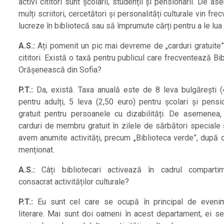
activi cititori sunt școlarii, studenții și pensionarii. De a
mulți scriitori, cercetători și personalități culturale vin fre
lucreze în bibliotecă sau să împrumute cărți pentru a le lua
A.S.:
Ați pomenit un pic mai devreme de „carduri gratuite”
cititori. Există o taxă pentru publicul care frecventează Bi
Orășenească din Sofia?
P.T.:
Da, există. Taxa anuală este de 8 leva bulgărești (
pentru adulți, 5 leva (2,50 euro) pentru școlari și pensio
gratuit pentru persoanele cu dizabilități. De asemenea,
carduri de membru gratuit în zilele de sărbători speciale 
avem anumite activități, precum „Biblioteca verde”, după
menționat.
A.S.:
Câți bibliotecari activează în cadrul compartim
consacrat activităților culturale?
P.T.:
Eu sunt cel care se ocupă în principal de eveni
literare. Mai sunt doi oameni în acest departament, ei s