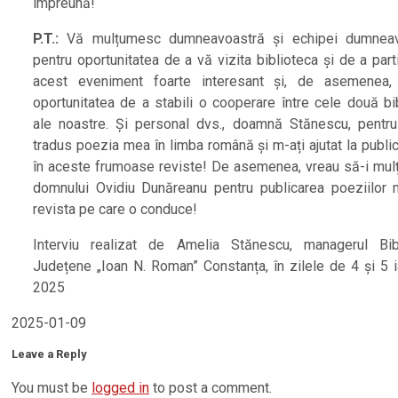
împreună!
P.T.:
Vă mulțumesc dumneavoastră și echipei dumneav
pentru oportunitatea de a vă vizita biblioteca și de a part
acest eveniment foarte interesant și, de asemenea,
oportunitatea de a stabili o cooperare între cele două bib
ale noastre. Și personal dvs., doamnă Stănescu, pentru
tradus poezia mea în limba română și m-ați ajutat la publi
în aceste frumoase reviste! De asemenea, vreau să-i mu
domnului Ovidiu Dunăreanu pentru publicarea poeziilor 
revista pe care o conduce!
Interviu realizat de Amelia Stănescu, managerul Bibl
Județene „Ioan N. Roman” Constanța, în zilele de 4 și 5 i
2025
2025-01-09
Leave a Reply
You must be
logged in
to post a comment.