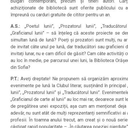
bulgari contemporani, precum și tineri autori. Cărț
achiziționate de bibliotecă sunt oferite publicului cu a
împreună cu carduri gratuite de cititor pentru un an.
A.S.:
„Poetul lunii”, „Prozatorul lunii”, „Traducătorul 
„Graficianul lunii” – să înțeleg că aceste proiecte se de
simultan lună de lună? Poeți și prozatori sunt mulți, nu ar
de invitat câte unul pe lună, dar traducători sau graficieni 
invitați lunar, nu e cam dificil de găsit? Cam câte activități c
au loc în medie, pe parcursul unei luni, la Biblioteca Oră
din Sofia?
P.T.:
Aveţi dreptate! Ne propunem să organizăm aproxima
evenimente pe lună la Clubul literar, susținând în principal
lunii”, „Prozatorul lunii” și „Traducătorul lunii”. Evenimentel
„Graficianul de carte al lunii” au loc mai rar, deoarece sunt l
de pregătirea unei expoziții, așa cum am menționat deja și
adevăr, nu sunt atât de mulți reprezentanți semnificativi ai
profesii. În toamna anului trecut, am creat și o nouă seri
câștigat rapid popularitate – „În căutarea poeziei pierdute”