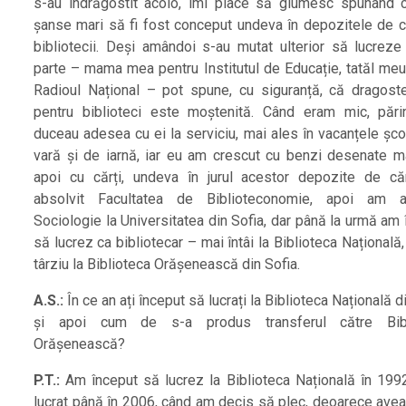
s-au îndrăgostit acolo, îmi place să glumesc spunând 
șanse mari să fi fost conceput undeva în depozitele de că
bibliotecii. Deși amândoi s-au mutat ulterior să lucreze 
parte – mama mea pentru Institutul de Educație, tatăl meu
Radioul Național – pot spune, cu siguranță, că dragos
pentru biblioteci este moștenită. Când eram mic, pări
duceau adesea cu ei la serviciu, mai ales în vacanțele șco
vară și de iarnă, iar eu am crescut cu benzi desenate mai
apoi cu cărți, undeva în jurul acestor depozite de că
absolvit Facultatea de Biblioteconomie, apoi am ab
Sociologie la Universitatea din Sofia, dar până la urmă am
să lucrez ca bibliotecar – mai întâi la Biblioteca Națională,
târziu la Biblioteca Orășenească din Sofia.
A.S.:
În ce an ați început să lucrați la Biblioteca Națională d
și apoi cum de s-a produs transferul către Bibl
Orășenească?
P.T.:
Am început să lucrez la Biblioteca Națională în 199
lucrat până în 2006, când am decis să plec, deoarece ave