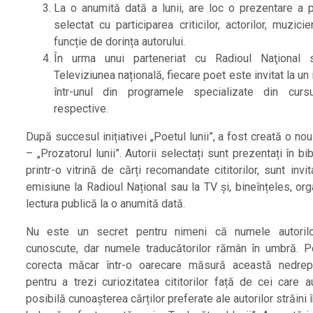
La o anumită dată a lunii, are loc o prezentare a p
selectat cu participarea criticilor, actorilor, muzicien
funcție de dorința autorului.
În urma unui parteneriat cu Radioul Naţional 
Televiziunea națională, fiecare poet este invitat la un 
într-unul din programele specializate din cursu
respective.
După succesul inițiativei „Poetul lunii”, a fost creată o no
– „Prozatorul lunii”. Autorii selectați sunt prezentați în bi
printr-o vitrină de cărți recomandate cititorilor, sunt invit
emisiune la Radioul Național sau la TV și, bineînțeles, or
lectura publică la o anumită dată.
Nu este un secret pentru nimeni că numele autorilo
cunoscute, dar numele traducătorilor rămân în umbră. P
corecta măcar într-o oarecare măsură această nedrep
pentru a trezi curiozitatea cititorilor față de cei care a
posibilă cunoașterea cărților preferate ale autorilor străini 