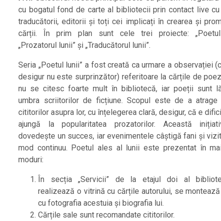
cu bogatul fond de carte al bibliotecii prin contact live cu 
traducătorii, editorii și toți cei implicați în crearea și pr
cărții. În prim plan sunt cele trei proiecte: „Poetul 
„Prozatorul lunii” și „Traducătorul lunii”.
Seria „Poetul lunii” a fost creată ca urmare a observației 
desigur nu este surprinzător) referitoare la cărțile de poe
nu se citesc foarte mult în bibliotecă, iar poeții sunt lă
umbra scriitorilor de ficțiune. Scopul este de a atrage 
cititorilor asupra lor, cu înțelegerea clară, desigur, că e dific
ajungă la popularitatea prozatorilor. Această iniția
dovedește un succes, iar evenimentele câștigă fani și vizit
mod continuu. Poetul ales al lunii este prezentat în ma
moduri:
În secția „Servicii” de la etajul doi al bibliot
realizează o vitrină cu cărțile autorului, se montează
cu fotografia acestuia și biografia lui.
Cărțile sale sunt recomandate cititorilor.