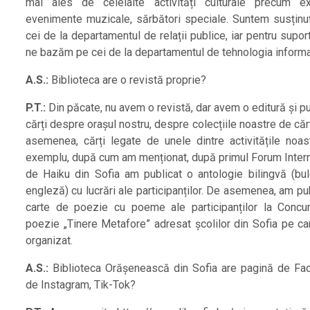
mai ales de celelalte activități culturale precum exp
evenimente muzicale, sărbători speciale. Suntem susținuț
cei de la departamentul de relații publice, iar pentru supor
ne bazăm pe cei de la departamentul de tehnologia informaț
A.S.:
Biblioteca are o revistă proprie?
P.T.:
Din păcate, nu avem o revistă, dar avem o editură și p
cărți despre orașul nostru, despre colecțiile noastre de cărț
asemenea, cărți legate de unele dintre activitățile noas
exemplu, după cum am menționat, după primul Forum Intern
de Haiku din Sofia am publicat o antologie bilingvă (bul
engleză) cu lucrări ale participanților. De asemenea, am pu
carte de poezie cu poeme ale participanților la Concu
poezie „Tinere Metafore” adresat școlilor din Sofia pe ca
organizat.
A.S.:
Biblioteca Orășenească din Sofia are pagină de Fa
de Instagram, Tik-Tok?