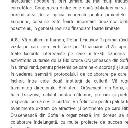
literaturilor noastre și, prin urmare, de mai mulți traduc
cercetători. Cooperarea dintre cele două biblioteci ne va 
posibilitatea de a aplica împreună pentru proiectele 
Europene, ceea ce este foarte important, deoarece bibli
noastre au, în general, resurse financiare foarte limitate.
A.S.:
Vă mulțumim frumos, Petar Tchouhov, în primul rând
vizita pe care ne-o veți face pe 10 ianuarie 2025, apoi
toate lucrurile interesante pe care ni le-ați transmis
activitățile culturale de la Biblioteca Orășenească din Sofi
în ultimul rând, pentru prietenia pe care ne-o acordați și su
în vederea semnării protocolului de colaborare pe care
încheia între cele două instituții de cultură. Vă r
transmiteți directorului Bibliotecii Orășenești din Sofia,
Iulia Tsinzova, salutul nostru călduros, precum și prețu
respectul pe care vi le purtăm. Vă felicităm pentru paleta 
evenimente extrem de atractive și pertinente pe care Bib
Orășenească din Sofia le organizează. Îmi doresc să
colaborare îndelungată, cu multe proiecte de succes re