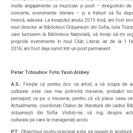
multe angajamente ca muzician și poet – înregistrări de 
concerte, evenimente literare – și a trebuit să fiu dep
muncă, adesea. La începutul anului 2015 însă, am fost invi
noul director al Bibliotecii Orășenești din Sofia, Iulia Tsin
care lucrasem la Biblioteca Națională, să încep să-mi or
propriile evenimente în noul Club Literar, iar de la 1 fe
2016, am fost deja numit într-un post permanent.
Petar Tchouhov. Foto Yasin Alsbey
A.S.:
Firește că pentru dvs. ca artist, a vă ocupa de act
culturale este cea mai potrivită meserie, probabil ni
percepeți ca pe o meserie, pentru că vă place ceea ce 
Actualmente, coordonați Clubul de literatură din cadrul Bib
orășenești din Sofia. Vorbiți-ne, vă rog, despre activ
culturale pe care le manageriați acolo.
P.T.:
Obiectivul nostru principal este să punem în legătură c