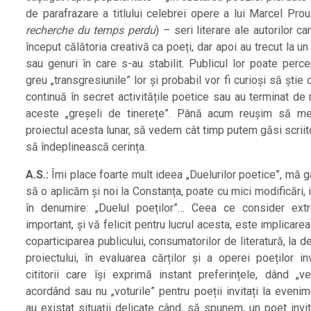
de parafrazare a titlului celebrei opere a lui Marcel Pro
recherche du temps perdu
) – seri literare ale autorilor ca
început călătoria creativă ca poeți, dar apoi au trecut la un
sau genuri în care s-au stabilit. Publicul lor poate perc
greu „transgresiunile” lor și probabil vor fi curioși să știe 
continuă în secret activitățile poetice sau au terminat de
aceste „greșeli de tinerețe”. Până acum reușim să m
proiectul acesta lunar, să vedem cât timp putem găsi scriit
să îndeplinească cerința.
A.S.:
Îmi place foarte mult ideea „Duelurilor poetice”, mă 
să o aplicăm și noi la Constanța, poate cu mici modificări, 
în denumire: „Duelul poeților”… Ceea ce consider ex
important, și vă felicit pentru lucrul acesta, este implicarea
coparticiparea publicului, consumatorilor de literatură, la d
proiectului, în evaluarea cărților și a operei poeților in
cititorii care își exprimă instant preferințele, dând „ver
acordând sau nu „voturile” pentru poeții invitați la eveni
au existat situații delicate când, să spunem, un poet invi