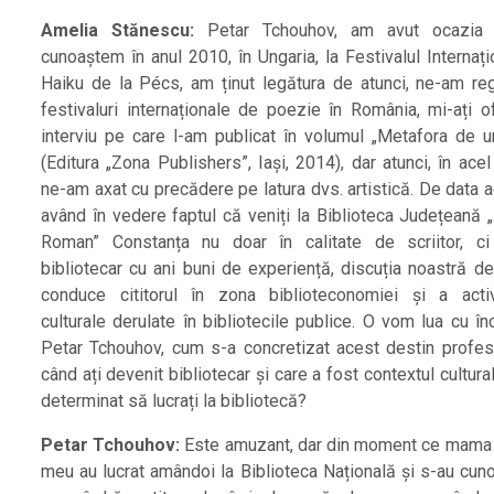
Amelia Stănescu:
Petar Tchouhov, am avut ocazia
cunoaștem în anul 2010, în Ungaria, la Festivalul Internaț
Haiku de la Pécs, am ținut legătura de atunci, ne-am reg
festivaluri internaționale de poezie în România, mi-ați of
interviu pe care l-am publicat în volumul „Metafora de u
(Editura „Zona Publishers”, Iași, 2014), dar atunci, în acel
ne-am axat cu precădere pe latura dvs. artistică. De data 
având în vedere faptul că veniți la Biblioteca Județeană „
Roman” Constanța nu doar în calitate de scriitor, c
bibliotecar cu ani buni de experiență, discuția noastră de
conduce cititorul în zona biblioteconomiei și a activi
culturale derulate în bibliotecile publice. O vom lua cu în
Petar Tchouhov, cum s-a concretizat acest destin profes
când ați devenit bibliotecar și care a fost contextul cultura
determinat să lucrați la bibliotecă?
Petar Tchouhov:
Este amuzant, dar din moment ce mama ș
meu au lucrat amândoi la Biblioteca Națională și s-au cuno