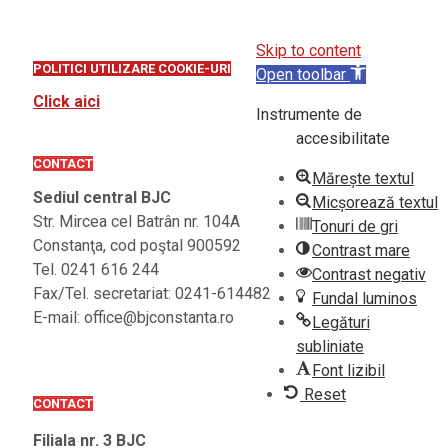
Skip to content
POLITICI UTILIZARE COOKIE-URI
Open toolbar
Click aici
Instrumente de
accesibilitate
CONTACT
Mărește textul
Sediul central BJC
Micșorează textul
Str. Mircea cel Batrân nr. 104A
Tonuri de gri
Constanţa, cod poştal 900592
Contrast mare
Tel. 0241 616 244
Contrast negativ
Fax/Tel. secretariat: 0241-614482
Fundal luminos
E-mail: office@bjconstanta.ro
Legături
subliniate
Font lizibil
Reset
CONTACT
Filiala nr. 3 BJC