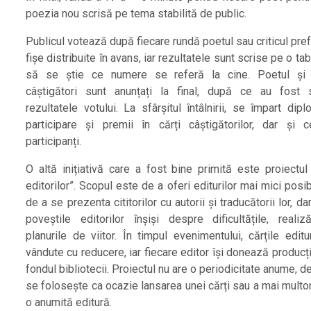
poezia nou scrisă pe tema stabilită de public.
Publicul votează după fiecare rundă poetul sau criticul pre
fișe distribuite în avans, iar rezultatele sunt scrise pe o tab
să se știe ce numere se referă la cine. Poetul și c
câștigători sunt anunțați la final, după ce au fost 
rezultatele votului. La sfârșitul întâlnirii, se împart di
participare și premii în cărți câștigătorilor, dar și cel
participanți.
O altă inițiativă care a fost bine primită este proiectul 
editorilor”. Scopul este de a oferi editurilor mai mici posib
de a se prezenta cititorilor cu autorii și traducătorii lor, dar
poveștile editorilor înșiși despre dificultățile, realiză
planurile de viitor. În timpul evenimentului, cărțile editu
vândute cu reducere, iar fiecare editor își donează producț
fondul bibliotecii. Proiectul nu are o periodicitate anume, d
se folosește ca ocazie lansarea unei cărți sau a mai multo
o anumită editură.