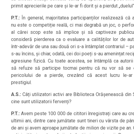
primit aprecierile pe care și le-ar fi dorit și a pierdut „duelul
P.T.:
În general, majoritatea participanților realizează că 
nu este o competiție reală, ci mai degrabă un joc, o perfo
al cărei scop este să implice și să captiveze publicu
consideră pierderea ca o evaluare a calităților lor de aut
într-adevăr de una sau două ori s-a întâmplat contrariul – p
s-au încins, și chiar, odată, cei doi poeți s-au amenințat rec
agresiune fizică. Cu toate acestea, se întâmplă ca autorii 
să refuze să participe tocmai pentru că nu vor să se
pericolului de a pierde, crezând că acest lucru le-ar
prestigiul.
A.S.:
Câți utilizatori activi are Biblioteca Orășenească din 
cine sunt utilizatorii fervenți?
P.T.:
Avem peste 100 000 de cititori înregistrați care au cr
ultimii ani, dintre care jumătate sunt tineri cu vârsta de pâ
de ani și avem aproape jumătate de milion de vizite pe an.