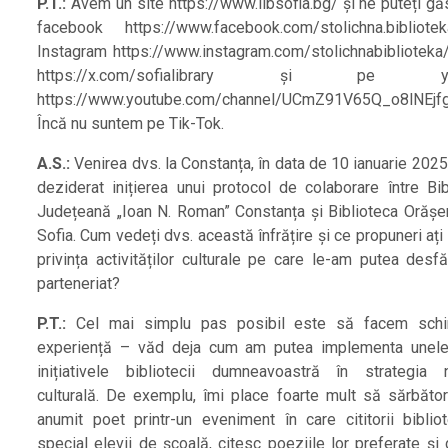
P.T.:
Avem un site https://www.libsofia.bg/ și ne puteți găs
facebook https://www.facebook.com/stolichna.bibliot
Instagram https://www.instagram.com/stolichnabiblioteka/
https://x.com/sofialibrary și pe yo
https://www.youtube.com/channel/UCmZ91V65Q_o8lNEjf
Încă nu suntem pe Tik-Tok.
A.S.:
Venirea dvs. la Constanța, în data de 10 ianuarie 2025
deziderat inițierea unui protocol de colaborare între Bib
Județeană „Ioan N. Roman” Constanța și Biblioteca Orăș
Sofia. Cum vedeți dvs. această înfrățire și ce propuneri ați
privința activităților culturale pe care le-am putea desfă
parteneriat?
P.T.:
Cel mai simplu pas posibil este să facem sch
experiență – văd deja cum am putea implementa unele
inițiativele bibliotecii dumneavoastră în strategia 
culturală. De exemplu, îmi place foarte mult să sărbăto
anumit poet printr-un eveniment în care cititorii bibliote
special elevii de școală, citesc poeziile lor preferate și