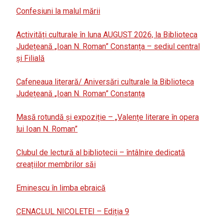
Confesiuni la malul mării
Activități culturale în luna AUGUST 2026, la Biblioteca
Județeană „Ioan N. Roman” Constanța – sediul central
și Filială
Cafeneaua literară/ Aniversări culturale la Biblioteca
Județeană „Ioan N. Roman” Constanța
Masă rotundă și expoziție – „Valențe literare în opera
lui Ioan N. Roman”
Clubul de lectură al bibliotecii – întâlnire dedicată
creațiilor membrilor săi
Eminescu în limba ebraică
CENACLUL NICOLETEI – Ediția 9