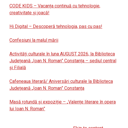
CODE KIDS – Vacanța continuă cu tehnologie,
creativitate și joacă!
Hi Digital – Descoperă tehnologia, pas cu pas!
Confesiuni la malul mării
Activități culturale în luna AUGUST 2026, la Biblioteca
Județeană „Ioan N. Roman” Constanța – sediul central
și Filială
Cafeneaua literară/ Aniversări culturale la Biblioteca
Județeană „Ioan N. Roman” Constanța
Masă rotundă și expoziție – „Valențe literare în opera
lui Ioan N. Roman”