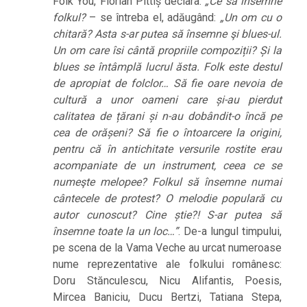
Folk You, Florian Pittiș declara:
„Ce să însemne
folkul?
– se întreba el, adăugând:
„Un om cu o
chitară? Asta s-ar putea să însemne şi blues-ul.
Un om care îsi cântă propriile compoziții? Și la
blues se întâmplă lucrul ăsta. Folk este destul
de apropiat de folclor… Să fie oare nevoia de
cultură a unor oameni care și-au pierdut
calitatea de țărani și n-au dobândit-o încă pe
cea de orășeni? Să fie o întoarcere la origini,
pentru că în antichitate versurile rostite erau
acompaniate de un instrument, ceea ce se
numeşte melopee? Folkul să însemne numai
cântecele de protest? O melodie populară cu
autor cunoscut? Cine știe?! S-ar putea să
însemne toate la un loc…”
. De-a lungul timpului,
pe scena de la Vama Veche au urcat numeroase
nume reprezentative ale folkului românesc:
Doru Stănculescu, Nicu Alifantis, Poesis,
Mircea Baniciu, Ducu Bertzi, Tatiana Stepa,