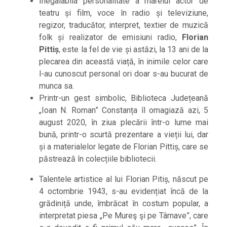
Inegalabila personalitate a marelui actor de
teatru și film, voce în radio și televiziune,
regizor, traducător, interpret, textier de muzică
folk și realizator de emisiuni radio,
Florian
Pittiș
, este la fel de vie și astăzi, la 13 ani de la
plecarea din această viață, în inimile celor care
l-au cunoscut personal ori doar s-au bucurat de
munca sa.
Printr-un gest simbolic, Biblioteca Județeană
„Ioan N. Roman” Constanța îl omagiază azi, 5
august 2020, în ziua plecării într-o lume mai
bună, printr-o scurtă prezentare a vieții lui, dar
și a materialelor legate de Florian Pittiș, care se
păstrează în colecțiile bibliotecii.
Talentele artistice al lui Florian Pitiș, născut pe
4 octombrie 1943, s-au evidențiat încă de la
grădiniță unde, îmbrăcat în costum popular, a
interpretat piesa „Pe Mureş şi pe Târnave”, care