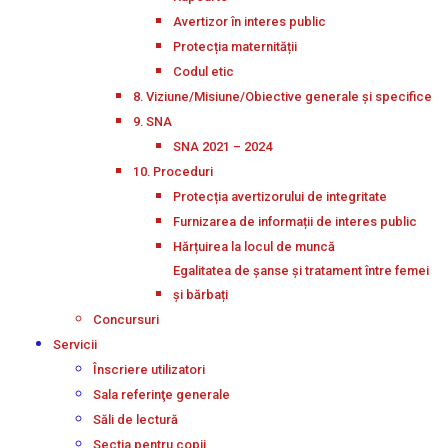
Avertizor în interes public
Protecția maternității
Codul etic
8. Viziune/Misiune/Obiective generale și specifice
9. SNA
SNA 2021 – 2024
10. Proceduri
Protecția avertizorului de integritate
Furnizarea de informații de interes public
Hărțuirea la locul de muncă
Egalitatea de șanse și tratament între femei
și bărbați
Concursuri
Servicii
Înscriere utilizatori
Sala referinţe generale
Săli de lectură
Secţia pentru copii