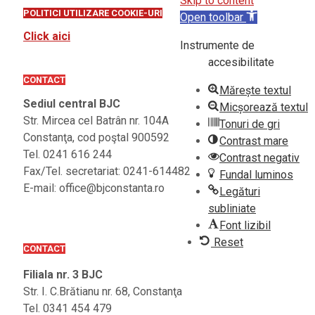
Skip to content
POLITICI UTILIZARE COOKIE-URI
Open toolbar
Click aici
Instrumente de
accesibilitate
CONTACT
Mărește textul
Sediul central BJC
Micșorează textul
Str. Mircea cel Batrân nr. 104A
Tonuri de gri
Constanţa, cod poştal 900592
Contrast mare
Tel. 0241 616 244
Contrast negativ
Fax/Tel. secretariat: 0241-614482
Fundal luminos
E-mail: office@bjconstanta.ro
Legături
subliniate
Font lizibil
Reset
CONTACT
Filiala nr. 3 BJC
Str. I. C.Brătianu nr. 68, Constanţa
Tel. 0341 454 479