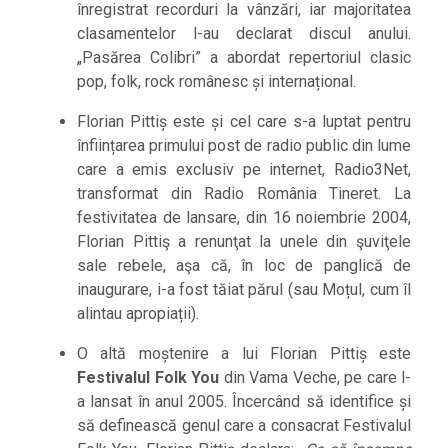
înregistrat recorduri la vânzări, iar majoritatea
clasamentelor l-au declarat discul anului.
„Pasărea Colibri” a abordat repertoriul clasic
pop, folk, rock românesc și internațional.
Florian Pittiș este și cel care s-a luptat pentru
înființarea primului post de radio public din lume
care a emis exclusiv pe internet, Radio3Net,
transformat din Radio România Tineret. La
festivitatea de lansare, din 16 noiembrie 2004,
Florian Pittiş a renunţat la unele din şuviţele
sale rebele, aşa că, în loc de panglică de
inaugurare, i-a fost tăiat părul (sau Moțul, cum îl
alintau apropiații).
O altă moștenire a lui Florian Pittiș este
Festivalul Folk You
din Vama Veche, pe care l-
a lansat în anul 2005. Încercând să identifice și
să definească genul care a consacrat Festivalul