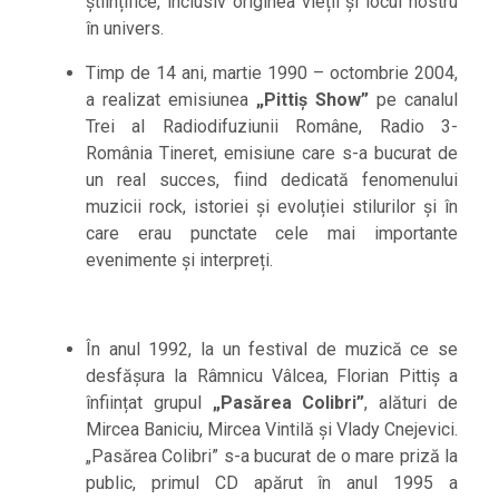
științifice, inclusiv originea vieții și locul nostru
în univers.
Timp de 14 ani, martie 1990 – octombrie 2004,
a realizat emisiunea
„Pittiș Show”
pe canalul
Trei al Radiodifuziunii Române, Radio 3-
România Tineret, emisiune care s-a bucurat de
un real succes, fiind dedicată fenomenului
muzicii rock, istoriei și evoluției stilurilor și în
care erau punctate cele mai importante
evenimente și interpreți.
În anul 1992, la un festival de muzică ce se
desfășura la Râmnicu Vâlcea, Florian Pittiș a
înființat grupul
„Pasărea Colibri”
, alături de
Mircea Baniciu, Mircea Vintilă și Vlady Cnejevici.
„Pasărea Colibri” s-a bucurat de o mare priză la
public, primul CD apărut în anul 1995 a