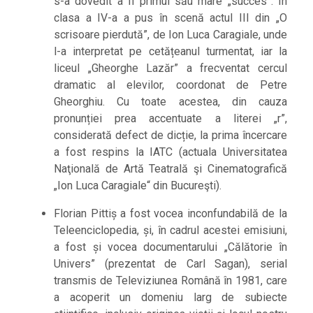
s-a dovedit a fi primul său mare „succes”. În
clasa a IV-a a pus în scenă actul III din „O
scrisoare pierdută”, de Ion Luca Caragiale, unde
l-a interpretat pe cetățeanul turmentat, iar la
liceul „Gheorghe Lazăr” a frecventat cercul
dramatic al elevilor, coordonat de Petre
Gheorghiu. Cu toate acestea, din cauza
pronunției prea accentuate a literei „r”,
considerată defect de dicție, la prima încercare
a fost respins la IATC (actuala Universitatea
Naţională de Artă Teatrală şi Cinematografică
„Ion Luca Caragiale“ din Bucureşti).
Florian Pittiș a fost vocea inconfundabilă de la
Teleenciclopedia, și, în cadrul acestei emisiuni,
a fost și vocea documentarului „Călătorie în
Univers” (prezentat de Carl Sagan), serial
transmis de Televiziunea Română în 1981, care
a acoperit un domeniu larg de subiecte