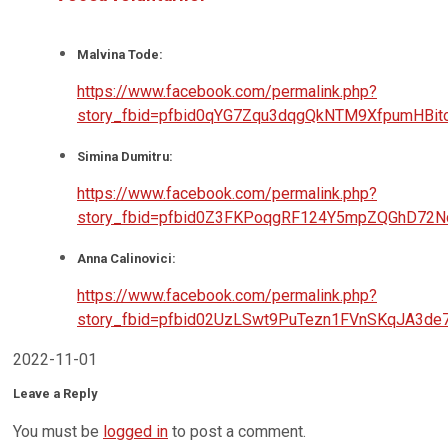
Malvina Tode:
https://www.facebook.com/permalink.php?
story_fbid=pfbid0qYG7Zqu3dqgQkNTM9XfpumHBi
Simina Dumitru:
https://www.facebook.com/permalink.php?
story_fbid=pfbid0Z3FKPoqgRF124Y5mpZQGhD72N
Anna Calinovici:
https://www.facebook.com/permalink.php?
story_fbid=pfbid02UzLSwt9PuTezn1FVnSKqJA3d
2022-11-01
Leave a Reply
You must be
logged in
to post a comment.