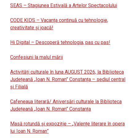
SEAS – Stagiunea Estivală a Artelor Spectacolului
CODE KIDS – Vacanța continuă cu tehnologie,
creativitate și joacă!
Hi Digital – Descoperă tehnologia, pas cu pas!
Confesiuni la malul mării
Activități culturale în luna AUGUST 2026, la Biblioteca
Județeană „Ioan N. Roman” Constanța – sediul central
și Filială
Cafeneaua literară/ Aniversări culturale la Biblioteca
Județeană „Ioan N. Roman” Constanța
Masă rotundă și expoziție – „Valențe literare în opera
lui Ioan N. Roman”