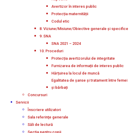
Avertizor în interes public
Protecția maternității
Codul etic
8. Viziune/Misiune/Obiective generale și specifice
9. SNA
SNA 2021 – 2024
10. Proceduri
Protecția avertizorului de integritate
Furnizarea de informații de interes public
Hărțuirea la locul de muncă
Egalitatea de șanse și tratament între femei
și bărbați
Concursuri
Servicii
Înscriere utilizatori
Sala referinţe generale
Săli de lectură
Secţia pentru copii