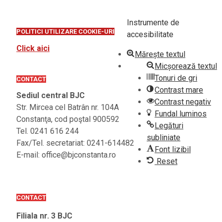
Instrumente de
POLITICI UTILIZARE COOKIE-URI
accesibilitate
Click aici
Mărește textul
Micșorează textul
Tonuri de gri
CONTACT
Contrast mare
Sediul central BJC
Contrast negativ
Str. Mircea cel Batrân nr. 104A
Fundal luminos
Constanţa, cod poştal 900592
Legături
Tel. 0241 616 244
subliniate
Fax/Tel. secretariat: 0241-614482
Font lizibil
E-mail: office@bjconstanta.ro
Reset
CONTACT
Filiala nr. 3 BJC