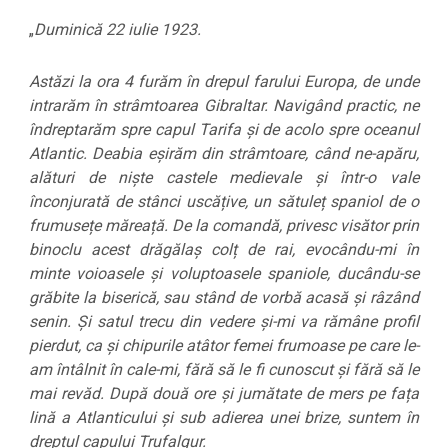
„
Duminică 22 iulie 1923.
Astăzi la ora 4 furăm în drepul farului Europa, de unde
intrarăm în strâmtoarea Gibraltar. Navigând practic, ne
îndreptarăm spre capul Tarifa și de acolo spre oceanul
Atlantic. Deabia eșirăm din strâmtoare, când ne-apăru,
alături de niște castele medievale și într-o vale
înconjurată de stânci uscățive, un sătuleț spaniol de o
frumusețe măreață. De la comandă, privesc visător prin
binoclu acest drăgălaș colț de rai, evocându-mi în
minte voioasele și voluptoasele spaniole, ducându-se
grăbite la biserică, sau stând de vorbă acasă și râzând
senin. Și satul trecu din vedere și-mi va rămâne profil
pierdut, ca și chipurile atâtor femei frumoase pe care le-
am întâlnit în cale-mi, fără să le fi cunoscut și fără să le
mai revăd. După două ore și jumătate de mers pe fața
lină a Atlanticului și sub adierea unei brize, suntem în
dreptul capului Trufalgur.