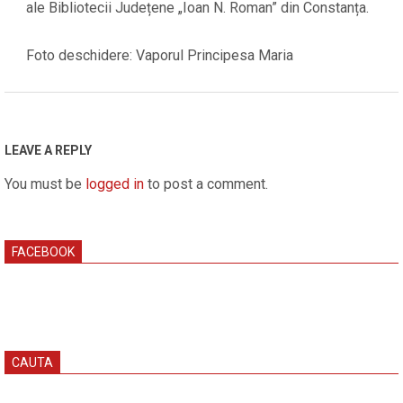
ale Bibliotecii Județene „Ioan N. Roman” din Constanța.
Foto deschidere: Vaporul Principesa Maria
2019-
06-
28
LEAVE A REPLY
You must be
logged in
to post a comment.
FACEBOOK
CAUTA