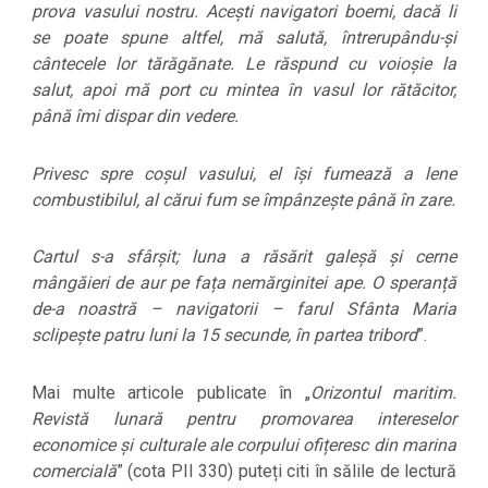
prova vasului nostru. Acești navigatori boemi, dacă li
se poate spune altfel, mă salută, întrerupându-și
cântecele lor tărăgănate. Le răspund cu voioșie la
salut, apoi mă port cu mintea în vasul lor rătăcitor,
până îmi dispar din vedere.
Privesc spre coșul vasului, el își fumează a lene
combustibilul, al cărui fum se împânzește până în zare.
Cartul s-a sfârșit; luna a răsărit galeșă și cerne
mângăieri de aur pe fața nemărginitei ape. O speranță
de-a noastră – navigatorii – farul Sfânta Maria
sclipește patru luni la 15 secunde, în partea tribord
”.
Mai multe articole publicate în „
Orizontul maritim.
Revistă lunară pentru promovarea intereselor
economice și culturale ale corpului ofițeresc din marina
comercială
” (cota PII 330) puteți citi în sălile de lectură