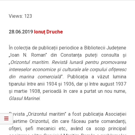
Views: 123
28.06.2019
Ionuț Druche
În colecția de publicații periodice a Bibliotecii Județene
„Ioan N. Roman” din Constanța puteți consulta și
„
Orizontul maritim. Revistă lunară pentru promovarea
intereselor economice și culturale ale corpului ofițeresc
din marina comercială
”. Publicația a văzut lumina
tiparului între anii 1934 și 1936, dar și între august 1937
și martie 1938, perioadă în care a purtat un nou nume,
Glasul Marinei
.
Revista „Orizontul maritim” a fost publicația Asociației
Mairtime Orizontul, din care făceau parte comandanți,
ofițeri, șefi mecanici etc., având ca scop principal