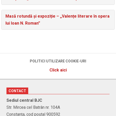
Masă rotundă și expoziție – „Valențe literare în opera
lui Ioan N. Roman”
POLITICI UTILIZARE COOKIE-URI
Click aici
CONTACT
Sediul central BJC
Str. Mircea cel Batrân nr. 104A
Constanţa, cod poştal 900592