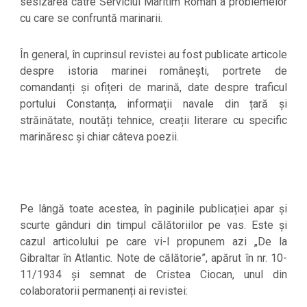
sesizarea către Serviciul Maritim Român a problemelor
cu care se confruntă marinarii.
În general, în cuprinsul revistei au fost publicate articole
despre istoria marinei românești, portrete de
comandanți și ofițeri de marină, date despre traficul
portului Constanța, informații navale din țară și
străinătate, noutăți tehnice, creații literare cu specific
marinăresc și chiar câteva poezii.
Pe lângă toate acestea, în paginile publicației apar și
scurte gânduri din timpul călătoriilor pe vas. Este și
cazul articolului pe care vi-l propunem azi „De la
Gibraltar în Atlantic. Note de călătorie”, apărut în nr. 10-
11/1934 și semnat de Cristea Ciocan, unul din
colaboratorii permanenți ai revistei: