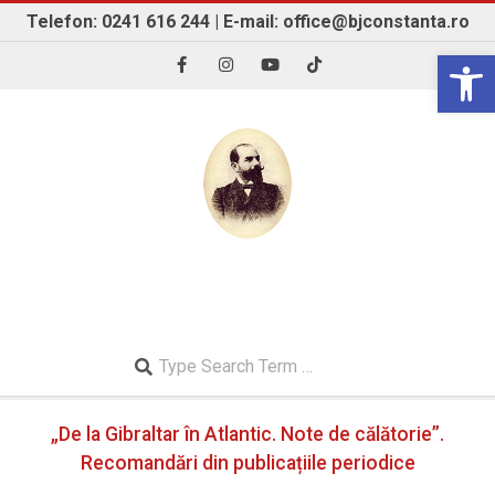
Skip
Telefon: 0241 616 244 | E-mail: office@bjconstanta.ro
to
Open 
content
BIBLIOTECA JUDEȚEANĂ "IOAN N. ROMAN"
CONSTANȚA
Search
Secondary
„De la Gibraltar în Atlantic. Note de călătorie”.
Navigation
Menu
Recomandări din publicațiile periodice