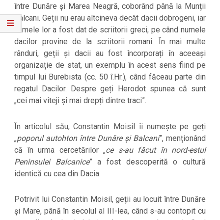
între Dunăre și Marea Neagră, coborând până la Munții
Balcani. Geții nu erau altcineva decât dacii dobrogeni, iar
numele lor a fost dat de scriitorii greci, pe când numele
dacilor provine de la scriitorii romani. În mai multe
rânduri, geții și dacii au fost încorporați în aceeași
organizație de stat, un exemplu în acest sens fiind pe
timpul lui Burebista (cc. 50 î.Hr.), când făceau parte din
regatul Dacilor. Despre geți Herodot spunea că sunt
„cei mai viteji și mai drepți dintre traci”.
În articolul său, Constantin Moisil îi numește pe geți
„
poporul autohton între Dunăre și Balcani
”, menționând
că în urma cercetărilor „
ce s-au făcut în nord-estul
Peninsulei Balcanice
” a fost descoperită o cultură
identică cu cea din Dacia.
Potrivit lui Constantin Moisil, geții au locuit între Dunăre
și Mare, până în secolul al III-lea, când s-au contopit cu