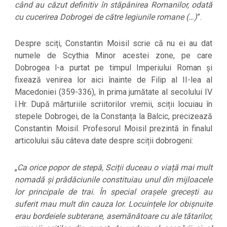
când au căzut definitiv în stăpânirea Romanilor, odată
cu cucerirea Dobrogei de către legiunile romane (…)
”.
Despre sciți, Constantin Moisil scrie că nu ei au dat
numele de Scythia Minor acestei zone, pe care
Dobrogea l-a purtat pe timpul Imperiului Roman și
fixează venirea lor aici înainte de Filip al II-lea al
Macedoniei (359-336), în prima jumătate al secolului IV
î.Hr. După mărturiile scriitorilor vremii, sciții locuiau în
stepele Dobrogei, de la Constanța la Balcic, precizează
Constantin Moisil. Profesorul Moisil prezintă în finalul
articolului său câteva date despre sciții dobrogeni:
„
Ca orice popor de stepă, Sciții duceau o viață mai mult
nomadă și prădăciunile constituiau unul din mijloacele
lor principale de trai. În special orașele grecești au
suferit mau mult din cauza lor. Locuințele lor obișnuite
erau bordeiele subterane, asemănătoare cu ale tătarilor,