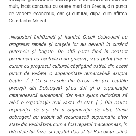
mult, încât concurau cu orașe mari din Grecia, din punct
de vedere economic, dar și cultural, după cum afirmă
Constantin Moisil:
„
Negustori îndrăzneți și harnici, Grecii dobrogeni au
progresat repede și orașele lor au devenit în curând
puterncie și bogate. De altă parte fiind în contact
permanent cu centrele mari grecești, s-au putut ține în
curent cu progresul cultural, câștigând astfel, din acest
punct de vedere, o superioritate remarcabilă asupra
Geților. (…) Ca și orașele din Grecia ele (n.r. cetățile
grecești din Dobrogea) și-au dat și o organizație
cetățenească superioară, dar n-au ajuns niciodată să
aibă o organizație mai vastă de stat. (…) Din cauza
neputinței de a-și da o organizație de stat, Grecii
dobrogeni au trebuit să recunoască supremația altor
state din vecinătate, cum a fost regatul macedonean, în
diferitele lui faze, și regatul dac al lui Burebista, până