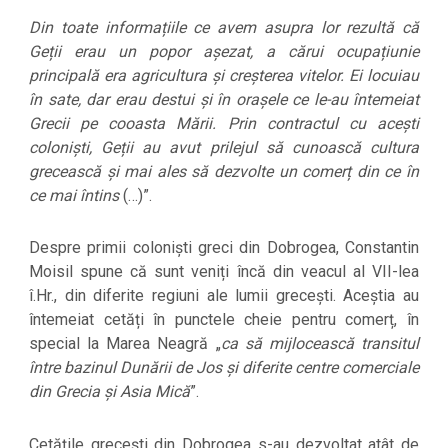
Din toate informațiile ce avem asupra lor rezultă că
Geții erau un popor așezat, a cărui ocupațiunie
principală era agricultura și creșterea vitelor. Ei locuiau
în sate, dar erau destui și în orașele ce le-au întemeiat
Grecii pe cooasta Mării. Prin contractul cu acești
coloniști, Geții au avut prilejul să cunoască cultura
grecească și mai ales să dezvolte un comerț din ce în
ce mai întins
(…)”.
Despre primii coloniști greci din Dobrogea, Constantin
Moisil spune că sunt veniți încă din veacul al VII-lea
î.Hr., din diferite regiuni ale lumii grecești. Aceștia au
întemeiat cetăți în punctele cheie pentru comerț, în
special la Marea Neagră „
ca să mijlocească transitul
între bazinul Dunării de Jos și diferite centre comerciale
din Grecia și Asia Mică
”.
Cetățile grecești din Dobrogea s-au dezvoltat atât de