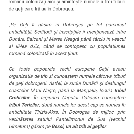
romanii colonizați aici și amintește numele a trei triburi
de geți care trăiau în Dobrogea:
„
Pe Geți îi găsim în Dobrogea pe tot parcursul
antichității. Scriitorii și inscripțiile îi menționează între
Dunăre, Balcani și Marea Neagră până tărziu în veacul
al III-lea d.Cr., când se contopesc cu populațiunea
romană colonizată în acest ținut.
Ca toate popoarele vechi europene Geții aveau
organizația de trib și cunoaștem numele câtorva triburi
de geți dobrogeni. Astfel, la sudul Dunării și dealungul
coastelor Mării Negre, până la Mangalia, locuia
tribul
Crobizilor
. În regiunea Capului Caliacra cunoaștem
tribul Terizilor
; după numele lor acest cap se numea în
antichitate Tirizis-Akra. În Dobrogea de mijloc, prin
vecinătatea satului Pantelimonul de Sus (vechiul
Ulmetum) găsim pe
Bessi, un alt trib al geților
.