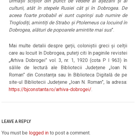
urmașii sciților din punct de vedere al așezării și al
culturii, atât în stepele Rusiei cât și în Dobrogea. De
aceea foarte probabil ei sunt cuprinși sub numire de
Troglodiți, amintiți de Strabo și Ptolemeus ca locuind în
Dobrogea, alături de popoarele amintite mai sus
”.
Mai multe detalii despre geții, coloniștii greci și celții
care au locuit în Dobrogea, puteți citi în paginile revistei
„Arhiva Dobrogei” vol. 3, nr. 1, 1920 (cota P I 963) în
sălile de lectură ale Bibliotecii Județene „Ioan N.
Roman” din Constanța sau în Biblioteca Digitală de pe
site-ul Bibliotecii Județene „Ioan N. Roman”, la adresa:
https://bjconstanta.ro/arhiva-dobrogei/
.
2020-
02-
07
LEAVE A REPLY
You must be
logged in
to post a comment.