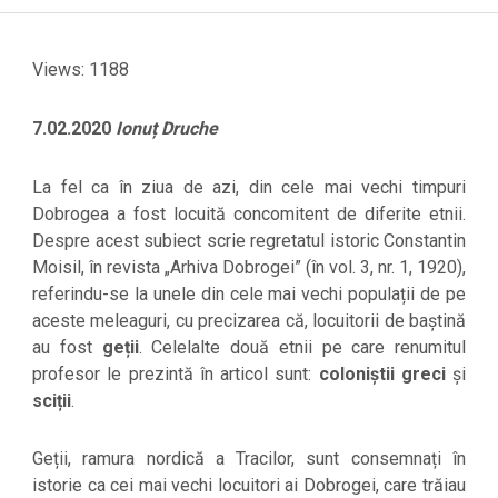
Menu
Views: 1188
7.02.2020
Ionuț Druche
La fel ca în ziua de azi, din cele mai vechi timpuri
Dobrogea a fost locuită concomitent de diferite etnii.
Despre acest subiect scrie regretatul istoric Constantin
Moisil, în revista „Arhiva Dobrogei” (în vol. 3, nr. 1, 1920),
referindu-se la unele din cele mai vechi populații de pe
aceste meleaguri, cu precizarea că, locuitorii de baștină
au fost
geții
. Celelalte două etnii pe care renumitul
profesor le prezintă în articol sunt:
coloniștii greci
și
sciții
.
Geții, ramura nordică a Tracilor, sunt consemnați în
istorie ca cei mai vechi locuitori ai Dobrogei, care trăiau