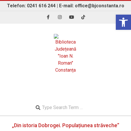
Skip
Telefon: 0241 616 244 | E-mail: office@bjconstanta.ro
to
Open 
content
BIBLIOTECA JUDEȚEANĂ "IOAN N. ROMAN"
CONSTANȚA
Search
Secondary
„Din istoria Dobrogei. Populațiunea străveche”
Navigation