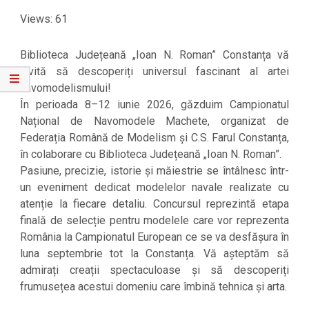
Views: 61
Biblioteca Județeană „Ioan N. Roman” Constanța vă
invită să descoperiți universul fascinant al artei
navomodelismului!
În perioada 8–12 iunie 2026, găzduim Campionatul
Național de Navomodele Machete, organizat de
Federația Română de Modelism și C.S. Farul Constanța,
în colaborare cu Biblioteca Județeană „Ioan N. Roman”.
Pasiune, precizie, istorie și măiestrie se întâlnesc într-
un eveniment dedicat modelelor navale realizate cu
atenție la fiecare detaliu. Concursul reprezintă etapa
finală de selecție pentru modelele care vor reprezenta
România la Campionatul European ce se va desfășura în
luna septembrie tot la Constanța. Vă așteptăm să
admirați creații spectaculoase și să descoperiți
frumusețea acestui domeniu care îmbină tehnica și arta.