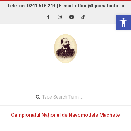
Skip
Telefon: 0241 616 244 | E-mail: office@bjconstanta.ro
to
Open 
content
BIBLIOTECA JUDEȚEANĂ "IOAN N. ROMAN"
CONSTANȚA
Search
Secondary
Campionatul Național de Navomodele Machete
Navigation
Menu