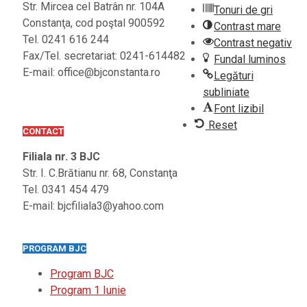
Str. Mircea cel Batrân nr. 104A
Tonuri de gri
Constanţa, cod poştal 900592
Contrast mare
Tel. 0241 616 244
Contrast negativ
Fax/Tel. secretariat: 0241-614482
Fundal luminos
E-mail: office@bjconstanta.ro
Legături
subliniate
Font lizibil
Reset
CONTACT
Filiala nr. 3 BJC
Str. I. C.Brătianu nr. 68, Constanţa
Tel. 0341 454 479
E-mail: bjcfiliala3@yahoo.com
PROGRAM BJC
Program BJC
Program 1 Iunie