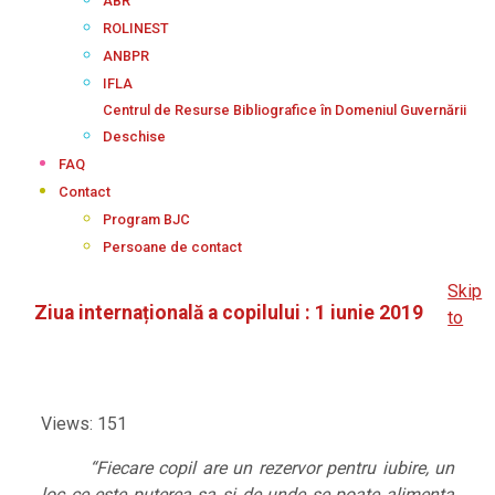
ABR
ROLINEST
ANBPR
IFLA
Centrul de Resurse Bibliografice în Domeniul Guvernării
Deschise
FAQ
Contact
Program BJC
Persoane de contact
Skip
Ziua internațională a copilului : 1 iunie 2019
to
Views: 151
“Fiecare copil are un rezervor pentru iubire, un
loc ce este puterea sa și
de unde se poate alimenta