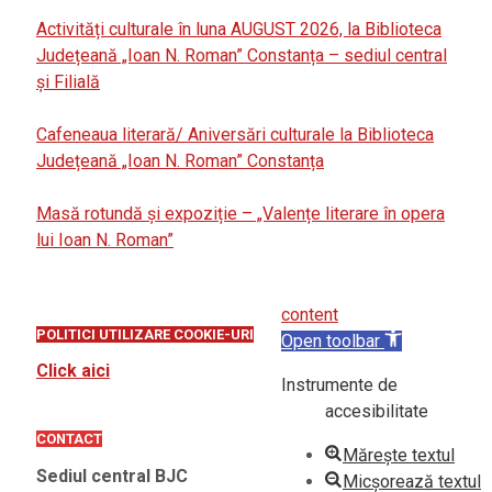
Activități culturale în luna AUGUST 2026, la Biblioteca
Județeană „Ioan N. Roman” Constanța – sediul central
și Filială
Cafeneaua literară/ Aniversări culturale la Biblioteca
Județeană „Ioan N. Roman” Constanța
Masă rotundă și expoziție – „Valențe literare în opera
lui Ioan N. Roman”
content
POLITICI UTILIZARE COOKIE-URI
Open toolbar
Click aici
Instrumente de
accesibilitate
CONTACT
Mărește textul
Sediul central BJC
Micșorează textul