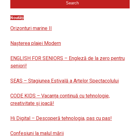
Noutăți
Orizonturi marine II
Nașterea plajei Modern
ENGLISH FOR SENIORS – Engleză de la zero pentru
seniori!
SEAS – Stagiunea Estivală a Artelor Spectacolului
CODE KIDS – Vacanța continuă cu tehnologie,
creativitate și joacă!
Hi Digital – Descoperă tehnologia, pas cu pas!
Confesiuni la malul mării