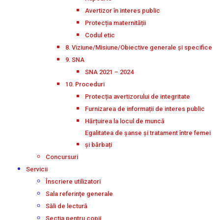
Avertizor în interes public
Protecția maternității
Codul etic
8. Viziune/Misiune/Obiective generale și specifice
9. SNA
SNA 2021 – 2024
10. Proceduri
Protecția avertizorului de integritate
Furnizarea de informații de interes public
Hărțuirea la locul de muncă
Egalitatea de șanse și tratament între femei
și bărbați
Concursuri
Servicii
Înscriere utilizatori
Sala referinţe generale
Săli de lectură
Secţia pentru copii