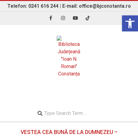
Skip
Telefon: 0241 616 244 | E-mail: office@bjconstanta.ro
to
Open 
content
BIBLIOTECA JUDEȚEANĂ "IOAN N. ROMAN"
CONSTANȚA
Search
Secondary
VESTEA CEA BUNĂ DE LA DUMNEZEU –
Navigation