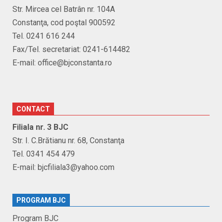
Str. Mircea cel Batrân nr. 104A
Constanţa, cod poştal 900592
Tel. 0241 616 244
Fax/Tel. secretariat: 0241-614482
E-mail: office@bjconstanta.ro
CONTACT
Filiala nr. 3 BJC
Str. I. C.Brătianu nr. 68, Constanţa
Tel. 0341 454 479
E-mail: bjcfiliala3@yahoo.com
PROGRAM BJC
Program BJC