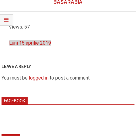
Menu
BASARABIA
Views: 57
Luni 15 aprilie 2019
2019-
04-
15
LEAVE A REPLY
You must be
logged in
to post a comment.
FACEBOOK