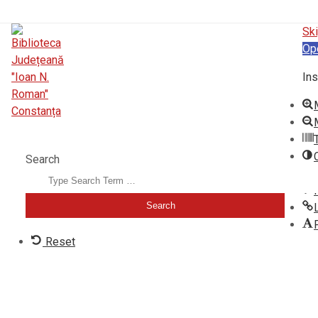
Ski
Op
Ins
BIBLIOTECA JUDEȚEANĂ "IOAN N. ROMAN" CONSTANȚA
Search
Reset