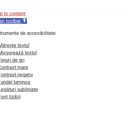
p to content
en toolbar
trumente de accesibilitate
Mărește textul
Micșorează textul
Tonuri de gri
Contrast mare
Contrast negativ
Fundal luminos
Legături subliniate
Font lizibil