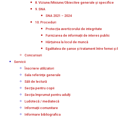
8. Viziune/Misiune/Obiective generale și specifice
9. SNA
SNA 2021 – 2024
10. Proceduri
Protecția avertizorului de integritate
Furnizarea de informații de interes public
Hărțuirea la locul de muncă
Egalitatea de șanse și tratament între femei și 
Concursuri
Servicii
Înscriere utilizatori
Sala referinţe generale
Săli de lectură
Secţia pentru copii
Secţia împrumut pentru adulţi
Ludotecă / mediatecă
Informații comunitare
Informare bibliografica