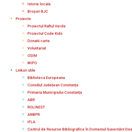
Istorie locala
Broșuri BJC
Proiecte
Proiectul Raftul Verde
Proiectul Code Kids
Donatii carte
Voluntariat
OSIM
WIPO
Linkuri utile
Biblioteca Europeana
Consiliul Județean Constanța
Primaria Municipiului Constanța
ABR
ROLINEST
ANBPR
IFLA
Centrul de Resurse Bibliografice în Domeniul Guvernării De