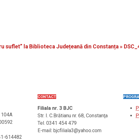
u suflet” la Biblioteca Județeană din Constanța »
DSC_
CONTACT
PROGRA
Filiala nr. 3 BJC
P
. 104A
Str. I. C.Brătianu nr. 68, Constanţa
P
900592
Tel. 0341 454 479
E-mail: bjcfiliala3@yahoo.com
241-614482