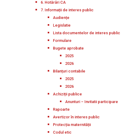
6. Hotărâri CA
7. Informații de interes public
Audiențe
Legislatie
Lista documentelor de interes public
Formulare
Bugete aprobate
2025
2026
Bilanțuri contabile
2025
2026
Achiziții publice
Anunturi – Invitatii participare
Rapoarte
Avertizor în interes public
Protecția maternității
Codul etic