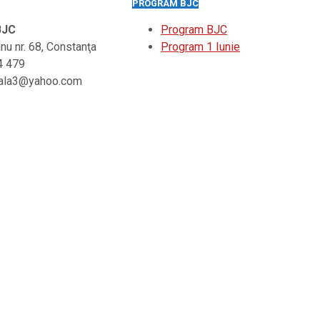
PROGRAM BJC
 BJC
Program BJC
ianu nr. 68, Constanţa
Program 1 Iunie
4 479
iliala3@yahoo.com