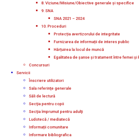
8. Viziune/Misiune/Obiective generale și specifice
9. SNA
SNA 2021 – 2024
10. Proceduri
Protecția avertizorului de integritate
Furnizarea de informații de interes public
Hărțuirea la locul de muncă
Egalitatea de șanse și tratament între femei și 
Concursuri
Servicii
Înscriere utilizatori
Sala referinţe generale
Săli de lectură
Secţia pentru copii
Secţia împrumut pentru adulţi
Ludotecă / mediatecă
Informații comunitare
Informare bibliografica