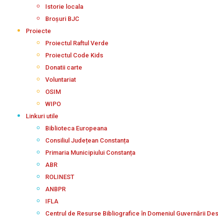
Istorie locala
Broșuri BJC
Proiecte
Proiectul Raftul Verde
Proiectul Code Kids
Donatii carte
Voluntariat
OSIM
WIPO
Linkuri utile
Biblioteca Europeana
Consiliul Județean Constanța
Primaria Municipiului Constanța
ABR
ROLINEST
ANBPR
IFLA
Centrul de Resurse Bibliografice în Domeniul Guvernării De