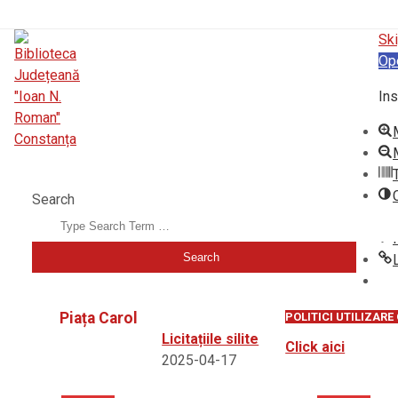
Ski
Op
Ins
BIBLIOTECA JUDEȚEANĂ "IOAN N. ROMAN" CONSTANȚA
Search
Piața Carol
POLITICI UTILIZARE
Licitațiile silite
Click aici
2025-04-17