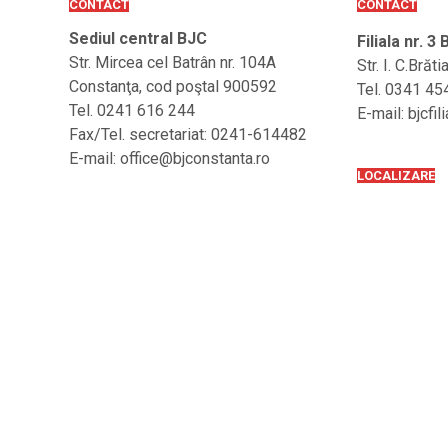
CONTACT
CONTACT
Sediul central BJC
Filiala nr. 3
Str. Mircea cel Batrân nr. 104A
Str. I. C.Brăt
Constanţa, cod poştal 900592
Tel. 0341 45
Tel. 0241 616 244
E-mail: bjcf
Fax/Tel. secretariat: 0241-614482
E-mail: office@bjconstanta.ro
LOCALIZARE