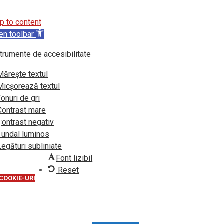
p to content
en toolbar
trumente de accesibilitate
Mărește textul
Micșorează textul
Tonuri de gri
Contrast mare
Contrast negativ
Fundal luminos
Legături subliniate
Font lizibil
Reset
 COOKIE-URI