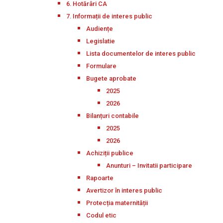
6. Hotărâri CA
7. Informații de interes public
Audiențe
Legislatie
Lista documentelor de interes public
Formulare
Bugete aprobate
2025
2026
Bilanțuri contabile
2025
2026
Achiziții publice
Anunturi – Invitatii participare
Rapoarte
Avertizor în interes public
Protecția maternității
Codul etic