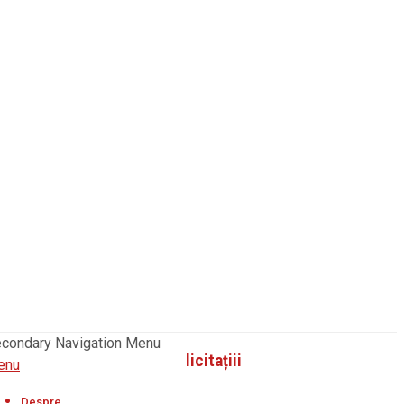
condary Navigation Menu
licitațiii
enu
Despre