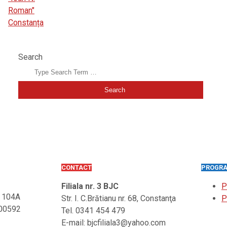
BIBLIOTECA JUDEȚEANĂ "IOAN N. ROMAN" CONSTANȚA
Search
CONTACT
PROGRA
Filiala nr. 3 BJC
P
. 104A
Str. I. C.Brătianu nr. 68, Constanţa
P
900592
Tel. 0341 454 479
E-mail: bjcfiliala3@yahoo.com