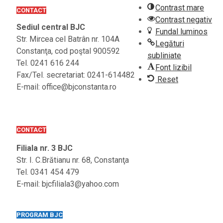
Contrast mare
CONTACT
Contrast negativ
Sediul central BJC
Fundal luminos
Str. Mircea cel Batrân nr. 104A
Legături
Constanţa, cod poştal 900592
subliniate
Tel. 0241 616 244
Font lizibil
Fax/Tel. secretariat: 0241-614482
Reset
E-mail: office@bjconstanta.ro
CONTACT
Filiala nr. 3 BJC
Str. I. C.Brătianu nr. 68, Constanţa
Tel. 0341 454 479
E-mail: bjcfiliala3@yahoo.com
PROGRAM BJC