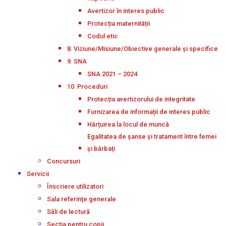
Avertizor în interes public
Protecția maternității
Codul etic
8. Viziune/Misiune/Obiective generale și specifice
9. SNA
SNA 2021 – 2024
10. Proceduri
Protecția avertizorului de integritate
Furnizarea de informații de interes public
Hărțuirea la locul de muncă
Egalitatea de șanse și tratament între femei
și bărbați
Concursuri
Servicii
Înscriere utilizatori
Sala referinţe generale
Săli de lectură
Secţia pentru copii