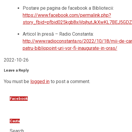
Postare pe pagina de facebook a Bibliotecii:
https://www.facebook.com/permalink.php?
story_fbid=pfbid025kgb8xiVpjhutJkXwKL7BEJ5G
Articol în presă – Radio Constanta:
http://www.radioconstanta.ro/2022/10/18/mii-de-carti-
patru-bibliopoint-uri-vor-fi-inaugurate-in-oras/
2022-10-26
Leave a Reply
You must be
logged in
to post a comment.
Facebook
Cauta
Search