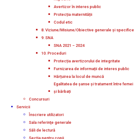
Avertizor în interes public
Protecția maternității
Codul etic
8. Viziune/Misiune/Obiective generale și specifice
9. SNA
SNA 2021 – 2024
10. Proceduri
Protecția avertizorului de integritate
Furnizarea de informații de interes public
Hărțuirea la locul de muncă
Egalitatea de șanse și tratament între femei
și bărbați
Concursuri
Servicii
Înscriere utilizatori
Sala referinţe generale
Săli de lectură
Secţia pentru copii