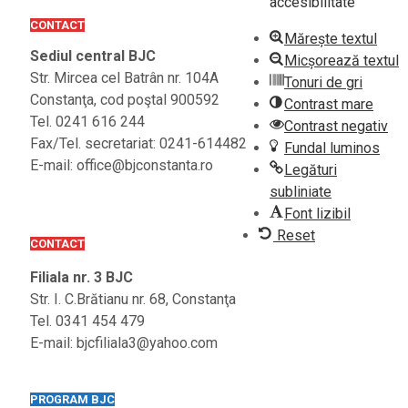
accesibilitate
CONTACT
Mărește textul
Sediul central BJC
Micșorează textul
Str. Mircea cel Batrân nr. 104A
Tonuri de gri
Constanţa, cod poştal 900592
Contrast mare
Tel. 0241 616 244
Contrast negativ
Fax/Tel. secretariat: 0241-614482
Fundal luminos
E-mail: office@bjconstanta.ro
Legături
subliniate
Font lizibil
Reset
CONTACT
Filiala nr. 3 BJC
Str. I. C.Brătianu nr. 68, Constanţa
Tel. 0341 454 479
E-mail: bjcfiliala3@yahoo.com
PROGRAM BJC