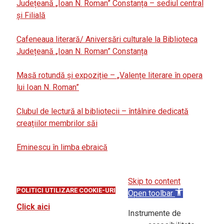
Județeană „Ioan N. Roman” Constanța – sediul central
și Filială
Cafeneaua literară/ Aniversări culturale la Biblioteca
Județeană „Ioan N. Roman” Constanța
Masă rotundă și expoziție – „Valențe literare în opera
lui Ioan N. Roman”
Clubul de lectură al bibliotecii – întâlnire dedicată
creațiilor membrilor săi
Eminescu în limba ebraică
Skip to content
POLITICI UTILIZARE COOKIE-URI
Open toolbar
Click aici
Instrumente de