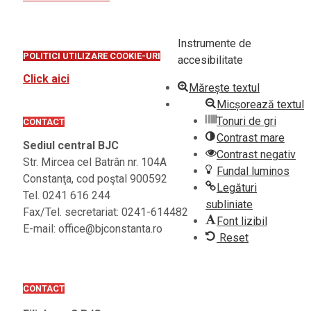
Instrumente de
POLITICI UTILIZARE COOKIE-URI
accesibilitate
Click aici
Mărește textul
Micșorează textul
Tonuri de gri
CONTACT
Contrast mare
Sediul central BJC
Contrast negativ
Str. Mircea cel Batrân nr. 104A
Fundal luminos
Constanţa, cod poştal 900592
Legături
Tel. 0241 616 244
subliniate
Fax/Tel. secretariat: 0241-614482
Font lizibil
E-mail: office@bjconstanta.ro
Reset
CONTACT