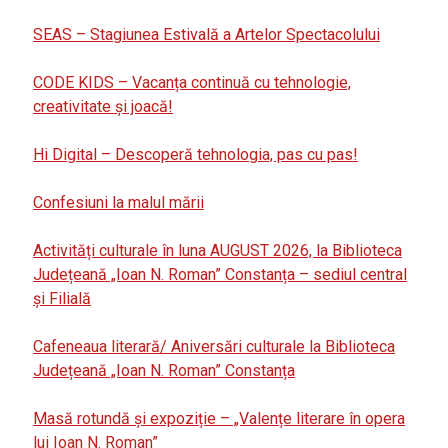
SEAS – Stagiunea Estivală a Artelor Spectacolului
CODE KIDS – Vacanța continuă cu tehnologie,
creativitate și joacă!
Hi Digital – Descoperă tehnologia, pas cu pas!
Confesiuni la malul mării
Activități culturale în luna AUGUST 2026, la Biblioteca
Județeană „Ioan N. Roman” Constanța – sediul central
și Filială
Cafeneaua literară/ Aniversări culturale la Biblioteca
Județeană „Ioan N. Roman” Constanța
Masă rotundă și expoziție – „Valențe literare în opera
lui Ioan N. Roman”