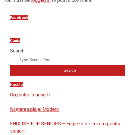
You must be
logged in
to post a comment.
Facebook
Cauta
Search
Noutăți
Orizonturi marine II
Nașterea plajei Modern
ENGLISH FOR SENIORS – Engleză de la zero pentru
seniori!