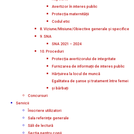
Avertizor în interes public
Protecția maternității
Codul etic
8. Viziune/Misiune/Obiective generale și specifice
9. SNA
SNA 2021 – 2024
10. Proceduri
Protecția avertizorului de integritate
Furnizarea de informații de interes public
Hărțuirea la locul de muncă
Egalitatea de șanse și tratament între femei
și bărbați
Concursuri
Servicii
Înscriere utilizatori
Sala referinţe generale
Săli de lectură
Secţia pentru copii