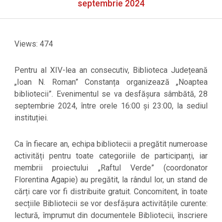
Menu
septembrie 2024
Views: 474
Pentru al XIV-lea an consecutiv, Biblioteca Județeană
„Ioan N. Roman” Constanța organizează „Noaptea
bibliotecii”. Evenimentul se va desfășura sâmbătă, 28
septembrie 2024, între orele 16:00 și 23:00, la sediul
instituției.
Ca în fiecare an, echipa bibliotecii a pregătit numeroase
activități pentru toate categoriile de participanți, iar
membrii proiectului „Raftul Verde” (coordonator
Florentina Agapie) au pregătit, la rândul lor, un stand de
cărți care vor fi distribuite gratuit. Concomitent, în toate
secțiile Bibliotecii se vor desfășura activitățile curente:
lectură, împrumut din documentele Bibliotecii, înscriere