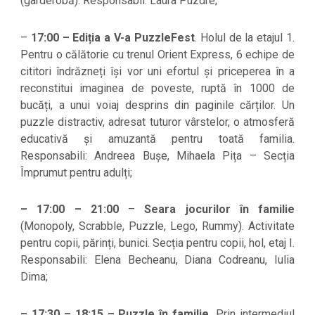
(garderobă). Responsabil: Laura Puzdre;
–
17:00 – Ediția a V-a PuzzleFest
. Holul de la etajul 1.
Pentru o călătorie cu trenul Orient Express, 6 echipe de
cititori îndrăzneți își vor uni efortul și priceperea în a
reconstitui imaginea de poveste, ruptă în 1000 de
bucăți, a unui voiaj desprins din paginile cărților. Un
puzzle distractiv, adresat tuturor vârstelor, o atmosferă
educativă și amuzantă pentru toată familia.
Responsabili: Andreea Bușe, Mihaela Pița – Secția
Împrumut pentru adulți;
– 17:00 – 21:00
–
Seara jocurilor în familie
(Monopoly, Scrabble, Puzzle, Lego, Rummy). Activitate
pentru copii, părinți, bunici. Secția pentru copii, hol, etaj I.
Responsabili: Elena Becheanu, Diana Codreanu, Iulia
Dima;
– 17:30 – 18:15 – Puzzle în familie.
Prin intermediul