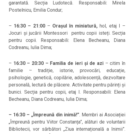
garantată. Secția Ludotecă. Responsabili: Mirela
Postelnicu, Emilia Condur;
–
16:30 – 21:00
–
Orașul în miniatură,
hol, etaj I –
Jocuri și jucării Montessori pentru copii isteți. Secția
pentru copii. Responsabili: Elena Becheanu, Diana
Codreanu, Iulia Dima;
–
16:30 – 20:30
– Familia de ieri și de azi
– citim în
familie – tradiție, istorie, provocări, educație,
psihologie, genetică, copilărie, adolescență, dezvoltare
personală, lectură de plăcere. Activitate pentru părinți și
bunici. Secția pentru copii, etaj I. Responsabili: Elena
Becheanu, Diana Codreanu, Iulia Dima;
– 16:30 – „Împreună din inimă!”
. Membri ai Asociației
„Împreună pentru Viitor Constanța”, alături de voluntarii
Bibliotecii, vor sărbători „Ziua internațională a Inimii”.