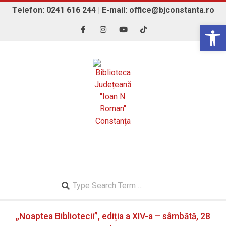
Skip
Telefon: 0241 616 244 | E-mail: office@bjconstanta.ro
to
Open 
content
BIBLIOTECA JUDEȚEANĂ "IOAN N. ROMAN"
CONSTANȚA
Search
Secondary
„Noaptea Bibliotecii”, ediția a XIV-a – sâmbătă, 28
Navigation