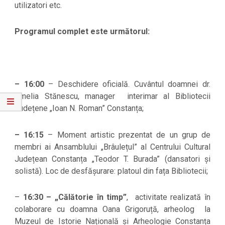
utilizatori etc.
Programul complet este următorul:
– 16:00
– Deschidere oficială. Cuvântul doamnei dr.
Amelia Stănescu, manager interimar al Bibliotecii
Județene „Ioan N. Roman” Constanța;
– 16:15
– Moment artistic prezentat de un grup de
membri ai Ansamblului „Brâulețul” al Centrului Cultural
Județean Constanța „Teodor T. Burada” (dansatori și
solistă). Loc de desfășurare: platoul din fața Bibliotecii;
–
16:30 – „Călătorie în timp”
, activitate realizată în
colaborare cu doamna Oana Grigoruță, arheolog la
Muzeul de Istorie Națională și Arheologie Constanța