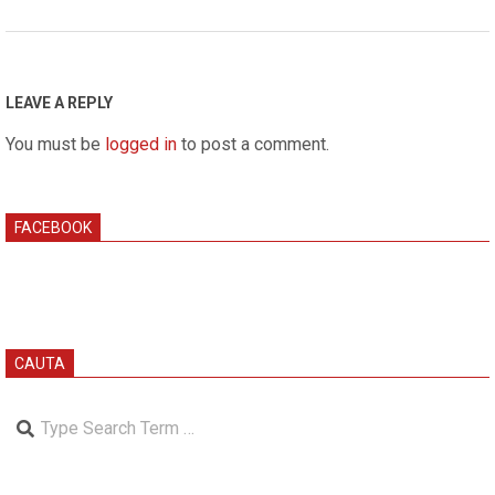
2024-
09-
25
LEAVE A REPLY
You must be
logged in
to post a comment.
FACEBOOK
CAUTA
Search