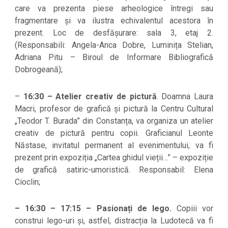
care va prezenta piese arheologice întregi sau
fragmentare și va ilustra echivalentul acestora în
prezent. Loc de desfășurare: sala 3, etaj 2.
(Responsabili: Angela-Anca Dobre, Luminița Stelian,
Adriana Pitu – Biroul de Informare Bibliografică
Dobrogeană);
–
16:30 – Atelier creativ de pictură
. Doamna Laura
Macri, profesor de grafică și pictură la Centru Cultural
„Teodor T. Burada” din Constanța, va organiza un atelier
creativ de pictură pentru copii. Graficianul Leonte
Năstase, invitatul permanent al evenimentului, va fi
prezent prin expoziția „Cartea ghidul vieții…” – expoziție
de grafică satiric-umoristică. Responsabil: Elena
Cioclin;
– 16:30 – 17:15 – Pasionați de lego.
Copiii vor
construi lego-uri și, astfel, distracția la Ludotecă va fi