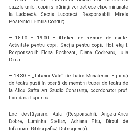
puzzle-urilor, copiii și părinții vor petrece clipe minunate
la Ludotecă. Secția Ludotecă. Responsabili: Mirela
Postelnicu, Emilia Condur;
–
18.00 – 19.00
–
Atelier de semne de carte
.
Activitate pentru copii. Secția pentru copii, Hol, etaj I.
Responsabili: Elena Becheanu, Diana Codreanu, Iulia
Dima;
–
18:30 – „Titanic Vals”
de Tudor Mușatescu – piesă
de teatru pusă în scenă de membrii trupei de teatru de
la Alice Safta Art Studio Constanța, coordonator prof.
Loredana Lupescu.
Loc desfășurare: Aula (Responsabili: Angela-Anca
Dobre, Luminița Stelian, Adriana Pitu, Biroul de
Informare Bibliografică Dobrogeană);