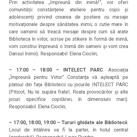
Prin activitatea „Împreună din inimă!”, vor oferi
comunității constănțene: ateliere pentru copii și
adolescenți privind crearea de postere cu mesaje
motivaționale despre sănătatea inimii; o cutie mare în
care oamenii să treacă mesaje despre cum să arate
Biblioteca în viitor, scrise pe stikere în formă de inimă;
vom construi împreună o Inimă din oameni și vom crea
Dansul Inimii)
.
Responsabil: Elena Cioclin;
– 17:00 – 18:00 – INTELECT PARC
. Asociația
„Împreună pentru Viitor” Constanța vă așteaptă pe
platoul din fața Bibliotecii cu jocurile INTELECT PARC
(Piticot, Nu te supăra frate!, Roata provocărilor și alte
jocuri specifice copilăriei, în dimensiuni mari).
Responsabil: Elena Cioclin;
– 17:00, 18:00, 19:00 – Tururi ghidate ale Bibliotecii
.
Locul de întâlnire va fi la parter, în holul central