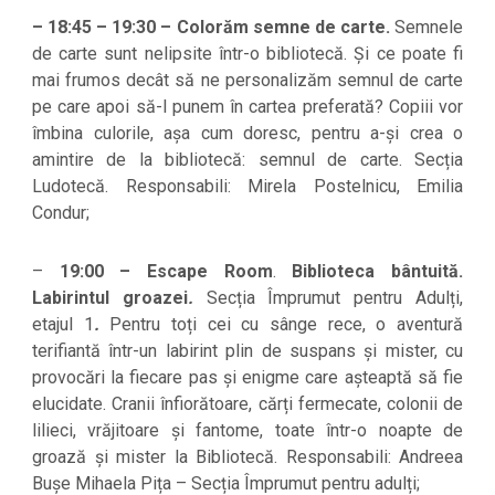
– 18:45 – 19:30 – Colorăm semne de carte.
Semnele
de carte sunt nelipsite într-o bibliotecă. Și ce poate fi
mai frumos decât să ne personalizăm semnul de carte
pe care apoi să-l punem în cartea preferată? Copiii vor
îmbina culorile, așa cum doresc, pentru a-și crea o
amintire de la bibliotecă: semnul de carte. Secția
Ludotecă. Responsabili: Mirela Postelnicu, Emilia
Condur;
–
19:00 – Escape Room
.
Biblioteca bântuită.
Labirintul groazei
.
Secția Împrumut pentru Adulți,
etajul 1
.
Pentru toți cei cu sânge rece, o aventură
terifiantă într-un labirint plin de suspans și mister, cu
provocări la fiecare pas și enigme care așteaptă să fie
elucidate. Cranii înfiorătoare, cărți fermecate, colonii de
lilieci, vrăjitoare și fantome, toate într-o noapte de
groază și mister la Bibliotecă. Responsabili: Andreea
Bușe Mihaela Pița – Secția Împrumut pentru adulți;