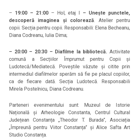
–
19:00 – 21:00
– Hol, etaj I
– Unește punctele,
descoperă imaginea și colorează
. Atelier pentru
copii. Secția pentru copii. Responsabili: Elena Becheanu,
Diana Codreanu, Iulia Dima;
– 20:00 – 20:30 – Diafilme la bibliotecă.
Activitate
comună a Secțiilor Împrumut pentru Copii și
Ludotecă/Mediatecă. Poveștile văzute și citite prin
intermediul diafilmelor sperăm să fie pe placul copiilor,
ca de fiecare dată. Secția Ludotecă. Responsabili
Mirela Postelnicu, Diana Codreanu.
Parteneri evenimentului sunt: Muzeul de Istorie
Națională și Arheologie Constanta, Centrul Cultural
Județean Constanța „Theodor T. Burada”, Asociația
„Împreună pentru Viitor Constanța” și Alice Safta Art
Studio Constanța.