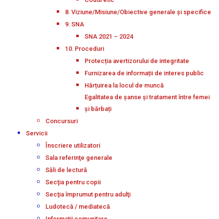
8. Viziune/Misiune/Obiective generale și specifice
9. SNA
SNA 2021 – 2024
10. Proceduri
Protecția avertizorului de integritate
Furnizarea de informații de interes public
Hărțuirea la locul de muncă
Egalitatea de șanse și tratament între femei
și bărbați
Concursuri
Servicii
Înscriere utilizatori
Sala referinţe generale
Săli de lectură
Secţia pentru copii
Secţia împrumut pentru adulţi
Ludotecă / mediatecă
Informații comunitare