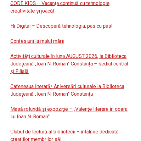
CODE KIDS – Vacanța continuă cu tehnologie,
creativitate și joacă!
Hi Digital – Descoperă tehnologia, pas cu pas!
Confesiuni la malul mării
Activități culturale în luna AUGUST 2026, la Biblioteca
Județeană „Ioan N. Roman” Constanța – sediul central
și Filială
Cafeneaua literară/ Aniversări culturale la Biblioteca
Județeană „Ioan N. Roman” Constanța
Masă rotundă și expoziție – „Valențe literare în opera
lui Ioan N. Roman”
Clubul de lectură al bibliotecii – întâlnire dedicată
creațiilor membrilor săi