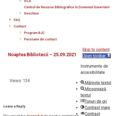
IFLA
Centrul de Resurse Bibliografice în Domeniul Guvernării
Deschise
FAQ
Contact
Program BJC
Persoane de contact
Skip to content
Noaptea Bibliotecii – 25.09.2021
Open toolbar
Instrumente de
accesibilitate
Views: 134
Mărește textul
Micșorează
textul
Tonuri de gri
2021-
Leave a Reply
Contrast mare
09-
Contrast
17