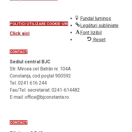
Fundal luminos
POLITICI UTILIZARE COOKIE-URI
Legături subliniate
Font lizibil
Click aici
Reset
CONTACT
Sediul central BJC
Str. Mircea cel Batrân nr. 104A
Constanţa, cod poştal 900592
Tel. 0241 616 244
Fax/Tel. secretariat: 0241-614482
E-mail: office@bjconstanta.ro
CONTACT