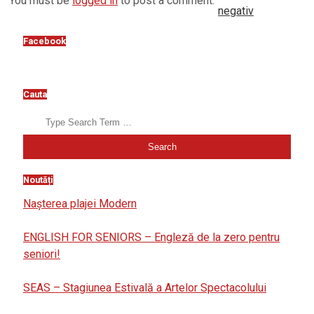
You must be
logged in
to post a comment.
negativ
Facebook
Cauta
Search
Noutăți
Nașterea plajei Modern
ENGLISH FOR SENIORS – Engleză de la zero pentru
seniori!
SEAS – Stagiunea Estivală a Artelor Spectacolului