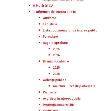
6. Hotărâri CA
7. Informații de interes public
Audiențe
Legislatie
Lista documentelor de interes public
Formulare
Bugete aprobate
2025
2026
Bilanțuri contabile
2025
2026
Achiziții publice
Anunturi – Invitatii participare
Rapoarte
Avertizor în interes public
Protecția maternității
Codul etic