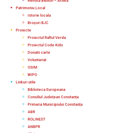
Revista Biblion – Arhiva
Patrimoniu Local
Istorie locala
Broșuri BJC
Proiecte
Proiectul Raftul Verde
Proiectul Code Kids
Donatii carte
Voluntariat
OSIM
WIPO
Linkuri utile
Biblioteca Europeana
Consiliul Județean Constanța
Primaria Municipiului Constanța
ABR
ROLINEST
ANBPR