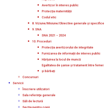
Avertizor în interes public
Protecția maternității
Codul etic
8. Viziune/Misiune/Obiective generale și specifice
9. SNA
SNA 2021 – 2024
10. Proceduri
Protecția avertizorului de integritate
Furnizarea de informații de interes public
Hărțuirea la locul de muncă
Egalitatea de șanse și tratament între femei
și bărbați
Concursuri
Servicii
Înscriere utilizatori
Sala referinţe generale
Săli de lectură
Secţia pentru copii