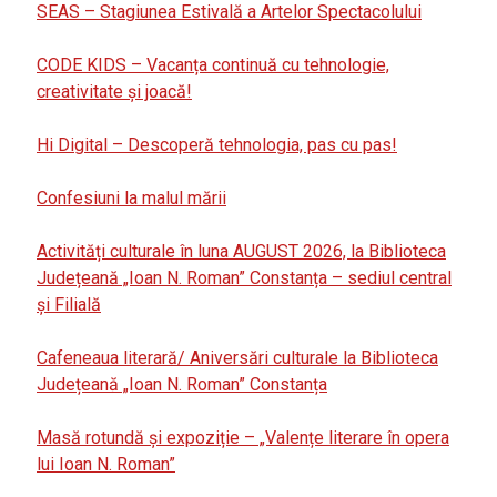
SEAS – Stagiunea Estivală a Artelor Spectacolului
CODE KIDS – Vacanța continuă cu tehnologie,
creativitate și joacă!
Hi Digital – Descoperă tehnologia, pas cu pas!
Confesiuni la malul mării
Activități culturale în luna AUGUST 2026, la Biblioteca
Județeană „Ioan N. Roman” Constanța – sediul central
și Filială
Cafeneaua literară/ Aniversări culturale la Biblioteca
Județeană „Ioan N. Roman” Constanța
Masă rotundă și expoziție – „Valențe literare în opera
lui Ioan N. Roman”