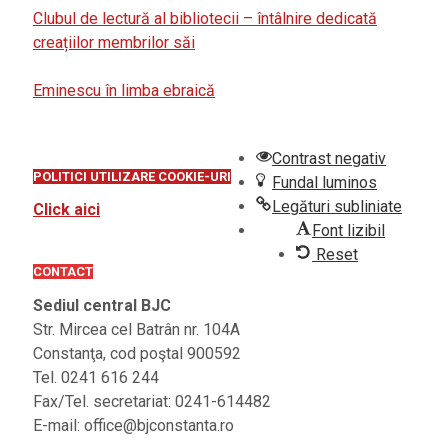
Clubul de lectură al bibliotecii – întâlnire dedicată
creațiilor membrilor săi
Eminescu în limba ebraică
Contrast negativ
POLITICI UTILIZARE COOKIE-URI
Fundal luminos
Legături subliniate
Click aici
Font lizibil
Reset
CONTACT
Sediul central BJC
Str. Mircea cel Batrân nr. 104A
Constanţa, cod poştal 900592
Tel. 0241 616 244
Fax/Tel. secretariat: 0241-614482
E-mail: office@bjconstanta.ro