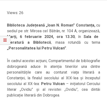
Views: 26
Biblioteca
Județeană
„Ioan N. Roman” Constanța,
cu
sediul pe str. Mircea cel Bătrân, nr. 104 A, organizează,
Marți, 6 februarie 2024, ora 13.30
, în
Sala de
literatură a Bibliotecii
, masa rotundă cu tema
„Personalitatea lui Petru Vulcan”
.
În cadrul acestei acțiuni, Compartimentul de bibliografie
dobrogeană aduce în atenția tinerilor una dintre
personalitățile care au conturat viața literară a
Constanței, la finalul secolului al XIX-lea și începutul
secolului al XX-lea:
Petru Vulcan
– inițiatorul Cercului
literar „Ovidiu” și al revistei „Ovidiu”, cea dintâi
publicație literară din Dobrogea.