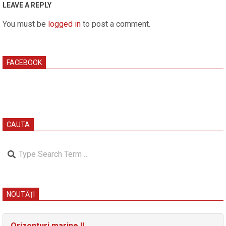
02
LEAVE A REPLY
You must be
logged in
to post a comment.
FACEBOOK
CAUTA
Search
NOUTĂȚI
Orizonturi marine II