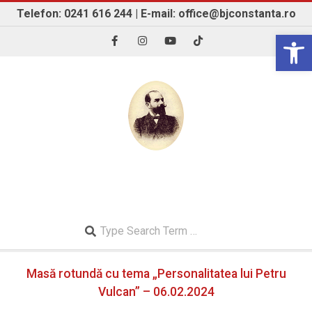
Skip
Telefon: 0241 616 244 | E-mail: office@bjconstanta.ro
to
Open 
content
BIBLIOTECA JUDEȚEANĂ "IOAN N. ROMAN"
CONSTANȚA
Search
Secondary
Masă rotundă cu tema „Personalitatea lui Petru
Navigation
Menu
Vulcan” – 06.02.2024