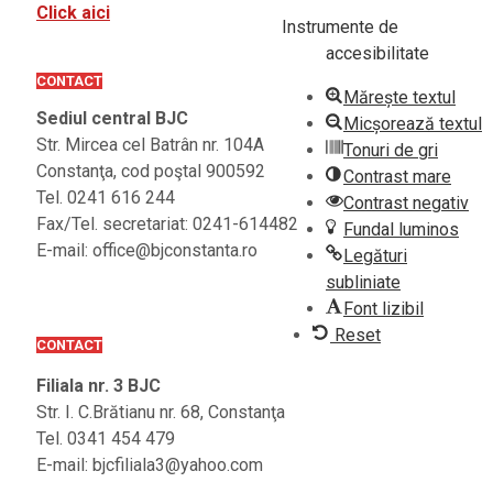
Click aici
Instrumente de
accesibilitate
CONTACT
Mărește textul
Sediul central BJC
Micșorează textul
Str. Mircea cel Batrân nr. 104A
Tonuri de gri
Constanţa, cod poştal 900592
Contrast mare
Tel. 0241 616 244
Contrast negativ
Fax/Tel. secretariat: 0241-614482
Fundal luminos
E-mail: office@bjconstanta.ro
Legături
subliniate
Font lizibil
Reset
CONTACT
Filiala nr. 3 BJC
Str. I. C.Brătianu nr. 68, Constanţa
Tel. 0341 454 479
E-mail: bjcfiliala3@yahoo.com