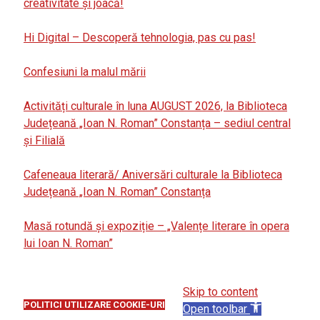
creativitate și joacă!
Hi Digital – Descoperă tehnologia, pas cu pas!
Confesiuni la malul mării
Activități culturale în luna AUGUST 2026, la Biblioteca
Județeană „Ioan N. Roman” Constanța – sediul central
și Filială
Cafeneaua literară/ Aniversări culturale la Biblioteca
Județeană „Ioan N. Roman” Constanța
Masă rotundă și expoziție – „Valențe literare în opera
lui Ioan N. Roman”
Skip to content
POLITICI UTILIZARE COOKIE-URI
Open toolbar