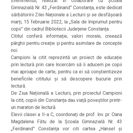
Evenimentul, realizat în colaborare cu Școala
Gimnazială Nr. 43 „Ferdinand” Constanța, este dedicat
sărbătoririi Zilei Naționale a Lecturii și se desfășoară
marți, 15 februarie 2022, la „Sala de împrumut pentru
copii” din cadrul Bibliotecii Județene Constanța.
Cititul conferă informație, valori morale, creează
pârghii pentru creație și pentru asimilare de concepte
noi.
Campioni la citit reprezintă un proiect de educație
prin lectură prin care încercăm să îi aducem pe copii
mai aproape de carte, pentru ca ei să conștientizeze
beneficiile cititului și să descopere bucurie prin
lectură.
De Ziua Națională a Lecturii, prin proiectul Campioni
la citit, copiii din Constanța dau viață poveștilor printr-
un maraton de lectură.
Elevii clasei a II-a C, coordonați de prof. înv. pr. Oana
Magdalena Fătu de la Școala Gimnazială Nr. 43
„Ferdinand” Constanța vor citi cartea „Hänsel și