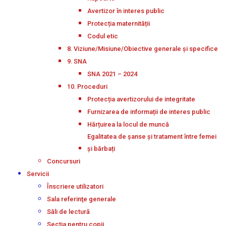
Avertizor în interes public
Protecția maternității
Codul etic
8. Viziune/Misiune/Obiective generale și specifice
9. SNA
SNA 2021 – 2024
10. Proceduri
Protecția avertizorului de integritate
Furnizarea de informații de interes public
Hărțuirea la locul de muncă
Egalitatea de șanse și tratament între femei
și bărbați
Concursuri
Servicii
Înscriere utilizatori
Sala referinţe generale
Săli de lectură
Secţia pentru copii