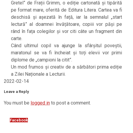
Gretel” de Frații Grimm, o ediție cartonată și tipărită
pe format mare, oferită de Editura Litera. Cartea va fi
deschisă și așezată în față, iar la semnalul „start
lectură” al doamnei învățătoare, copiii vor păși pe
rând în fața colegilor și vor citi câte un fragment din
carte.
Când ultimul copil va ajunge la sfârșitul poveștii,
maratonul se va fi încheiat și toți elevii vor primi
diplome de „campioni la citit”.
Un mod frumos și creativ de a sărbători prima ediție
a Zilei Naționale a Lecturii.
2022-02-14
Leave a Reply
You must be
logged in
to post a comment.
Facebook