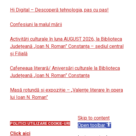
Hi Digital – Descoperă tehnologia, pas cu pas!
Confesiuni la malul mării
Activități culturale în luna AUGUST 2026, la Biblioteca
Județeană „Ioan N. Roman” Constanța – sediul central
și Filială
Cafeneaua literară/ Aniversări culturale la Biblioteca
Județeană „Ioan N. Roman” Constanța
Masă rotundă și expoziție – „Valențe literare în opera
lui Ioan N. Roman”
Skip to content
POLITICI UTILIZARE COOKIE-URI
Open toolbar
Click aici