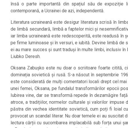
însă o parte importantă din spațiul său de expoziție li
contemporană, a Ucrainei de azi, independentă.
Literatura ucraineană este desigur literatura scrisă în limb
de limbă secundară, limbă a faptelor mici și nesemnificat
iar limba ucraineană este redescoperită, este readusă în șco
pe firme luminoase și în versuri, e iubită. Devine limbă de sta
ei au mare succes și sunt traduși în multe limbi, inclusiv î
Liubko Deresh.
Oksana Zabușko este nu doar o scriitoare foarte citită, ci 
dominația sovietică și rusă. S-a născut în septembrie 1960 
este considerată de mulți comentatori locali drept cel mai 
unei femei, Oksana, pe fundalul transformărilor epocii pos
Iubirea vine, dar se transformă repede în dezamăgire față 
atroce, a tradițiilor, normelor culturale și valorilor impuse
păstra din vechea identitate sovietică, cum poți fi loial cul
provocat un scandal literar. Nu doar temele ei au suscitat d
lectura cărții cu sucombarea implacabilă sub forța unui șarp