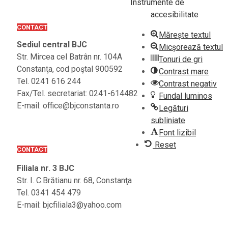
Instrumente de
accesibilitate
CONTACT
Mărește textul
Sediul central BJC
Micșorează textul
Str. Mircea cel Batrân nr. 104A
Tonuri de gri
Constanţa, cod poştal 900592
Contrast mare
Tel. 0241 616 244
Contrast negativ
Fax/Tel. secretariat: 0241-614482
Fundal luminos
E-mail: office@bjconstanta.ro
Legături
subliniate
Font lizibil
Reset
CONTACT
Filiala nr. 3 BJC
Str. I. C.Brătianu nr. 68, Constanţa
Tel. 0341 454 479
E-mail: bjcfiliala3@yahoo.com