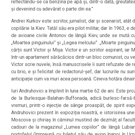
reflectându-se ca benzina pe apă și, dintr-o dată, greutatea
și devenind cu adevărat o parte din ea.”
Andrei Kurkov este scriitor, jurnalist, dar și scenarist, atâ
copilărie la Kiev. Tatăl său era pilot militar, dar în 1963, e
de avioane civile Antonov de lângă Kiev, unde se mută cu 
„Moartea pinguinului” și „Legea melcului”. „Moarte pinguin
cărții sunt Victor și Mișa. Victor e un scriitor aspirant, i
într-un apartament sărăcăcios dintr-un bloc comunist, cu veci
Victor scrie nuvele, însă manuscrisele îi sunt refuzate de r
cu brio, e și felicitat de redactorul-șef, dar lucrurile nu 
anticipație cum va muri acea persoană. Cineva hotăra dinaint
Iuri Andruhovici a împlinit în luna martie 62 de ani. Este pro
de la Burlesque-Balahan-Buffonada, adică burlesc-farsă-bu
vremuri, printr-o injecție de sânge proaspăt, de spirit exp
Andruhovici prezent în expoziția noastră, e istorisirea unei
Moscova și chiriaș în căminul mustind de dezmăț al facultăț
cadouri de la magazinul „Lumea copiilor” de lângă Lubianka
portofelul (împreună cu biletul său de avion înapoi în Uc