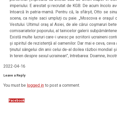
imperiului. E arestat și recrutat de KGB. De acum încolo av
întoarcă în patria-mamă. Pentru că, la sfârșit, Otto se sin
scena, ca niște saci umpluți cu paie. „Moscova e oraşul ce
Vestului. Ultimul oraş al Asiei, de ale cărui coşmaruri bete
comisariatelor poporului, al tainicelor galerii subpământene, a
Există multe lucruri care-i unesc pe scriitorii ucraineni co
și spiritul de rezistență al oamenilor. Dar mai e ceva, ceva a
ținutul sângelui din anii celui de-al doilea război mondial ș
în teren despre sexul ucrainean”, întrebarea: Doamne, încot
2022-04-16
Leave a Reply
You must be
logged in
to post a comment.
Facebook