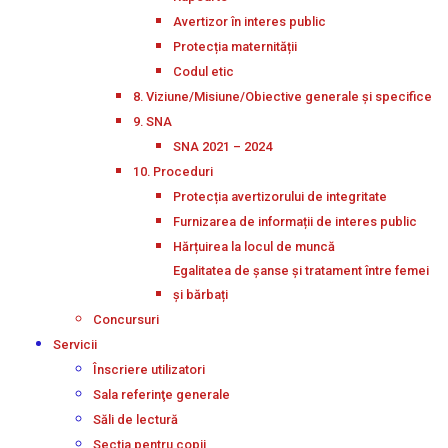
Avertizor în interes public
Protecția maternității
Codul etic
8. Viziune/Misiune/Obiective generale și specifice
9. SNA
SNA 2021 – 2024
10. Proceduri
Protecția avertizorului de integritate
Furnizarea de informații de interes public
Hărțuirea la locul de muncă
Egalitatea de șanse și tratament între femei
și bărbați
Concursuri
Servicii
Înscriere utilizatori
Sala referinţe generale
Săli de lectură
Secţia pentru copii