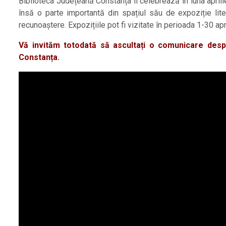
Biblioteca Județeană Constanța îi celebrează în luna april
însă o parte importantă din spațiul său de expoziție litera
recunoaștere. Expozițiile pot fi vizitate în perioada 1-30 apri
Vă invităm totodată să ascultați o comunicare despre
Constanța.