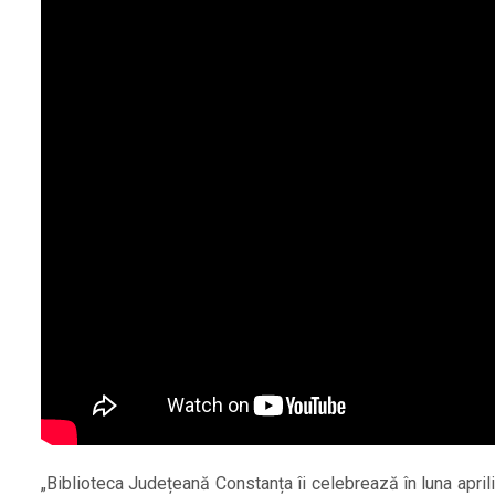
„Biblioteca Județeană Constanța îi celebrează în luna april