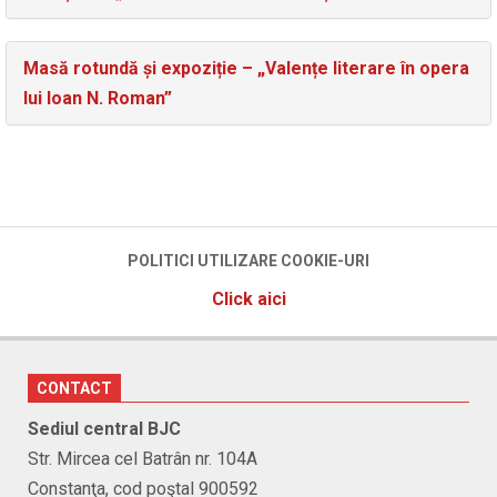
Masă rotundă și expoziție – „Valențe literare în opera
lui Ioan N. Roman”
POLITICI UTILIZARE COOKIE-URI
Click aici
CONTACT
Sediul central BJC
Str. Mircea cel Batrân nr. 104A
Constanţa, cod poştal 900592