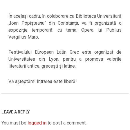
În același cadru, în colaborare cu Biblioteca Universitară
„Ioan Popișteanu” din Constanța, va fi organizată o
expoziție temporară, cu tema: Opera lui Publius
Vergilius Maro.
Festivalului European Latin Grec este organizat de
Universitatea din Lyon, pentru a promova valorile
literaturii antice, grecești și latine.
Vă așteptăm! Intrarea este liberă!
2023-
03-
22
LEAVE A REPLY
You must be
logged in
to post a comment.