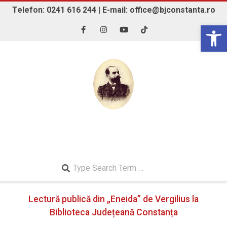
Skip
Telefon: 0241 616 244 | E-mail: office@bjconstanta.ro
to
Open 
content
BIBLIOTECA JUDEȚEANĂ "IOAN N. ROMAN"
CONSTANȚA
Search
Secondary
Lectură publică din „Eneida” de Vergilius la
Navigation
Menu
Biblioteca Județeană Constanța