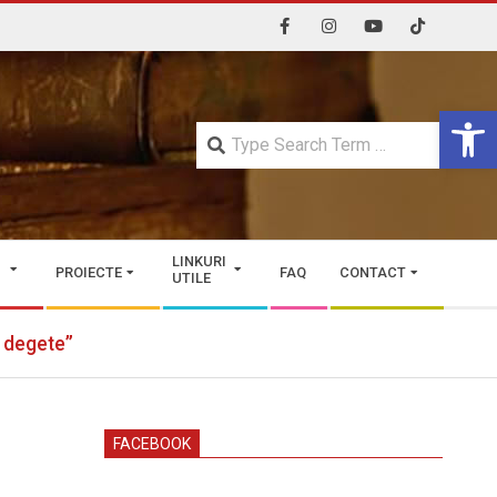
Open 
Searc
LINKURI
PROIECTE
FAQ
CONTACT
UTILE
i degete”
FACEBOOK