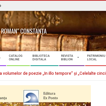
o
N. ROMAN" CONSTANȚA
CATALOG
BIBLIOTECA
REVISTA
PATRIMONIU
ONLINE
DIGITALA
BIBLION
LOCAL
 volumelor de poezie „In illo tempore” și „Celelalte cinc