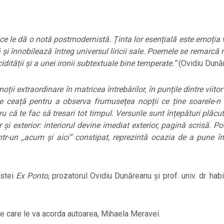
le dă o notă postmodernistă. Ținta lor esențială este emoția v
ă și înnobilează întreg universul liricii sale. Poemele se remarcă
ucidității și a unei ironii subtextuale bine temperate.”
(Ovidiu Dună
ii extraordinare în matricea întrebărilor, în punțile dintre viitor 
 de ceață pentru a observa frumusețea nopții ce ține soarele-n 
u că te fac să tresari tot timpul. Versurile sunt înțepături plăcut
r și exterior: interiorul devine imediat exterior, pagină scrisă. P
intr-un ,,acum și aici” constipat, reprezintă ocazia de a pune în
istei
Ex Ponto
, prozatorul Ovidiu Dunăreanu și prof. univ. dr. hab
e care le va acorda autoarea, Mihaela Meravei.