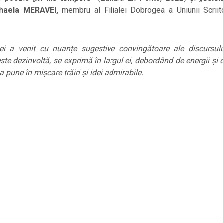
haela MERAVEI,
membru al Filialei Dobrogea a Uniunii Scriito
ei a venit cu nuanțe sugestive convingătoare ale discursului
ste dezinvoltă, se exprimă în largul ei, debordând de energii și d
a pune în mișcare trăiri și idei admirabile.