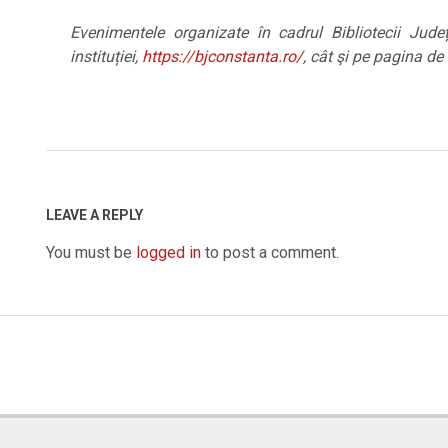
Evenimentele organizate în cadrul Bibliotecii Ju
instituției,
https://bjconstanta.ro/
, cât şi pe pagina d
2023-
11-
28
LEAVE A REPLY
You must be
logged in
to post a comment.