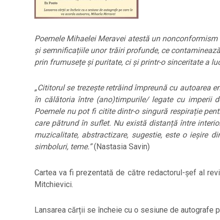
Poemele Mihaelei Meravei atestă un nonconformism ce 
și semnificațiile unor trăiri profunde, ce contamineaz
prin frumusețe și puritate, ci și printr-o sinceritate a l
„Cititorul se trezește retrăind împreună cu autoarea emoț
în călătoria între (ano)timpurile/ legate cu imperii
Poemele nu pot fi citite dintr-o singură respirație pentr
care pătrund în suflet. Nu există distanță între interio
muzicalitate, abstractizare, sugestie, este o ieșire d
simboluri, teme.”
(Nastasia Savin)
Cartea va fi prezentată de către redactorul-șef al rev
Mitchievici.
Lansarea cărții se încheie cu o sesiune de autografe p