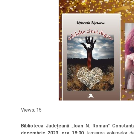
Views: 15
Biblioteca Județeană „Ioan N. Roman” Constanț
decembrie 2023, ora 18:00,
lansarea volumelor d