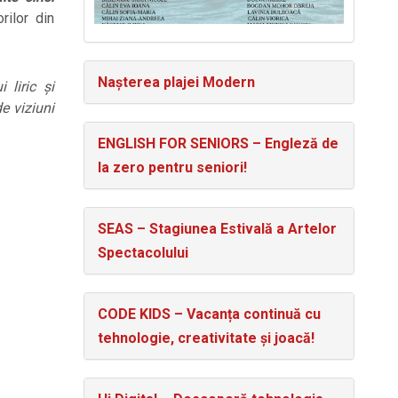
rilor din
Nașterea plajei Modern
 liric și
e viziuni
ENGLISH FOR SENIORS – Engleză de
la zero pentru seniori!
SEAS – Stagiunea Estivală a Artelor
Spectacolului
CODE KIDS – Vacanța continuă cu
tehnologie, creativitate și joacă!