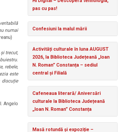
Hi Digital – Descoperă tehnologia,
pas cu pas!
eritabilă
Confesiuni la malul mării
 nu numai
reanu)
Activități culturale în luna AUGUST
și trecut,
2026, la Biblioteca Județeană „Ioan
buiestru.
N. Roman” Constanța – sediul
e, rebele,
central și Filială
oezia este
 discuție
Cafeneaua literară/ Aniversări
culturale la Biblioteca Județeană
il. Angelo
„Ioan N. Roman” Constanța
Masă rotundă și expoziție –