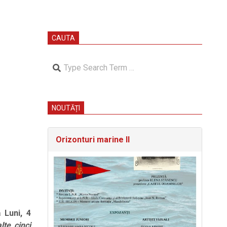
CAUTA
Search
NOUTĂȚI
Orizonturi marine II
ză
Luni, 4
lte cinci