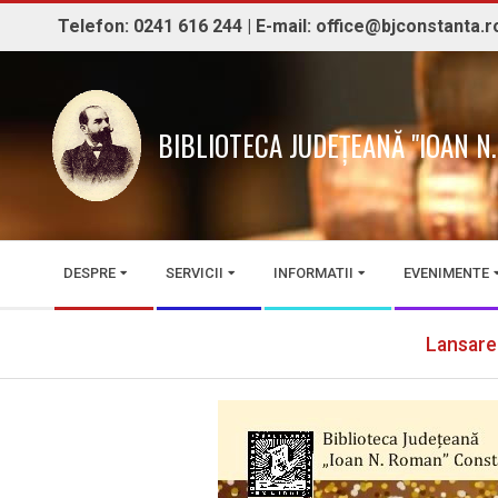
Skip
Telefon: 0241 616 244 | E-mail: office@bjconstanta.r
to
content
BIBLIOTECA JUDEȚEANĂ "IOAN 
Secondary
DESPRE
SERVICII
INFORMATII
EVENIMENTE
Navigation
Menu
Lansarea