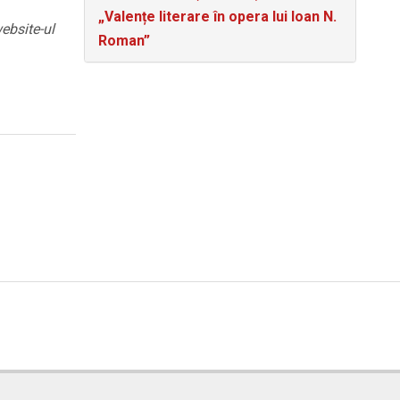
„Valențe literare în opera lui Ioan N.
bsite-ul
Roman”