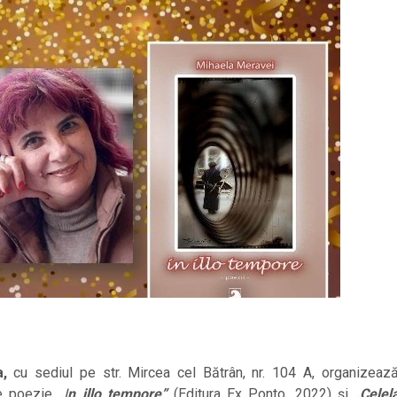
a,
cu sediul pe str. Mircea cel Bătrân, nr. 104 A, organizea
e poezie
„
I
n illo tempore”
(Editura Ex Ponto, 2022) și
„Celela