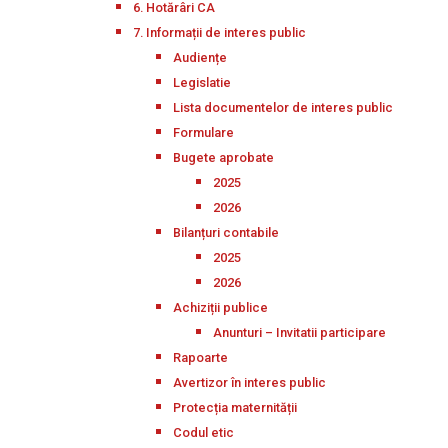
6. Hotărâri CA
7. Informații de interes public
Audiențe
Legislatie
Lista documentelor de interes public
Formulare
Bugete aprobate
2025
2026
Bilanțuri contabile
2025
2026
Achiziții publice
Anunturi – Invitatii participare
Rapoarte
Avertizor în interes public
Protecția maternității
Codul etic