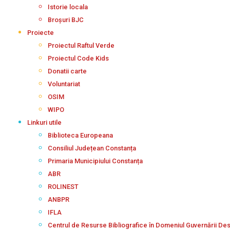
Istorie locala
Broșuri BJC
Proiecte
Proiectul Raftul Verde
Proiectul Code Kids
Donatii carte
Voluntariat
OSIM
WIPO
Linkuri utile
Biblioteca Europeana
Consiliul Județean Constanța
Primaria Municipiului Constanța
ABR
ROLINEST
ANBPR
IFLA
Centrul de Resurse Bibliografice în Domeniul Guvernării De