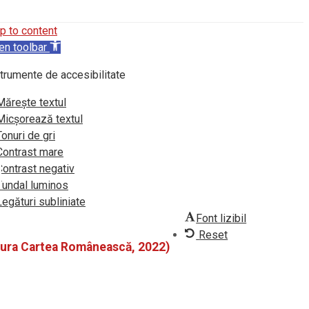
p to content
en toolbar
trumente de accesibilitate
Mărește textul
Micșorează textul
Tonuri de gri
Contrast mare
Contrast negativ
Fundal luminos
Legături subliniate
Font lizibil
Reset
itura Cartea Românească, 2022)