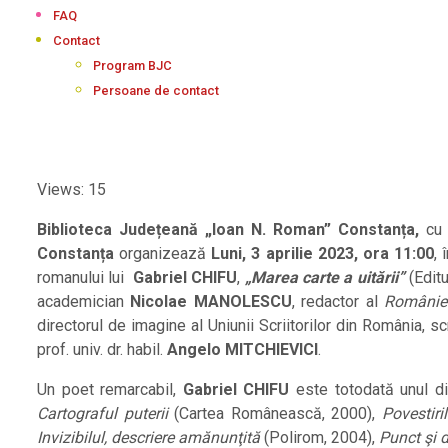
FAQ
Contact
Program BJC
Persoane de contact
Views: 15
Biblioteca Județeană „Ioan N. Roman” Constanța,
cu 
Constanța
organizează
Luni, 3 aprilie 2023, ora 11:00
, 
romanului lui
Gabriel CHIFU
,
„Marea carte a uitării”
(Editu
academician
Nicolae MANOLESCU
, redactor al
României
directorul de imagine al Uniunii Scriitorilor din România, sc
prof. univ. dr. habil.
Angelo MITCHIEVICI
.
Un poet remarcabil,
Gabriel CHIFU
este totodată unul di
Cartograful puterii
(Cartea Românească, 2000),
Povestiri
Invizibilul
, descriere amănunţită
(Polirom, 2004),
Punct şi 