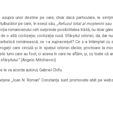
asupra unor destine pe care, chiar dacă particulare, le simțim
 tulburător pe care, în eseul său,
„Refuzul total al moștenirii sau
flecția romancierului ceh surprinde posibilitatea trăită, nu doar g
e o altă civilizație, civilizația rusă. Sfârșitul istoriei, da, dar 
 interbelică românească, ce i-a supraviețuit? Ce s-a întâmplat cu 
ații care circulă și în spațiul istoriei ideilor, privitoare la m
te lumi care au fost, ci aceea în care ne aflăm, și, cu toate că
fârșitului.” (Angelo Mitchievici)
 le va acorda autorul, Gabriel Chifu.
udețene „Ioan N. Roman” Constanța sunt promovate atât pe websit