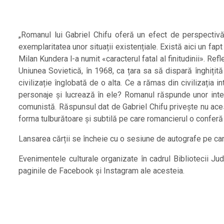
„Romanul lui Gabriel Chifu oferă un efect de perspectivă 
exemplaritatea unor situații existențiale. Există aici un fapt
Milan Kundera l-a numit «caracterul fatal al finitudinii». Re
Uniunea Sovietică, în 1968, ca țara sa să dispară înghițită d
civilizație înglobată de o alta. Ce a rămas din civilizația
personaje și lucrează în ele? Romanul răspunde unor interog
comunistă. Răspunsul dat de Gabriel Chifu privește nu aces
forma tulburătoare și subtilă pe care romancierul o conferă s
Lansarea cărții se încheie cu o sesiune de autografe pe care
Evenimentele culturale organizate în cadrul Bibliotecii J
paginile de Facebook și Instagram ale acesteia.