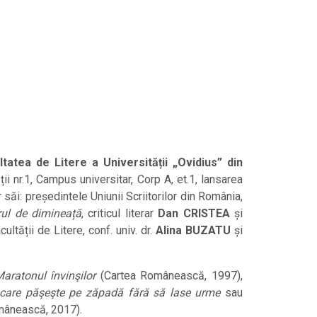
ltatea de Litere a Universității „Ovidius” din
ții nr.1, Campus universitar, Corp A, et.1, lansarea
săi: președintele Uniunii Scriitorilor din România,
ul de dimineață
, criticul literar
Dan CRISTEA
și
ultății de Litere, conf. univ. dr.
Alina BUZATU
și
aratonul învinşilor
(Cartea Românească, 1997),
i care păşeşte pe zăpadă fără să lase urme
sau
mânească, 2017).