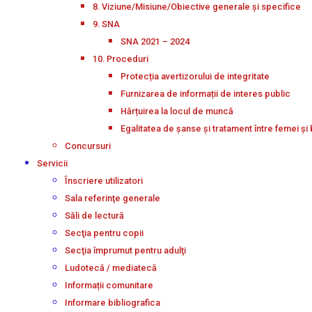
8. Viziune/Misiune/Obiective generale și specifice
9. SNA
SNA 2021 – 2024
10. Proceduri
Protecția avertizorului de integritate
Furnizarea de informații de interes public
Hărțuirea la locul de muncă
Egalitatea de șanse și tratament între femei și 
Concursuri
Servicii
Înscriere utilizatori
Sala referinţe generale
Săli de lectură
Secţia pentru copii
Secţia împrumut pentru adulţi
Ludotecă / mediatecă
Informații comunitare
Informare bibliografica