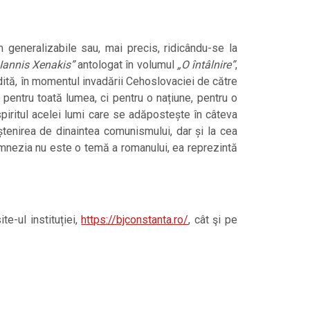
 generalizabile sau, mai precis, ridicându-se la
 Iannis Xenakis”
antologat în volumul
„O întâlnire”
,
ândită, în momentul invadării Cehoslovaciei de către
nu pentru toată lumea, ci pentru o națiune, pentru o
spiritul acelei lumi care se adăpostește în câteva
oștenirea de dinaintea comunismului, dar și la cea
 amnezia nu este o temă a romanului, ea reprezintă
e-ul instituției,
https://bjconstanta.ro/
, cât şi pe