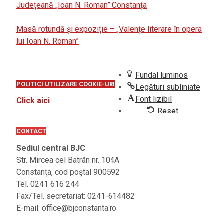
Județeană „Ioan N. Roman” Constanța
Masă rotundă și expoziție – „Valențe literare în opera
lui Ioan N. Roman”
Fundal luminos
POLITICI UTILIZARE COOKIE-URI
Legături subliniate
Font lizibil
Click aici
Reset
CONTACT
Sediul central BJC
Str. Mircea cel Batrân nr. 104A
Constanţa, cod poştal 900592
Tel. 0241 616 244
Fax/Tel. secretariat: 0241-614482
E-mail: office@bjconstanta.ro