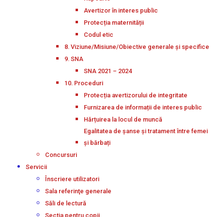
Avertizor în interes public
Protecția maternității
Codul etic
8. Viziune/Misiune/Obiective generale și specifice
9. SNA
SNA 2021 – 2024
10. Proceduri
Protecția avertizorului de integritate
Furnizarea de informații de interes public
Hărțuirea la locul de muncă
Egalitatea de șanse și tratament între femei
și bărbați
Concursuri
Servicii
Înscriere utilizatori
Sala referinţe generale
Săli de lectură
Secţia pentru copii