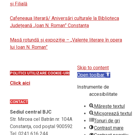
și Filială
Cafeneaua literară/ Aniversări culturale la Biblioteca
Județeană „Ioan N. Roman” Constanța
Masă rotundă și expoziție – „Valențe literare în opera
lui Ioan N. Roman”
Skip to content
POLITICI UTILIZARE COOKIE-URI
Open toolbar
Click aici
Instrumente de
accesibilitate
CONTACT
Mărește textul
Sediul central BJC
Micșorează textul
Str. Mircea cel Batrân nr. 104A
Tonuri de gri
Constanţa, cod poştal 900592
Contrast mare
Tel. 0241 616 244