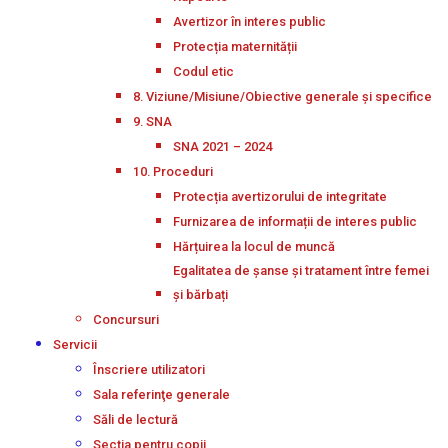
Avertizor în interes public
Protecția maternității
Codul etic
8. Viziune/Misiune/Obiective generale și specifice
9. SNA
SNA 2021 – 2024
10. Proceduri
Protecția avertizorului de integritate
Furnizarea de informații de interes public
Hărțuirea la locul de muncă
Egalitatea de șanse și tratament între femei
și bărbați
Concursuri
Servicii
Înscriere utilizatori
Sala referinţe generale
Săli de lectură
Secţia pentru copii