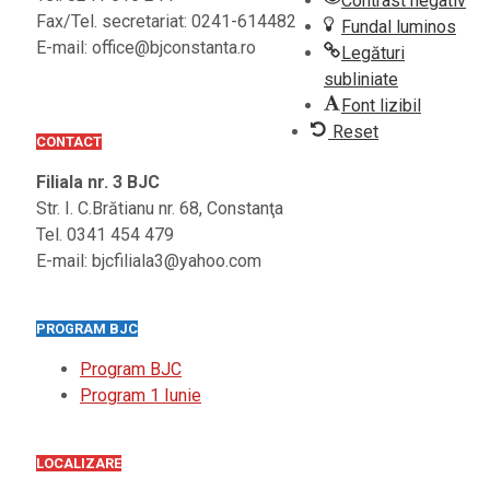
Contrast negativ
Fax/Tel. secretariat: 0241-614482
Fundal luminos
E-mail: office@bjconstanta.ro
Legături
subliniate
Font lizibil
Reset
CONTACT
Filiala nr. 3 BJC
Str. I. C.Brătianu nr. 68, Constanţa
Tel. 0341 454 479
E-mail: bjcfiliala3@yahoo.com
PROGRAM BJC
Program BJC
Program 1 Iunie
LOCALIZARE