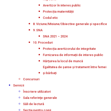
Avertizor în interes public
Protecția maternității
Codul etic
8. Viziune/Misiune/Obiective generale și specifice
9. SNA
SNA 2021 – 2024
10. Proceduri
Protecția avertizorului de integritate
Furnizarea de informații de interes public
Hărțuirea la locul de muncă
Egalitatea de șanse și tratament între femei
și bărbați
Concursuri
Servicii
Înscriere utilizatori
Sala referinţe generale
Săli de lectură
Secţia pentru copii