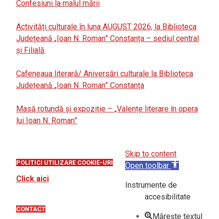
Confesiuni la malul mării
Activități culturale în luna AUGUST 2026, la Biblioteca
Județeană „Ioan N. Roman” Constanța – sediul central
și Filială
Cafeneaua literară/ Aniversări culturale la Biblioteca
Județeană „Ioan N. Roman” Constanța
Masă rotundă și expoziție – „Valențe literare în opera
lui Ioan N. Roman”
Skip to content
POLITICI UTILIZARE COOKIE-URI
Open toolbar
Click aici
Instrumente de
accesibilitate
CONTACT
Mărește textul