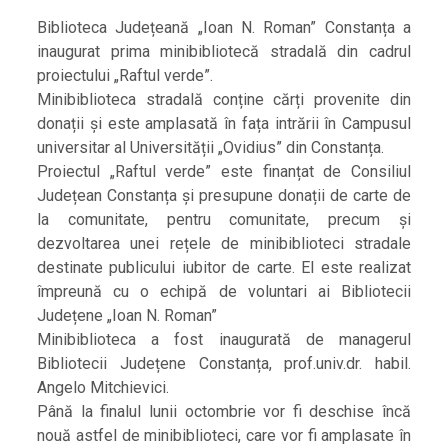
Biblioteca Județeană „Ioan N. Roman” Constanța a
inaugurat prima minibibliotecă stradală din cadrul
proiectului „Raftul verde”.
Minibiblioteca stradală conține cărți provenite din
donații și este amplasată în fața intrării în Campusul
universitar al Universității „Ovidius” din Constanța.
Proiectul „Raftul verde” este finanțat de Consiliul
Județean Constanța și presupune donații de carte de
la comunitate, pentru comunitate, precum și
dezvoltarea unei rețele de minibiblioteci stradale
destinate publicului iubitor de carte. El este realizat
împreună cu o echipă de voluntari ai Bibliotecii
Județene „Ioan N. Roman”
Minibiblioteca a fost inaugurată de managerul
Bibliotecii Județene Constanța, prof.univ.dr. habil.
Angelo Mitchievici.
Până la finalul lunii octombrie vor fi deschise încă
nouă astfel de minibiblioteci, care vor fi amplasate în