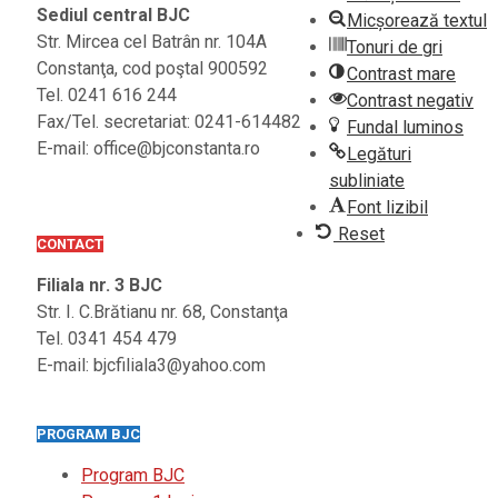
Sediul central BJC
Micșorează textul
Str. Mircea cel Batrân nr. 104A
Tonuri de gri
Constanţa, cod poştal 900592
Contrast mare
Tel. 0241 616 244
Contrast negativ
Fax/Tel. secretariat: 0241-614482
Fundal luminos
E-mail: office@bjconstanta.ro
Legături
subliniate
Font lizibil
Reset
CONTACT
Filiala nr. 3 BJC
Str. I. C.Brătianu nr. 68, Constanţa
Tel. 0341 454 479
E-mail: bjcfiliala3@yahoo.com
PROGRAM BJC
Program BJC