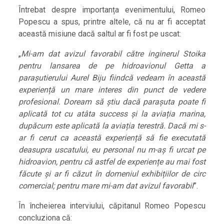
Întrebat despre importanța evenimentului, Romeo
Popescu a spus, printre altele, că nu ar fi acceptat
această misiune dacă saltul ar fi fost pe uscat:
„
Mi-am dat avizul favorabil către inginerul Stoika
pentru lansarea de pe hidroavionul Getta a
parașutierului Aurel Biju fiindcă vedeam în această
experiență un mare interes din punct de vedere
profesional. Doream să știu dacă parașuta poate fi
aplicată tot cu atâta success și la aviația marina,
dupăcum este aplicată la aviația terestră. Dacă mi s-
ar fi cerut ca această experiență să fie executată
deasupra uscatului, eu personal nu m-aș fi urcat pe
hidroavion, pentru că astfel de experiențe au mai fost
făcute și ar fi căzut în domeniul exhibițiilor de circ
comercial; pentru mare mi-am dat avizul favorabil
”.
În încheierea interviului, căpitanul Romeo Popescu
concluziona că: