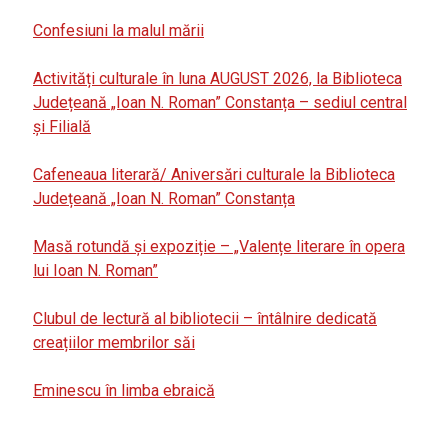
Confesiuni la malul mării
Activități culturale în luna AUGUST 2026, la Biblioteca
Județeană „Ioan N. Roman” Constanța – sediul central
și Filială
Cafeneaua literară/ Aniversări culturale la Biblioteca
Județeană „Ioan N. Roman” Constanța
Masă rotundă și expoziție – „Valențe literare în opera
lui Ioan N. Roman”
Clubul de lectură al bibliotecii – întâlnire dedicată
creațiilor membrilor săi
Eminescu în limba ebraică