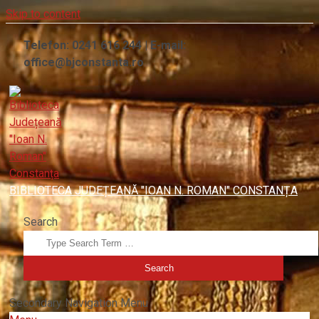
Skip to content
Telefon: 0241 616 244 | E-mail:
office@bjconstanta.ro
BIBLIOTECA JUDEȚEANĂ "IOAN N. ROMAN" CONSTANȚA
Search
Secondary Navigation Menu