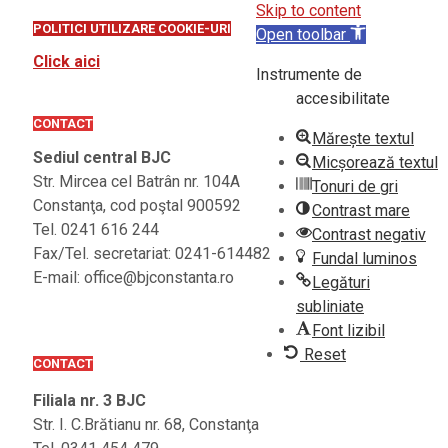
Skip to content
POLITICI UTILIZARE COOKIE-URI
Open toolbar
Click aici
Instrumente de
accesibilitate
CONTACT
Mărește textul
Sediul central BJC
Micșorează textul
Str. Mircea cel Batrân nr. 104A
Tonuri de gri
Constanţa, cod poştal 900592
Contrast mare
Tel. 0241 616 244
Contrast negativ
Fax/Tel. secretariat: 0241-614482
Fundal luminos
E-mail: office@bjconstanta.ro
Legături
subliniate
Font lizibil
Reset
CONTACT
Filiala nr. 3 BJC
Str. I. C.Brătianu nr. 68, Constanţa