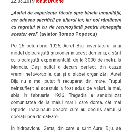
22.03.2019
Ionuț Druche
„
Astfel de experiențe făcute spre binele umanității,
cer adesea sacrificii pe altarul lor, iar noi rămânem
cu regretul și cu vie recunoștință pentru abnegația
acestor eroi
” (aviator Romeo Popescu)
Pe 26 octombrie 1925, Aurel Biju, inventatorul unui
model de parașută și pionier în acest domeniu, a sărit
cu o parașută experimentală, de la 3000 de metri, la
Mamaia. Deși saltul a decurs perfect, din cauza
vremii nefavorabile, dar și a slabei organizări, Aurel
Biju nu a mai putut fi recuperat din mare. Trupul
neînsuflețit al acestuia a fost adus de valuri, la mal,
abia în februarie 1926. Tragedia a sensibilizat
comunitatea de la malul mării, care dorea, cât mai
repede, răspunsuri despre cum au decurs saltul și
operațiunea de salvare.
În hidroavionul Getta, din care a sărit Aurel Biju, se