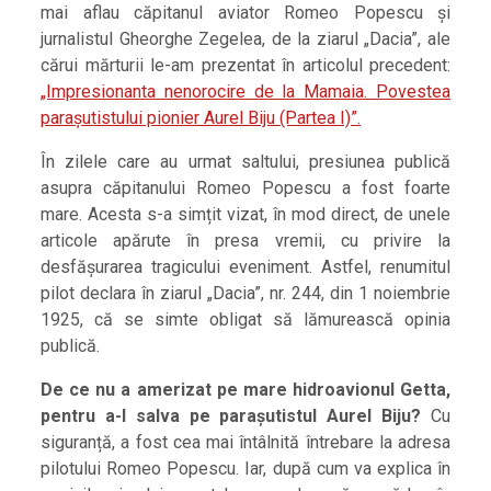
mai aflau căpitanul aviator Romeo Popescu și
jurnalistul Gheorghe Zegelea, de la ziarul „Dacia”, ale
cărui mărturii le-am prezentat în articolul precedent:
„Impresionanta nenorocire de la Mamaia. Povestea
parașutistului pionier Aurel Biju (Partea I)”.
În zilele care au urmat saltului, presiunea publică
asupra căpitanului Romeo Popescu a fost foarte
mare. Acesta s-a simțit vizat, în mod direct, de unele
articole apărute în presa vremii, cu privire la
desfășurarea tragicului eveniment. Astfel, renumitul
pilot declara în ziarul „Dacia”, nr. 244, din 1 noiembrie
1925, că se simte obligat să lămurească opinia
publică.
De ce nu a amerizat pe mare hidroavionul Getta,
pentru a-l salva pe parașutistul Aurel Biju?
Cu
siguranță, a fost cea mai întâlnită întrebare la adresa
pilotului Romeo Popescu. Iar, după cum va explica în