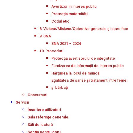
Avertizor în interes public
Protecția maternității
Codul etic
8. Viziune/Misiune/Obiective generale și specifice
9. SNA
SNA 2021 – 2024
10. Proceduri
Protecția avertizorului de integritate
Furnizarea de informații de interes public
Hărțuirea la locul de muncă
Egalitatea de șanse și tratament între femei
și bărbați
Concursuri
Servicii
Înscriere utilizatori
Sala referinţe generale
Săli de lectură
Secţia pentru copii