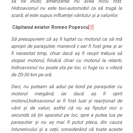
să fie inutil; amerizarea nu avea niciu rost.
Hidroavionul nu este taxi-automobil ca să tragă la
scară; el este supus influenței vântului și a valurilor.
Căpitanul aviator Romeo Popescu
[1]
Să presupunem că aș fi luptat cu motorul ca să mă
apropii de parașutier, manevră c ear fi fost grea și ar
fi necesitat timp, chiar dacă aș fi reușit trebuia să
stopez motorul, fiindcă chiar cu motorul la relanti,
hidroavionul nu poate sta pe loc, ci fuge cu o viteză
de 20-30 km pe oră.
Deci, nu puteam să aduc pe bord pe parașutier cu
motorul mergând, iar dacă aș fi oprit
motorul,hidroavionul ar fi fost luat și reacționat de
vânt și de valuri, astfel că nu aș fiputut nici o
secundă să țin aparatul pe loc, spre a putea lua pe
parașutier și nu aș mai fi putut pleca, din cauza
întunericului și a ceții, considerând că toate aceste