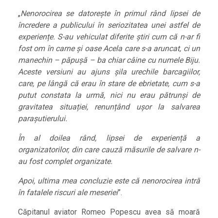
„
Nenorocirea se datorește în primul rând lipsei de
încredere a publicului în seriozitatea unei astfel de
experiențe. S-au vehiculat diferite știri cum că n-ar fi
fost om în carne și oase Acela care s-a aruncat, ci un
manechin – păpușă – ba chiar câine cu numele Biju.
Aceste versiuni au ajuns șila urechile barcagiilor,
care, pe lângă că erau în stare de ebrietate, cum s-a
putut constata la urmă, nici nu erau pătrunși de
gravitatea situației, renunțând ușor la salvarea
parașutierului.
În al doilea rând, lipsei de experiență a
organizatorilor, din care cauză măsurile de salvare n-
au fost complet organizate.
Apoi, ultima mea concluzie este că nenorocirea intră
în fatalele riscuri ale meseriei
”.
Căpitanul aviator Romeo Popescu avea să moară