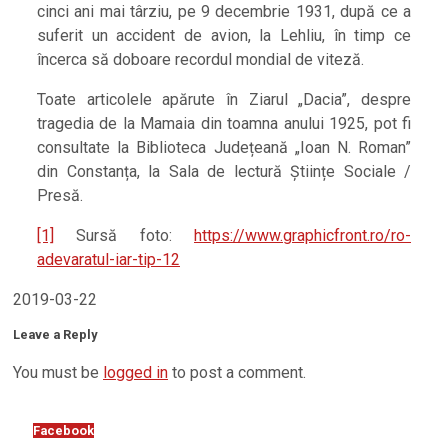
cinci ani mai târziu, pe 9 decembrie 1931, după ce a
suferit un accident de avion, la Lehliu, în timp ce
încerca să doboare recordul mondial de viteză.
Toate articolele apărute în Ziarul „Dacia”, despre
tragedia de la Mamaia din toamna anului 1925, pot fi
consultate la Biblioteca Județeană „Ioan N. Roman”
din Constanța, la Sala de lectură Științe Sociale /
Presă.
[1]
Sursă foto:
https://www.graphicfront.ro/ro-
adevaratul-iar-tip-12
2019-03-22
Leave a Reply
You must be
logged in
to post a comment.
Facebook