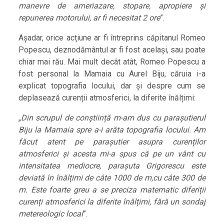
manevre de ameriazare, stopare, apropiere și
repunerea motorului, ar fi necesitat 2 ore
”.
Așadar, orice acțiune ar fi întreprins căpitanul Romeo
Popescu, deznodământul ar fi fost același, sau poate
chiar mai rău. Mai mult decât atât, Romeo Popescu a
fost personal la Mamaia cu Aurel Biju, căruia i-a
explicat topografia locului, dar și despre cum se
deplasează curenții atmosferici, la diferite înălțimi:
„
Din scrupul de conștiință m-am dus cu parașutierul
Biju la Mamaia spre a-i arăta topografia locului. Am
făcut atent pe parașutier asupra curenților
atmosferici și acesta mi-a spus că pe un vânt cu
intensitatea mediocre, parașuta Grigorescu este
deviată în înălțimi de câte 1000 de m,cu câte 300 de
m. Este foarte greu a se preciza matematic diferiții
curenți atmosferici la diferite înălțimi, fără un sondaj
metereologic local
”.