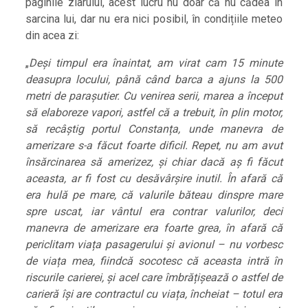
paginile ziarului, acest lucru nu doar că nu cădea în
sarcina lui, dar nu era nici posibil, în condițiile meteo
din acea zi:
„
Deși timpul era înaintat, am virat cam 15 minute
deasupra locului, până când barca a ajuns la 500
metri de parașutier. Cu venirea serii, marea a început
să elaboreze vapori, astfel că a trebuit, în plin motor,
să recâștig portul Constanța, unde manevra de
amerizare s-a făcut foarte dificil. Repet, nu am avut
însărcinarea să amerizez, și chiar dacă aș fi făcut
aceasta, ar fi fost cu desăvârșire inutil. În afară că
era hulă pe mare, că valurile băteau dinspre mare
spre uscat, iar vântul era contrar valurilor, deci
manevra de amerizare era foarte grea, în afară că
periclitam viața pasagerului și avionul – nu vorbesc
de viața mea, fiindcă socotesc că aceasta intră în
riscurile carierei, și acel care îmbrățișează o astfel de
carieră își are contractul cu viața, încheiat – totul era