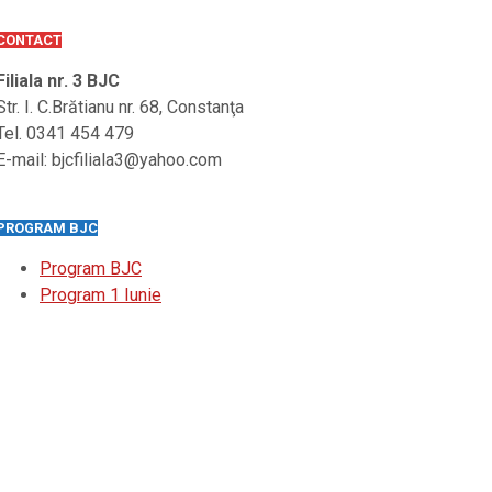
CONTACT
Filiala nr. 3 BJC
Str. I. C.Brătianu nr. 68, Constanţa
Tel. 0341 454 479
E-mail: bjcfiliala3@yahoo.com
PROGRAM BJC
Program BJC
Program 1 Iunie