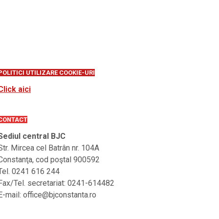
POLITICI UTILIZARE COOKIE-URI
Click aici
CONTACT
Sediul central BJC
Str. Mircea cel Batrân nr. 104A
Constanţa, cod poştal 900592
Tel. 0241 616 244
Fax/Tel. secretariat: 0241-614482
E-mail: office@bjconstanta.ro