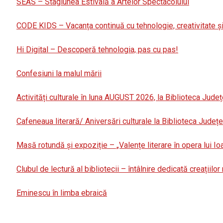
SEAS – Stagiunea Estivală a Artelor Spectacolului
CODE KIDS – Vacanța continuă cu tehnologie, creativitate și
Hi Digital – Descoperă tehnologia, pas cu pas!
Confesiuni la malul mării
Activități culturale în luna AUGUST 2026, la Biblioteca Județ
Cafeneaua literară/ Aniversări culturale la Biblioteca Jude
Masă rotundă și expoziție – „Valențe literare în opera lui I
Clubul de lectură al bibliotecii – întâlnire dedicată creațiilo
Eminescu în limba ebraică