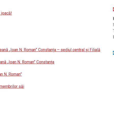
 joacă!
eană „Ioan N. Roman” Constanța – sediul central și Filială
țeană „Ioan N. Roman” Constanța
oan N. Roman”
r membrilor săi