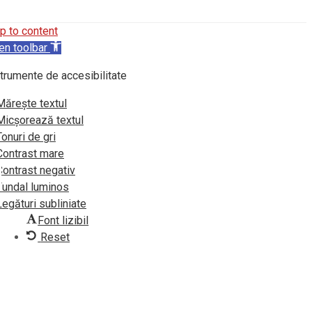
p to content
en toolbar
trumente de accesibilitate
Mărește textul
Micșorează textul
Tonuri de gri
Contrast mare
Contrast negativ
Fundal luminos
Legături subliniate
Font lizibil
Reset