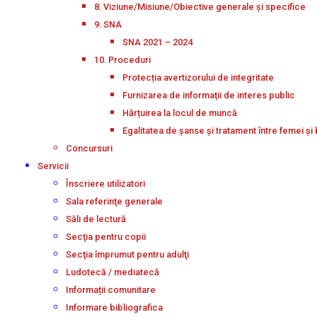
8. Viziune/Misiune/Obiective generale și specifice
9. SNA
SNA 2021 – 2024
10. Proceduri
Protecția avertizorului de integritate
Furnizarea de informații de interes public
Hărțuirea la locul de muncă
Egalitatea de șanse și tratament între femei și 
Concursuri
Servicii
Înscriere utilizatori
Sala referinţe generale
Săli de lectură
Secţia pentru copii
Secţia împrumut pentru adulţi
Ludotecă / mediatecă
Informații comunitare
Informare bibliografica