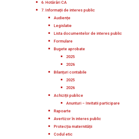
6. Hotărâri CA
7. Informații de interes public
Audiențe
Legislatie
Lista documentelor de interes public
Formulare
Bugete aprobate
2025
2026
Bilanțuri contabile
2025
2026
Achiziții publice
Anunturi – Invitatii participare
Rapoarte
Avertizor în interes public
Protecția maternității
Codul etic