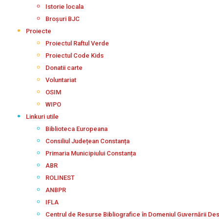
Istorie locala
Broșuri BJC
Proiecte
Proiectul Raftul Verde
Proiectul Code Kids
Donatii carte
Voluntariat
OSIM
WIPO
Linkuri utile
Biblioteca Europeana
Consiliul Județean Constanța
Primaria Municipiului Constanța
ABR
ROLINEST
ANBPR
IFLA
Centrul de Resurse Bibliografice în Domeniul Guvernării De