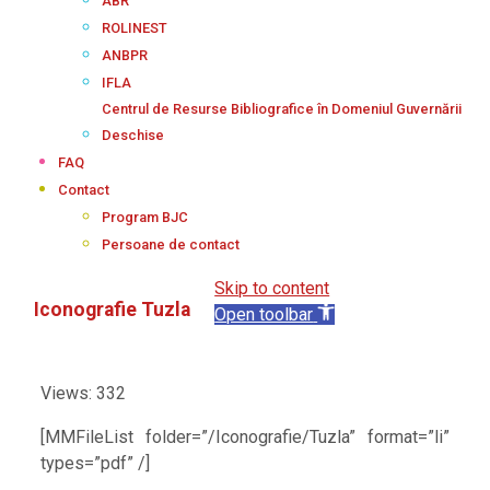
ABR
ROLINEST
ANBPR
IFLA
Centrul de Resurse Bibliografice în Domeniul Guvernării
Deschise
FAQ
Contact
Program BJC
Persoane de contact
Skip to content
Iconografie Tuzla
Open toolbar
Views: 332
[MMFileList folder=”/Iconografie/Tuzla” format=”li”
types=”pdf” /]