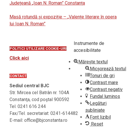
Județeană „Ioan N. Roman” Constanța
Masă rotundă și expoziție – „Valențe literare în opera
lui Ioan N. Roman”
Instrumente de
POLITICI UTILIZARE COOKIE-URI
accesibilitate
Click aici
Mărește textul
Micșorează textul
Tonuri de gri
CONTACT
Contrast mare
Sediul central BJC
Contrast negativ
Str. Mircea cel Batrân nr. 104A
Fundal luminos
Constanţa, cod poştal 900592
Legături
Tel. 0241 616 244
subliniate
Fax/Tel. secretariat: 0241-614482
Font lizibil
E-mail: office@bjconstanta.ro
Reset