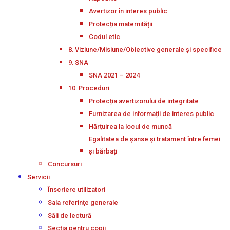
Avertizor în interes public
Protecția maternității
Codul etic
8. Viziune/Misiune/Obiective generale și specifice
9. SNA
SNA 2021 – 2024
10. Proceduri
Protecția avertizorului de integritate
Furnizarea de informații de interes public
Hărțuirea la locul de muncă
Egalitatea de șanse și tratament între femei
și bărbați
Concursuri
Servicii
Înscriere utilizatori
Sala referinţe generale
Săli de lectură
Secţia pentru copii