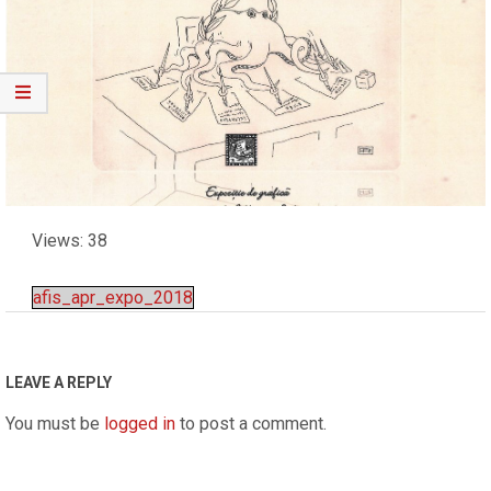
Views: 38
afis_apr_expo_2018
2018-
04-
02
LEAVE A REPLY
You must be
logged in
to post a comment.