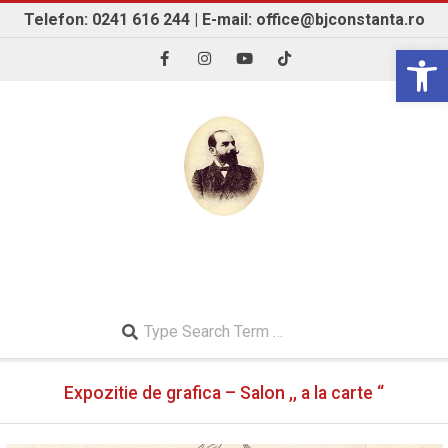
Skip
Telefon: 0241 616 244 | E-mail: office@bjconstanta.ro
to
Open 
content
BIBLIOTECA JUDEȚEANĂ "IOAN N. ROMAN"
CONSTANȚA
Search
Secondary
Expozitie de grafica – Salon ,, a la carte “
Navigation
Menu