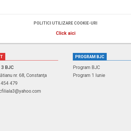
POLITICI UTILIZARE COOKIE-URI
Click aici
CT
PROGRAM BJC
r. 3 BJC
Program BJC
Brătianu nr. 68, Constanţa
Program 1 Iunie
1 454 479
jcfiliala3@yahoo.com