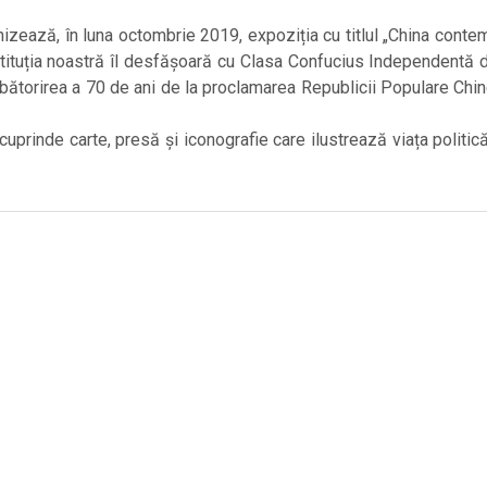
zează, în luna octombrie 2019, expoziția cu titlul „China conte
tituția noastră îl desfășoară cu Clasa Confucius Independentă d
bătorirea a 70 de ani de la proclamarea Republicii Populare Chin
 cuprinde carte, presă și iconografie care ilustrează viața politic