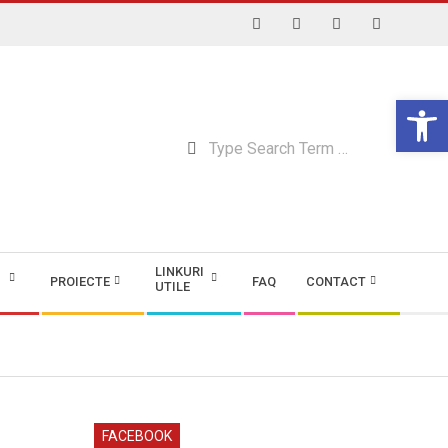
Open 
Searc
LINKURI
PROIECTE
FAQ
CONTACT
UTILE
FACEBOOK