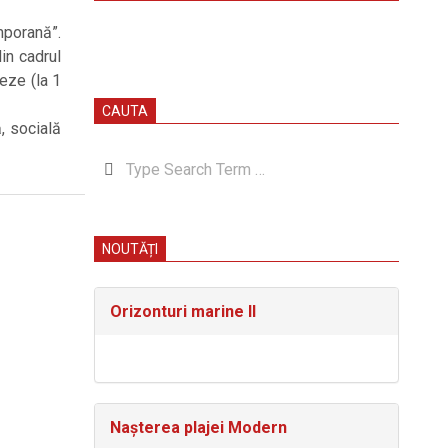
mporană”.
in cadrul
eze (la 1
CAUTA
ă, socială
Search
NOUTĂȚI
Orizonturi marine II
Nașterea plajei Modern