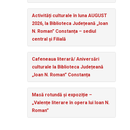
Activități culturale în luna AUGUST
2026, la Biblioteca Județeană „Ioan
N. Roman” Constanța – sediul
central și Filială
Cafeneaua literară/ Aniversări
culturale la Biblioteca Județeană
„Ioan N. Roman” Constanța
Masă rotundă și expoziție –
„Valențe literare în opera lui Ioan N.
Roman”