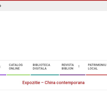
o
N. ROMAN" CONSTANȚA
CATALOG
BIBLIOTECA
REVISTA
PATRIMONIU
ONLINE
DIGITALA
BIBLION
LOCAL
Expozitie – China contemporana