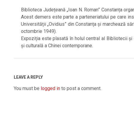
Biblioteca Județeană „Ioan N. Roman” Constanța organi
Acest demers este parte a parteneriatului pe care ins
Universității „Ovidius” din Constanța și marchează săr
octombrie 1949).
Expoziția este plasată în holul central al Bibliotecii și
și culturală a Chinei contemporane.
2019-
10-
08
LEAVE A REPLY
You must be
logged in
to post a comment.