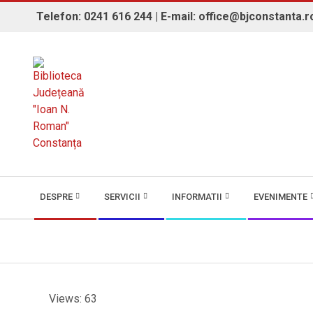
Skip
Telefon: 0241 616 244 | E-mail: office@bjconstanta.r
to
content
BIBLIOTECA JUDEȚEANĂ "IOAN 
Secondary
DESPRE
SERVICII
INFORMATII
EVENIMENTE
Navigation
Menu
Views: 63