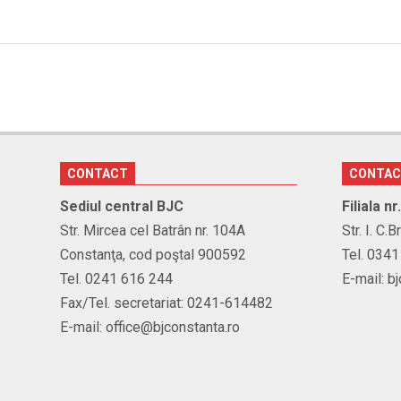
CONTACT
CONTA
Sediul central BJC
Filiala n
Str. Mircea cel Batrân nr. 104A
Str. I. C.
Constanţa, cod poştal 900592
Tel. 034
Tel. 0241 616 244
E-mail: b
Fax/Tel. secretariat: 0241-614482
E-mail: office@bjconstanta.ro